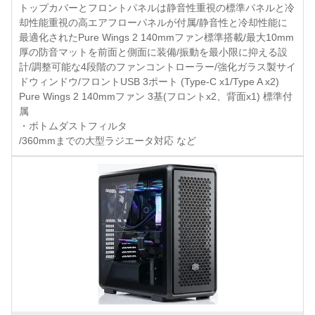
トップカバーとフロントパネルは静音性重視の標準パネルと冷
却性能重視の高エアフローパネルが付属/静音性と冷却性能に
最適化されたPure Wings 2 140mmファン標準搭載/最大10mm
厚の防音マットを前面と側面に装備/振動を最小限に抑える設
計/調整可能な4段階のファンコントローラー/強化ガラス製サイ
ドウィンドウ/フロントUSB 3ポート (Type-C x1/Type A x2)
Pure Wings 2 140mmファン 3基(フロントx2、背面x1) 標準付
属
・ボトムダストフィルタ
/360mmまでの大型ラジエータ対応 など