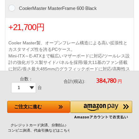
CoolerMaster MasterFrame 600 Black
+21,700円
Cooler Master製、オープンフレーム構造による高い拡張性と
カスタマイズ性を誇るPCケース。
Mini-ITX～E-ATXまで幅広いマザーボードに対応/ツールレス設
計の強化ガラス製サイドパネルを採用/最大11基のファン搭載
に対応/長さ最大485mmのグラフィックボードに対応/高剛性ス
チール構造+GPUサポートブラケット標準装備で大型パーツも
台数：
円
合計(税込):
安定保持
台
フロント Mobius 140mm PWMファン3基、リア Mobius 120m
m PWMファン1基 標準搭載
フロントI/Oポート : USB 3.2 Gen2 Type-C×1、
ご注文
に進む
360mmまでの大型ラジエータ対応 など