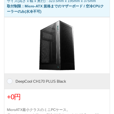
サイズ(高さ x 幅 x 奥行) : 323.5mm x 195mm x 375mm
取付制限：Micro-ATX 規格までのマザーボード / 空冷CPUク
ーラーのみ(水冷不可)
DeepCool CH170 PLUS Black
+0円
MicroATX最小クラスのミニPCケース。