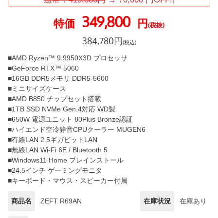
349,800
特価
円
(税抜)
384,780
円
(税込)
■AMD Ryzen™ 9 9950X3D プロセッサ
■GeForce RTX™ 5060
■16GB DDR5メモリ DDR5-5600
■ミニサイズケース
■AMD B850 チップセット搭載
■1TB SSD NVMe Gen.4対応 WD製
■650W 電源ユニット 80Plus Bronze認証
■ハイエンド空冷静音CPUクーラー MUGEN6
■有線LAN 2.5ギガビットLAN
■無線LAN Wi-Fi 6E / Bluetooth 5
■Windows11 Home プレインストール
■24.5インチ ゲーミングモニタ
■キーボード・マウス・スピーカー付属
商品名
ZEFT R69AN
在庫状況
在庫あり