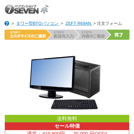
>
タワー型BTOパソコン
>
ZEFT R69AN
> 注文フォーム
送料無料
セール特価
通常：
419,800
円
→
70,000
円OFF!!