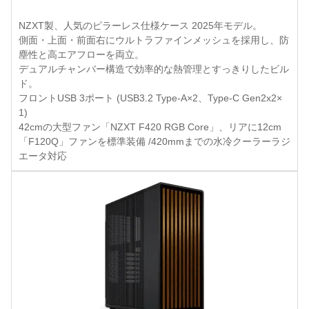
NZXT製、人気のピラーレス仕様ケース 2025年モデル。
側面・上面・前面右にウルトラファインメッシュを採用し、防
塵性と高エアフローを両立。
デュアルチャンバー構造で効率的な熱管理とすっきりしたビル
ド。
フロントUSB 3ポート (USB3.2 Type-A×2、Type-C Gen2x2×
1)
42cmの大型ファン「NZXT F420 RGB Core」、リアに12cm
「F120Q」ファンを標準装備 /420mmまでの水冷クーラーラジ
エータ対応