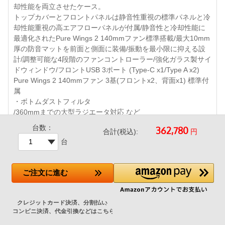
却性能を両立させたケース。
トップカバーとフロントパネルは静音性重視の標準パネルと冷
却性能重視の高エアフローパネルが付属/静音性と冷却性能に
最適化されたPure Wings 2 140mmファン標準搭載/最大10mm
厚の防音マットを前面と側面に装備/振動を最小限に抑える設
計/調整可能な4段階のファンコントローラー/強化ガラス製サイ
ドウィンドウ/フロントUSB 3ポート (Type-C x1/Type A x2)
Pure Wings 2 140mmファン 3基(フロントx2、背面x1) 標準付
属
・ボトムダストフィルタ
/360mmまでの大型ラジエータ対応 など
台数：
円
合計(税込):
台
ご注文
に進む