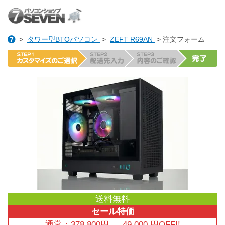
>
タワー型BTOパソコン
>
ZEFT R69AN
> 注文フォーム
送料無料
セール特価
通常：
378,800
円
→
49,000
円OFF!!