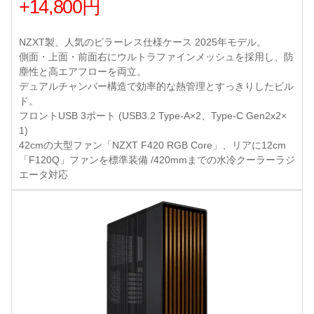
+14,800円
NZXT製、人気のピラーレス仕様ケース 2025年モデル。
側面・上面・前面右にウルトラファインメッシュを採用し、防
塵性と高エアフローを両立。
デュアルチャンバー構造で効率的な熱管理とすっきりしたビル
ド。
フロントUSB 3ポート (USB3.2 Type-A×2、Type-C Gen2x2×
1)
42cmの大型ファン「NZXT F420 RGB Core」、リアに12cm
「F120Q」ファンを標準装備 /420mmまでの水冷クーラーラジ
エータ対応