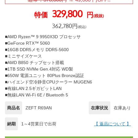
329,800
特価
円
(税抜)
362,780
円
(税込)
■AMD Ryzen™ 9 9950X3D プロセッサ
■GeForce RTX™ 5060
■16GB DDR5メモリ DDR5-5600
■ミニサイズケース
■AMD B850 チップセット搭載
■1TB SSD NVMe Gen.4対応 WD製
■650W 電源ユニット 80Plus Bronze認証
■ハイエンド空冷静音CPUクーラー MUGEN6
■有線LAN 2.5ギガビットLAN
■無線LAN Wi-Fi 6E / Bluetooth 5
商品名
ZEFT R69AN
在庫状況
在庫あり
納期
1～4営業日で出荷
【 返品について 】