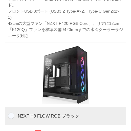
ド。
フロントUSB 3ポート (USB3.2 Type-A×2、Type-C Gen2x2×
1)
42cmの大型ファン「NZXT F420 RGB Core」、リアに12cm
「F120Q」ファンを標準装備 /420mmまでの水冷クーラーラジ
エータ対応
NZXT H9 FLOW RGB ブラック