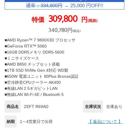
通常：
334,800
円
→
25,000
円OFF!!
309,800
特価
円
(税抜)
340,780
円
(税込)
■AMD Ryzen™ 7 9800X3D プロセッサ
■GeForce RTX™ 5060
■16GB DDR5メモリ DDR5-5600
■ミニサイズケース
■AMD B850 チップセット搭載
■1TB SSD NVMe Gen.4対応 WD製
■650W 電源ユニット 80Plus Bronze認証
■空冷静音CPUクーラー AK400
■有線LAN 2.5ギガビットLAN
■無線LAN Wi-Fi 6E / Bluetooth 5
商品名
ZEFT R69AD
在庫状況
在庫あり
納期
1～4営業日で出荷
【 返品について 】