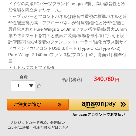
ドイツの高級PCパーツブランド be quiet!製、高い静音性と冷
却性能を両立させたケース。
トップカバーとフロントパネルは静音性重視の標準パネルと冷
却性能重視の高エアフローパネルが付属/静音性と冷却性能に
最適化されたPure Wings 2 140mmファン標準搭載/最大10mm
厚の防音マットを前面と側面に装備/振動を最小限に抑える設
計/調整可能な4段階のファンコントローラー/強化ガラス製サイ
ドウィンドウ/フロントUSB 3ポート (Type-C x1/Type A x2)
Pure Wings 2 140mmファン 3基(フロントx2、背面x1) 標準付
属
・ボトムダストフィルタ
/360mmまでの大型ラジエータ対応 など
台数：
円
合計(税込):
台
ご注文
に進む