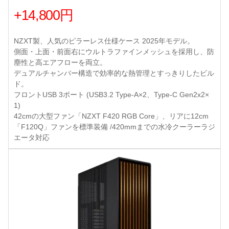
+14,800円
NZXT製、人気のピラーレス仕様ケース 2025年モデル。
側面・上面・前面右にウルトラファインメッシュを採用し、防
塵性と高エアフローを両立。
デュアルチャンバー構造で効率的な熱管理とすっきりしたビル
ド。
フロントUSB 3ポート (USB3.2 Type-A×2、Type-C Gen2x2×
1)
42cmの大型ファン「NZXT F420 RGB Core」、リアに12cm
「F120Q」ファンを標準装備 /420mmまでの水冷クーラーラジ
エータ対応