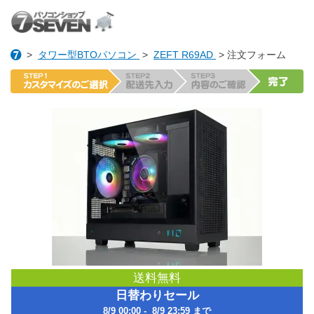
>
タワー型BTOパソコン
>
ZEFT R69AD
> 注文フォーム
送料無料
日替わりセール
8/9 00:00 - 8/9 23:59 まで