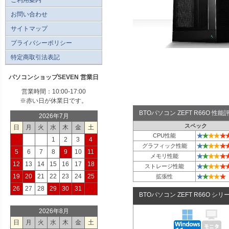
お問い合わせ
サイトマップ
プライバシーポリシー
特定商取引法表記
パソコンショップSEVEN 営業日
営業時間：10:00-17:00
※赤い日が休業日です。
BTOパソコン ZEFT R66O 性
2026年7月
スペック
日
月
火
水
木
金
土
★
★
★
★
★
CPU性能
1
2
3
4
★
★
★
★
★
グラフィック性能
5
6
7
8
9
10
11
★
★
★
★
★
メモリ性能
12
13
14
15
16
17
18
★
★
★
★
★
ストレージ性能
★
★
★
★
★
19
20
21
22
23
24
25
拡張性
26
27
28
29
30
31
BTOパソコン ZEFT R66O シリ
2026年8月
日
月
火
水
木
金
土