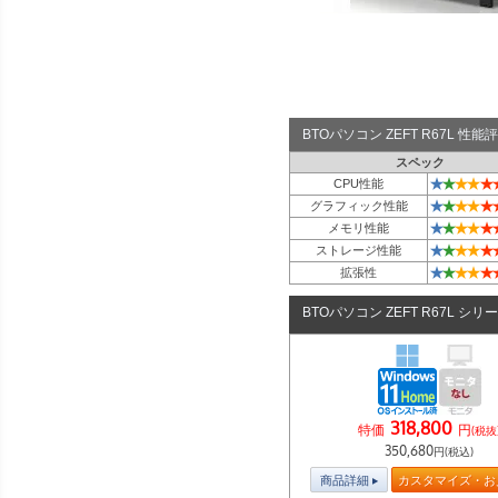
BTOパソコン ZEFT R67L 性
スペック
★
★
★
★
★
CPU性能
★
★
★
★
★
グラフィック性能
★
★
★
★
★
メモリ性能
★
★
★
★
★
ストレージ性能
★
★
★
★
★
拡張性
BTOパソコン ZEFT R67L シリ
318,800
特価
円
(税抜
350,680
円(税込)
商品詳細
カスタマイズ・お