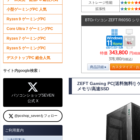
★
★
★
★
★
ストレージ性能
★
★
★
★
★
拡張性
小型ゲーミングPC 人気
Ryzen 9 ゲーミングPC
BTOパソコン ZEFT R60SG シ
Core Ultra 7 ゲーミングPC
Ryzen 7 ゲーミングPC
Ryzen 5 ゲーミングPC
343,800
特価
円
(税抜
デスクトップPC 総合人気
378,180
円(税込)
商品詳細
カスタマイズ・お
サイト内google検索：
ZEFT Gaming PC[送料無料
メモリ/高速SSD
パソコンショップSEVEN
公式 X
@pcshop_sevenをフォロー
ご利用案内
ご利用案内