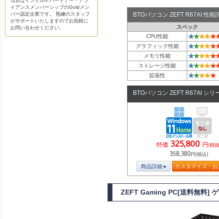
当店はインテル® パートナー・アラ
イアンスメンバーシップのGoldメン
バー認定企業です。 熟練のスタッフ
BTOパソコン ZEFT R67AI 
がサポートいたしますのでお気軽に
スペック
お問い合わせください。
★
★
★
★
★
CPU性能
★
★
★
★
★
グラフィック性能
★
★
★
★
★
メモリ性能
★
★
★
★
★
ストレージ性能
★
★
★
★
★
拡張性
BTOパソコン ZEFT R67AI シリ
325,800
特価
円
(税抜
358,380
円(税込)
商品詳細
カスタマイズ・お
ZEFT Gaming PC[送料無料