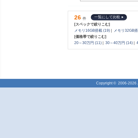
26
一覧にして比較
件
[スペックで絞りこむ]
メモリ16GB搭載 (19)
|
メモリ32GB搭載
[価格帯で絞りこむ]
20～30万円 (11)
|
30～40万円 (14)
|
Copyright ©
2006-2026