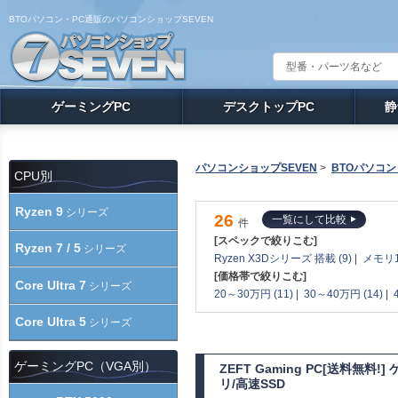
BTOパソコン・PC通販のパソコンショップSEVEN
ゲーミングPC
デスクトップPC
静
パソコンショップSEVEN
>
BTOパソコン
CPU別
Ryzen 9
シリーズ
26
一覧にして比較
件
[スペックで絞りこむ]
Ryzen 7 / 5
シリーズ
Ryzen X3Dシリーズ 搭載 (9)
|
メモリ1
[価格帯で絞りこむ]
Core Ultra 7
シリーズ
20～30万円 (11)
|
30～40万円 (14)
|
Core Ultra 5
シリーズ
ゲーミングPC（VGA別）
ZEFT Gaming PC[送料無料
リ/高速SSD