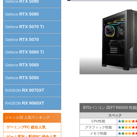
RTX 5090
Geforce
RTX 5080
Geforce
RTX 5070 Ti
Geforce
RTX 5070
Geforce
RTX 5060 Ti
Geforce
RTX 5060
Geforce
RTX 5050
Geforce
RX 9070XT
RADEON
RX 9060XT
RADEON
BTOパソコン ZEFT R60SG 
スペック
ジャンル別 人気ランキング
★
★
★
★
★
CPU性能
★
★
★
★
★
ゲーミングPC 総合人気
グラフィック性能
★
★
★
★
★
メモリ性能
ゲーム実況・配信PC 総合人気