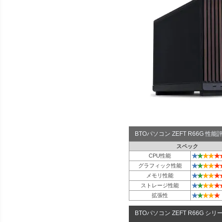
BTOパソコン ZEFT R66G 性
スペック
★
★
★
★
★
CPU性能
★
★
★
★
★
グラフィック性能
★
★
★
★
★
メモリ性能
★
★
★
★
★
ストレージ性能
★
★
★
★
★
拡張性
BTOパソコン ZEFT R66G シリ