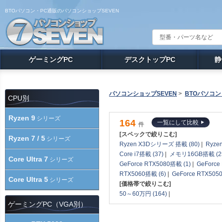
BTOパソコン・PC通販のパソコンショップSEVEN
ゲーミングPC
デスクトップPC
静
パソコンショップSEVEN
>
BTOパソコン
CPU別
Ryzen 9
シリーズ
164
一覧にして比較
件
[スペックで絞りこむ]
Ryzen 7 / 5
シリーズ
Ryzen X3Dシリーズ 搭載 (80)
|
Ryze
Core i7搭載 (37)
|
メモリ16GB搭載 (2
Core Ultra 7
シリーズ
GeForce RTX5080搭載 (1)
|
GeForce
RTX5060搭載 (6)
|
GeForce RTX505
Core Ultra 5
シリーズ
[価格帯で絞りこむ]
50～60万円 (164)
|
ゲーミングPC（VGA別）