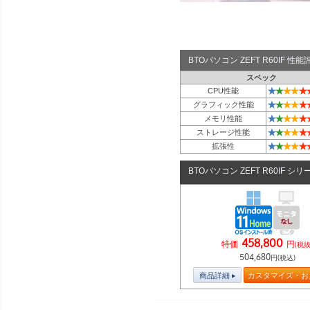
BTOパソコン ZEFT R60IF 
スペック
★
★
★
★
★
CPU性能
★
★
★
★
★
グラフィック性能
★
★
★
★
★
メモリ性能
★
★
★
★
★
ストレージ性能
★
★
★
★
★
拡張性
BTOパソコン ZEFT R60IF シリ
458,800
特価
円
(税抜
504,680
円(税込)
商品詳細
カスタマイズ・お