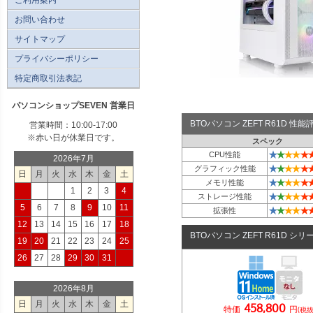
お問い合わせ
サイトマップ
プライバシーポリシー
特定商取引法表記
パソコンショップSEVEN 営業日
BTOパソコン ZEFT R61D 性
営業時間：10:00-17:00
※赤い日が休業日です。
スペック
★
★
★
★
★
CPU性能
2026年7月
★
★
★
★
★
グラフィック性能
日
月
火
水
木
金
土
★
★
★
★
★
メモリ性能
1
2
3
4
★
★
★
★
★
ストレージ性能
5
6
7
8
9
10
11
★
★
★
★
★
拡張性
12
13
14
15
16
17
18
BTOパソコン ZEFT R61D シリ
19
20
21
22
23
24
25
26
27
28
29
30
31
2026年8月
日
月
火
水
木
金
土
458,800
特価
円
(税抜