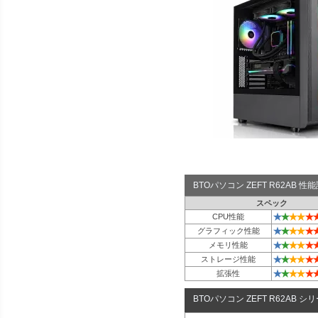
BTOパソコン ZEFT R62AB 
スペック
★
★
★
★
★
CPU性能
★
★
★
★
★
グラフィック性能
★
★
★
★
★
メモリ性能
★
★
★
★
★
ストレージ性能
★
★
★
★
★
拡張性
BTOパソコン ZEFT R62AB シ