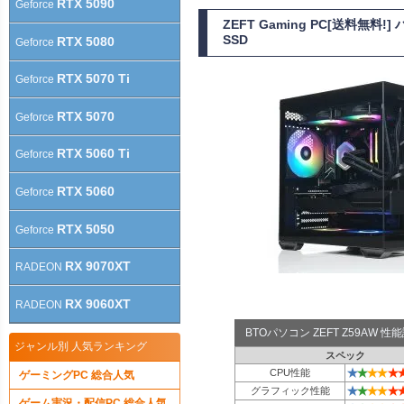
RTX 5090
Geforce
ZEFT Gaming PC[送料無
SSD
RTX 5080
Geforce
RTX 5070 Ti
Geforce
RTX 5070
Geforce
RTX 5060 Ti
Geforce
RTX 5060
Geforce
RTX 5050
Geforce
RX 9070XT
RADEON
RX 9060XT
RADEON
BTOパソコン ZEFT Z59AW 
ジャンル別 人気ランキング
スペック
★
★
★
★
★
CPU性能
ゲーミングPC 総合人気
★
★
★
★
★
グラフィック性能
ゲーム実況・配信PC 総合人気