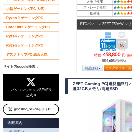
★
★
★
★
★
メモリ性能
★
★
★
★
★
ストレージ性能
小型ゲーミングPC 人気
★
★
★
★
★
拡張性
Ryzen 9 ゲーミングPC
BTOパソコン ZEFT Z59AW シ
Core Ultra 7 ゲーミングPC
Ryzen 7 ゲーミングPC
Ryzen 5 ゲーミングPC
458,800
デスクトップPC 総合人気
特価
円
(税抜
504,680
円(税込)
サイト内google検索：
商品詳細
カスタマイズ・お
ZEFT Gaming PC[送料無
量32GBメモリ/高速SSD
パソコンショップSEVEN
公式 X
@pcshop_sevenをフォロー
ご利用案内
ご利用案内