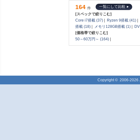
164
一覧にして比較
件
[スペックで絞りこむ]
Core i7搭載 (37)
|
Ryzen 9搭載 (41)
|
搭載 (18)
|
メモリ128GB搭載 (1)
|
DV
[価格帯で絞りこむ]
50～60万円～ (164)
|
Copyright ©
2006-2026