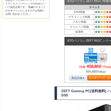
当店はインテル® パートナー・アラ
BTOパソコン ZEFT R61C 性
イアンスメンバーシップのGoldメン
バー認定企業です。 熟練のスタッフ
スペック
がサポートいたしますのでお気軽に
★
★
★
★
★
★
CPU性能
お問い合わせください。
★
★
★
★
★
★
グラフィック性能
★
★
★
★
★
★
メモリ性能
★
★
★
★
★
★
ストレージ性能
★
★
★
★
★
★
拡張性
BTOパソコン ZEFT R61C シリ
458,800
特価
円
(税抜
504,680
円(税込)
商品詳細
カスタマイズ・お
ZEFT Gaming PC[送料無料
SSD