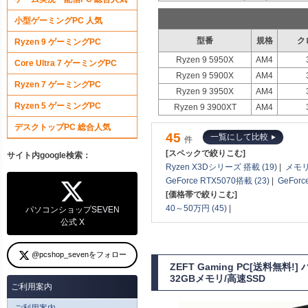
小型ゲーミングPC 人気
型番
規格
ク
Ryzen 9 ゲーミングPC
Ryzen 9 5950X
AM4
Core Ultra 7 ゲーミングPC
Ryzen 9 5900X
AM4
Ryzen 7 ゲーミングPC
Ryzen 9 3950X
AM4
Ryzen 5 ゲーミングPC
Ryzen 9 3900XT
AM4
デスクトップPC 総合人気
45
一覧にして比較
件
[スペックで絞りこむ]
サイト内google検索：
Ryzen X3Dシリーズ 搭載 (19)
|
メモリ
GeForce RTX5070搭載 (23)
|
GeForc
[価格帯で絞りこむ]
40～50万円 (45)
|
パソコンショップSEVEN
公式 X
@pcshop_sevenをフォロー
ZEFT Gaming PC[送料無料
32GBメモリ/高速SSD
ご利用案内
ご利用案内