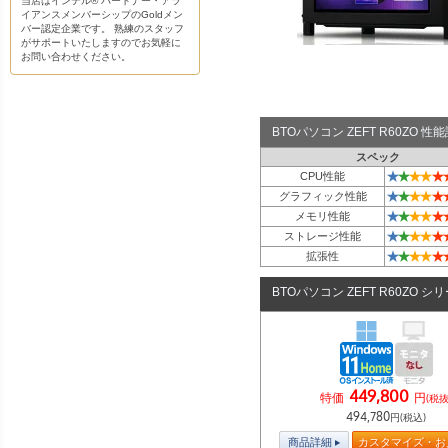
当店はインテル® パートナー・アラ
イアンスメンバーシップのGoldメン
バー認定企業です。 熟練のスタッフ
がサポートいたしますのでお気軽に
お問い合わせください。
BTOパソコン ZEFT R60ZO 
スペック
★
★
★
★
★
CPU性能
★
★
★
★
★
グラフィック性能
★
★
★
★
★
メモリ性能
★
★
★
★
★
ストレージ性能
★
★
★
★
★
拡張性
BTOパソコン ZEFT R60ZO シ
449,800
特価
円
(税抜
494,780
円(税込)
商品詳細
カスタマイズ・お