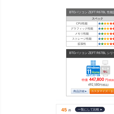
BTOパソコン ZEFT R67BL 
スペック
★
★
★
★
★
CPU性能
★
★
★
★
★
グラフィック性能
★
★
★
★
★
メモリ性能
★
★
★
★
★
ストレージ性能
★
★
★
★
★
拡張性
BTOパソコン ZEFT R67BL シ
447,800
特価
円
(税抜
492,580
円(税込)
商品詳細
カスタマイズ・お
45
一覧にして比較
件