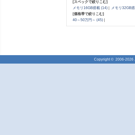
[スペックで絞りこむ]
メモリ16GB搭載 (14)
|
メモリ32GB搭載
[価格帯で絞りこむ]
40～50万円～ (45)
|
Copyright ©
2006-2026