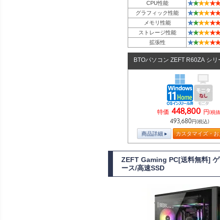
★
★
★
★
★
★
CPU性能
★
★
★
★
★
★
グラフィック性能
★
★
★
★
★
★
メモリ性能
★
★
★
★
★
★
ストレージ性能
★
★
★
★
★
★
拡張性
BTOパソコン ZEFT R60ZA シ
448,800
特価
円
(税抜
493,680
円(税込)
商品詳細
カスタマイズ・お
ZEFT Gaming PC[送料無料]
ース/高速SSD