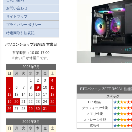
お問い合わせ
サイトマップ
プライバシーポリシー
特定商取引法表記
パソコンショップSEVEN 営業日
営業時間：10:00-17:00
※赤い日が休業日です。
2026年7月
日
月
火
水
木
金
土
1
2
3
4
5
6
7
8
9
10
11
BTOパソコン ZEFT R69AL 
12
13
14
15
16
17
18
スペック
19
20
21
22
23
24
25
★
★
★
★
★
CPU性能
★
★
★
★
★
グラフィック性能
26
27
28
29
30
31
★
★
★
★
★
メモリ性能
★
★
★
★
★
ストレージ性能
2026年8月
★
★
★
★
★
拡張性
日
月
火
水
木
金
土