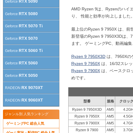
RTX 5090
Geforce
AMD Ryzen 9は、Ryzen
RTX 5080
Geforce
り、 性能と効率が向上しました
RTX 5070 Ti
Geforce
最上位のRyzen 9 7950X
新登場のRyzen 9 7950X3
RTX 5070
Geforce
ます。 ゲーミングPC、動画編
RTX 5060 Ti
Geforce
Ryzen 9 7950X3D
は、7950X
RTX 5060
Geforce
Ryzen 9 7950X
は、16/32ス
Ryzen 9 7900X
は、ベースクロッ
RTX 5050
Geforce
めです。
RX 9070XT
RADEON
RX 9060XT
RADEON
型番
規格
クロック
Ryzen 9 7950X3D
AM5
4.2GH
ジャンル別 人気ランキング
Ryzen 9 7950X
AM5
4.5GH
Ryzen 9 7900X
AM5
4.7GH
ゲーミングPC 総合人気
Ryzen 9 7900
AM5
3.7GH
ゲーム実況・配信PC 総合人気