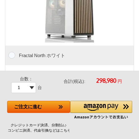
Fractal North ホワイト
+18,300円
台数：
円
合計(税込):
台
天然材のパネルを備えた開放型のフロントパネルが特徴、イン
テリア性の高いFractal製ケース。
滑らかな真鍮や鋼鉄の材質でデザインを補間/向かって左サイ
ご注文
に進む
ド、トップは冷却性に優れたメッシュデザイン、フロント、底
面にダストフィルタ付属。
前面USB 3ポート (USB 3 Type-A x2 / Type-C x1)
長寿命ライフルベアリングAspect PWMファン140mm 2基
取外し可能なダストフィルタ/360mmまでの水冷クーラーラジ