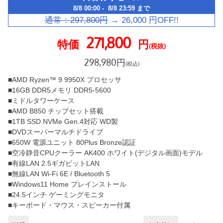
8/8 00:00 - 8/8 23:59 まで
通常：
297,800
円
→
26,000
円OFF!!
271,800
特価
円
(税抜)
298,980
円
(税込)
■AMD Ryzen™ 9 9950X プロセッサ
■16GB DDR5メモリ DDR5-5600
■ミドルタワーケース
■AMD B850 チップセット搭載
■1TB SSD NVMe Gen.4対応 WD製
■DVDスーパーマルチドライブ
■650W 電源ユニット 80Plus Bronze認証
■空冷静音CPUクーラー AK400 ホワイト(デジタル画面)モデル
■有線LAN 2.5ギガビットLAN
■無線LAN Wi-Fi 6E / Bluetooth 5
■Windows11 Home プレインストール
■24.5インチ ゲーミングモニタ
■キーボード・マウス・スピーカー付属