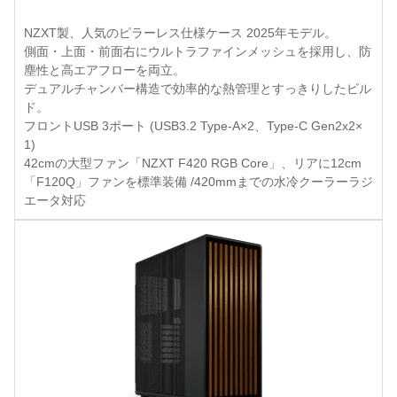
NZXT製、人気のピラーレス仕様ケース 2025年モデル。
側面・上面・前面右にウルトラファインメッシュを採用し、防
塵性と高エアフローを両立。
デュアルチャンバー構造で効率的な熱管理とすっきりしたビル
ド。
フロントUSB 3ポート (USB3.2 Type-A×2、Type-C Gen2x2×
1)
42cmの大型ファン「NZXT F420 RGB Core」、リアに12cm
「F120Q」ファンを標準装備 /420mmまでの水冷クーラーラジ
エータ対応