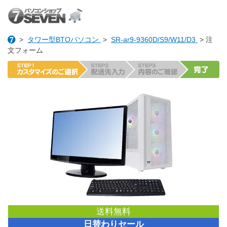
>
タワー型BTOパソコン
>
SR-ar9-9360D/S9/W11/D3
> 注
文フォーム
送料無料
日替わりセール