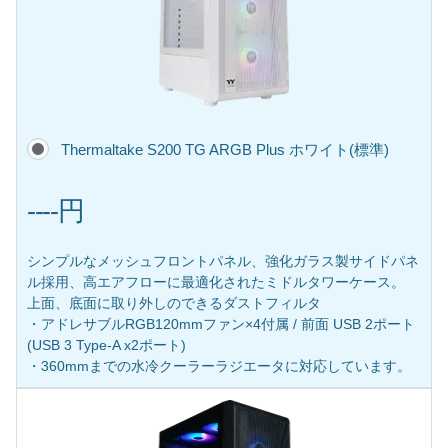
Thermaltake S200 TG ARGB Plus ホワイト(標準)
----円
シンプルなメッシュフロントパネル、強化ガラス製サイドパネ
ル採用、高エアフローに最適化されたミドルタワーケース。
上面、底面に取り外しのできるダストフィルタ
・アドレサブルRGB120mmファン×4付属 / 前面 USB 2ポート
(USB 3 Type-A x2ポート)
・360mmまでの水冷クーラーラジエータに対応しています。