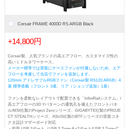
Corsair FRAME 4000D RS ARGB Black
+14,800円
Corsair製、人気ブランドの高エアフロー、カスタマイズ性の
高いミドルタワーケース。
メーカー標準では背面にケースファンが付属しないため、エア
フローを考慮して当店でファンを追加します。
120mm アドレサブルRGBファン（Corsair製 RS120 ARGB）4
基 標準搭載（フロント 3基、リア（ショップ追加）1基）
ファンを柔軟なレイアウトで配置できる「InfiniRailシステム」/
高エアフローの3D Yパターンの通気孔を備えたフロントパネ
ル/MSI社製のProject Zeroシリーズ、GIGABYTE社製のPROJE
CT STEALTHシリーズ、ASUS社製のBTFシリーズの背面コネ
クタ設計マザーボード対応
・前面 USB 3ポート（USB 3 Type-A x2ポート/USB 3 Type-C