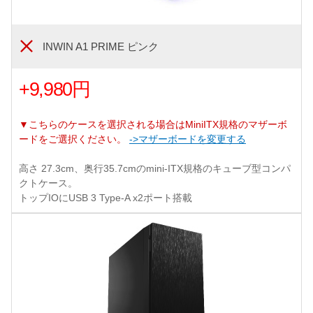
INWIN A1 PRIME ピンク
+9,980円
▼こちらのケースを選択される場合はMiniITX規格のマザーボ
ードをご選択ください。
->マザーボードを変更する
高さ 27.3cm、奥行35.7cmのmini-ITX規格のキューブ型コンパ
クトケース。
トップIOにUSB 3 Type-A x2ポート搭載