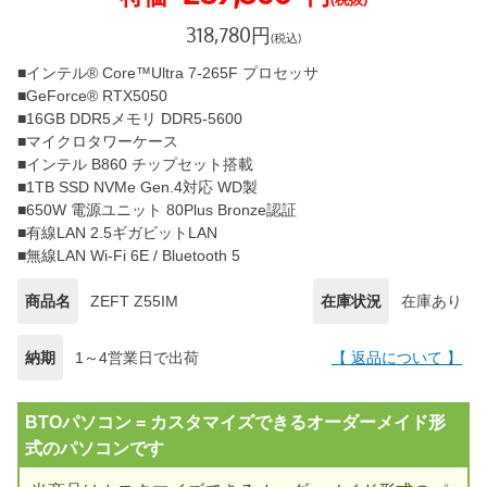
318,780
円
(税込)
■インテル® Core™Ultra 7-265F プロセッサ
■GeForce® RTX5050
■16GB DDR5メモリ DDR5-5600
■マイクロタワーケース
■インテル B860 チップセット搭載
■1TB SSD NVMe Gen.4対応 WD製
■650W 電源ユニット 80Plus Bronze認証
■有線LAN 2.5ギガビットLAN
■無線LAN Wi-Fi 6E / Bluetooth 5
商品名
ZEFT Z55IM
在庫状況
在庫あり
納期
1～4営業日で出荷
【 返品について 】
BTOパソコン = カスタマイズできるオーダーメイド形
式のパソコンです