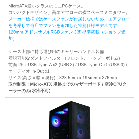
MicroATX最小クラスのミニPCケース。
コンパクトデザイン、高エアフローの省スペースミニタワー。
メーカー標準ではケースファンが付属しないため、エアフロー
を考慮して当店でファンを追加した特別仕様モデルです。
120mm アドレサブルRGBファン 3基 標準搭載（ショップ追
加）
ケース上部に持ち運び用のキャリーハンドル装備
着脱可能なダストフィルター(フロント、トップ、ボトム)
前面 I/F：USB Type-A x2 (USB 3) / USB Type-C x1 (USB 3) /
オーディオ In-Out x1
サイズ(高さ x 幅 x 奥行) : 323.5mm x 195mm x 375mm
取付制限：Micro-ATX 規格までのマザーボード / 空冷CPUク
ーラーのみ(水冷不可)