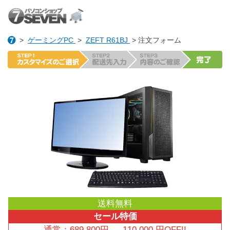
>
ゲーミングPC
>
ZEFT R61BJ
> 注文フォーム
送料無料
セール特価
通常：
689,800
円
→
110,000
円OFF!!