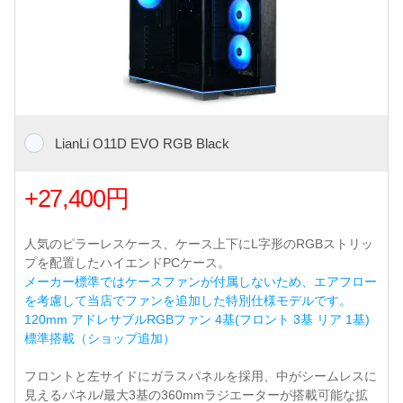
LianLi O11D EVO RGB Black
+27,400円
人気のピラーレスケース、ケース上下にL字形のRGBストリッ
プを配置したハイエンドPCケース。
メーカー標準ではケースファンが付属しないため、エアフロー
を考慮して当店でファンを追加した特別仕様モデルです。
120mm アドレサブルRGBファン 4基(フロント 3基 リア 1基)
標準搭載（ショップ追加）
フロントと左サイドにガラスパネルを採用、中がシームレスに
見えるパネル/最大3基の360mmラジエーターが搭載可能な拡