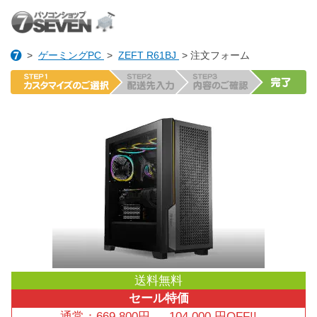
>
ゲーミングPC
>
ZEFT R61BJ
> 注文フォーム
送料無料
セール特価
通常：
669,800
円
→
104,000
円OFF!!