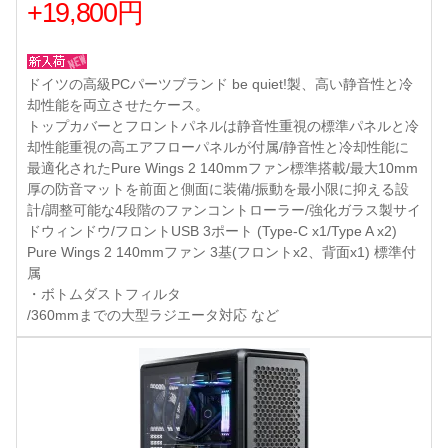
+19,800円
ドイツの高級PCパーツブランド be quiet!製、高い静音性と冷
却性能を両立させたケース。
トップカバーとフロントパネルは静音性重視の標準パネルと冷
却性能重視の高エアフローパネルが付属/静音性と冷却性能に
最適化されたPure Wings 2 140mmファン標準搭載/最大10mm
厚の防音マットを前面と側面に装備/振動を最小限に抑える設
計/調整可能な4段階のファンコントローラー/強化ガラス製サイ
ドウィンドウ/フロントUSB 3ポート (Type-C x1/Type A x2)
Pure Wings 2 140mmファン 3基(フロントx2、背面x1) 標準付
属
・ボトムダストフィルタ
/360mmまでの大型ラジエータ対応 など