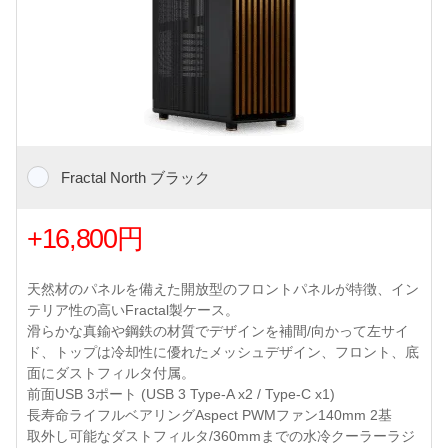
Fractal North ブラック
+16,800円
天然材のパネルを備えた開放型のフロントパネルが特徴、イン
テリア性の高いFractal製ケース。
滑らかな真鍮や鋼鉄の材質でデザインを補間/向かって左サイ
ド、トップは冷却性に優れたメッシュデザイン、フロント、底
面にダストフィルタ付属。
前面USB 3ポート (USB 3 Type-A x2 / Type-C x1)
長寿命ライフルベアリングAspect PWMファン140mm 2基
取外し可能なダストフィルタ/360mmまでの水冷クーラーラジ