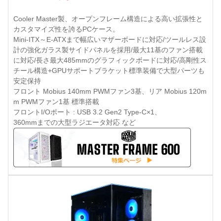
Cooler Master製、オープンフレーム構造による高い拡張性と
カスタマイズ性を誇るPCケース。
Mini-ITX～E-ATXまで幅広いマザーボードに対応/ツールレス設
計の強化ガラス製サイドパネルを採用/最大11基のファン搭載
に対応/長さ最大485mmのグラフィックボードに対応/高剛性ス
チール構造+GPUサポートブラケット標準装備で大型パーツも
安定保持
フロント Mobius 140mm PWMファン3基、リア Mobius 120m
m PWMファン1基 標準搭載
フロントI/Oポート : USB 3.2 Gen2 Type-C×1、
360mmまでの大型ラジエータ対応 など