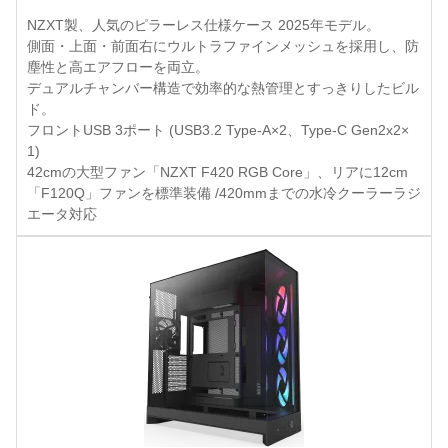
NZXT製、人気のピラーレス仕様ケース 2025年モデル。
側面・上面・前面右にウルトラファインメッシュを採用し、防
塵性と高エアフローを両立。
デュアルチャンバー構造で効率的な熱管理とすっきりしたビル
ド。
フロントUSB 3ポート (USB3.2 Type-A×2、Type-C Gen2x2×
1)
42cmの大型ファン「NZXT F420 RGB Core」、リアに12cm
「F120Q」ファンを標準装備 /420mmまでの水冷クーラーラジ
エータ対応