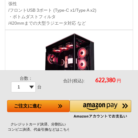
張性
/フロントUSB 3ポート (Type-C x1/Type A x2)
・ボトムダストフィルタ
/420mmまでの大型ラジエータ対応 など
台数：
円
合計(税込):
台
ご注文
に進む
LianLi O11D EVO RGB Black 特別仕様
+43,500円