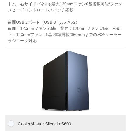
トム、右サイドパネル)/最大120mmファン6基搭載可能/ファン
スピードコントロールスイッチ搭載
前面USB 2ポート（USB 3 Type-A x2）
前面：120mmファン x3基、背面：120mmファン x1基、PSU
上：120mmファン x1基 標準搭載/360mmまでの水冷クーラー
ラジエータ対応
CoolerMaster Silencio S600