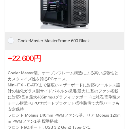
CoolerMaster MasterFrame 600 Black
+22,600円
Cooler Master製、オープンフレーム構造による高い拡張性と
カスタマイズ性を誇るPCケース。
Mini-ITX～E-ATXまで幅広いマザーボードに対応/ツールレス設
計の強化ガラス製サイドパネルを採用/最大11基のファン搭載
に対応/長さ最大485mmのグラフィックボードに対応/高剛性ス
チール構造+GPUサポートブラケット標準装備で大型パーツも
安定保持
フロント Mobius 140mm PWMファン3基、リア Mobius 120m
m PWMファン1基 標準搭載
フロントI/Oポート : USB 3.2 Gen2 Type-C×1、