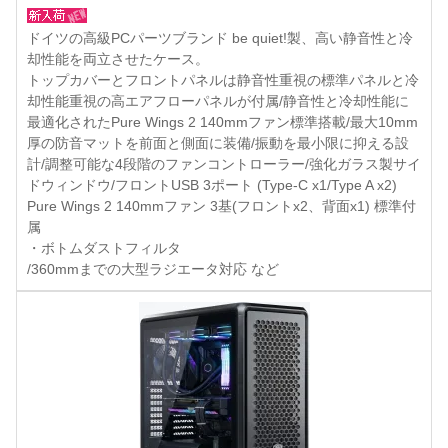
ドイツの高級PCパーツブランド be quiet!製、高い静音性と冷
却性能を両立させたケース。
トップカバーとフロントパネルは静音性重視の標準パネルと冷
却性能重視の高エアフローパネルが付属/静音性と冷却性能に
最適化されたPure Wings 2 140mmファン標準搭載/最大10mm
厚の防音マットを前面と側面に装備/振動を最小限に抑える設
計/調整可能な4段階のファンコントローラー/強化ガラス製サイ
ドウィンドウ/フロントUSB 3ポート (Type-C x1/Type A x2)
Pure Wings 2 140mmファン 3基(フロントx2、背面x1) 標準付
属
・ボトムダストフィルタ
/360mmまでの大型ラジエータ対応 など