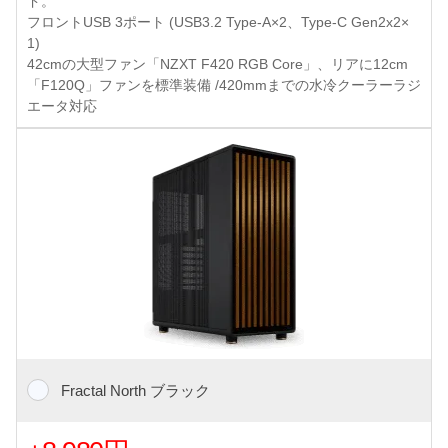
ド。
フロントUSB 3ポート (USB3.2 Type-A×2、Type-C Gen2x2×
1)
42cmの大型ファン「NZXT F420 RGB Core」、リアに12cm
「F120Q」ファンを標準装備 /420mmまでの水冷クーラーラジ
エータ対応
Fractal North ブラック