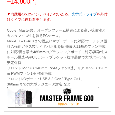
+14,800円
▼内蔵用の5.25インチベイがないため、
光学式ドライブ
を外付
けタイプに自動変更します。
Cooler Master製、オープンフレーム構造による高い拡張性と
カスタマイズ性を誇るPCケース。
Mini-ITX～E-ATXまで幅広いマザーボードに対応/ツールレス設
計の強化ガラス製サイドパネルを採用/最大11基のファン搭載
に対応/長さ最大485mmのグラフィックボードに対応/高剛性ス
チール構造+GPUサポートブラケット標準装備で大型パーツも
安定保持
フロント Mobius 140mm PWMファン3基、リア Mobius 120m
m PWMファン1基 標準搭載
フロントI/Oポート : USB 3.2 Gen2 Type-C×1、
360mmまでの大型ラジエータ対応 など