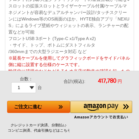
スロットの拡張スロットとライザーケーブル付属/ケーブルマ
ネジメントが容易なデュアルチャンバー設計/タッチスクリー
ンにはWindows等のOS画面のほか、HYTE独自アプリ「NEXU
S」によるライブ壁紙やウィジェットの表示、ランチャーの配
置などが可能
フロントUSB 3ポート (Type-C x1/Type A x2)
・サイド、トップ、ボトムにダストフィルタ
/360mmまでの大型ラジエータ対応 など
※延長ケーブルを使用してグラフィックボードをサイドパネル
側に縦に設置する仕様のケースです。
輸送中に破損のおそれがあるため当店で動作の確認を行ったの
ちグラフィックボードを取り外して出荷いたします。
台数：
円
合計(税込):
到着後お客様には取付マニュアルを見ながら取り付け作業をお
台
願いいたします。(5分ほどの作業です)
ご注文
に進む