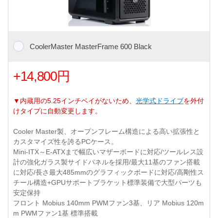
CoolerMaster MasterFrame 600 Black
+14,800円
▼内蔵用の5.25インチベイがないため、
光学式ドライブ
を外付
けタイプに自動変更します。
Cooler Master製、オープンフレーム構造による高い拡張性と
カスタマイズ性を誇るPCケース。
Mini-ITX～E-ATXまで幅広いマザーボードに対応/ツールレス設
計の強化ガラス製サイドパネルを採用/最大11基のファン搭載
に対応/長さ最大485mmのグラフィックボードに対応/高剛性ス
チール構造+GPUサポートブラケット標準装備で大型パーツも
安定保持
フロント Mobius 140mm PWMファン3基、リア Mobius 120m
m PWMファン1基 標準搭載