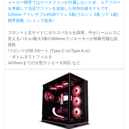
メーカー標準ではケースファンが付属しないため、エアフロー
を考慮して当店でファンを追加した特別仕様モデルです。
120mm アドレサブルRGBファン 4基(フロント 3基 リア 1基)
標準搭載（ショップ追加）
フロントと左サイドにガラスパネルを採用、中がシームレスに
見えるパネル/最大3基の360mmラジエーターが搭載可能な拡
張性
/フロントUSB 3ポート (Type-C x1/Type A x2)
・ボトムダストフィルタ
/420mmまでの大型ラジエータ対応 など