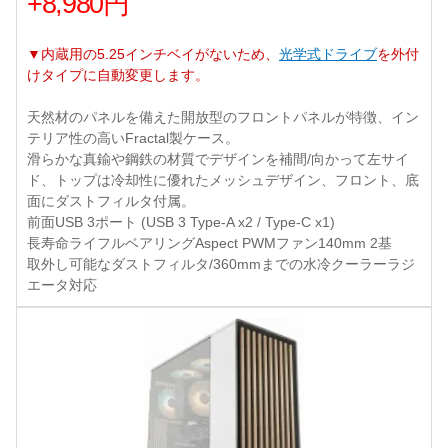
+8,980円
▼内蔵用の5.25インチベイがないため、
光学式ドライブ
を外付
けタイプに自動変更します。
天然材のパネルを備えた開放型のフロントパネルが特徴、イン
テリア性の高いFractal製ケース。
滑らかな真鍮や鋼鉄の材質でデザインを補間/向かって左サイ
ド、トップは冷却性に優れたメッシュデザイン、フロント、底
面にダストフィルタ付属。
前面USB 3ポート (USB 3 Type-A x2 / Type-C x1)
長寿命ライフルベアリングAspect PWMファン140mm 2基
取外し可能なダストフィルタ/360mmまでの水冷クーラーラジ
エータ対応