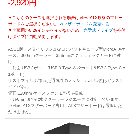
-2,920円
▼こちらのケースを選択される場合はMicroATX規格のマザー
ボードをご選択ください。
->マザーボードを変更する
▼内蔵用の5.25インチベイがないため、
光学式ドライブ
を外付
けタイプに自動変更します。
ASUS製、スタイリッシュなコンパクトキューブ型MicroATXケ
ース。360mmクーラー、338mmのグラフィックカードに対
応。
・前面 USB 3ポート (USB 3 Type-A x2ポート/USB 3 Type-C x
1ポート)
ダストフィルタ/優れた通気性のメッシュパネル/強化ガラスサ
イドパネル
背面 120mm ケースファン 1基標準搭載
・360mmまでの水冷クーラーラジエータに対応しています。
※MicroATXマザーボード専用、ATXマザーボードは選択いた
だけません。