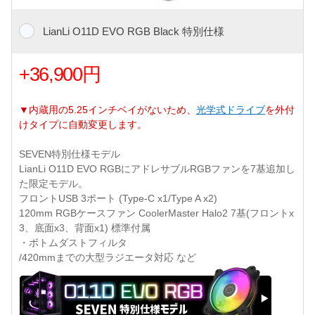
LianLi O11D EVO RGB Black 特別仕様
+36,900円
▼内蔵用の5.25インチベイがないため、
光学式ドライブ
を外付
けタイプに自動変更します。
SEVEN特別仕様モデル
LianLi O11D EVO RGBにアドレサブルRGBファンを7基追加し
た限定モデル。
フロントUSB 3ポート (Type-C x1/Type A x2)
120mm RGBケースファン CoolerMaster Halo2 7基(フロントx
3、底面x3、背面x1) 標準付属
・ボトムダストフィルタ
/420mmまでの大型ラジエータ対応 など