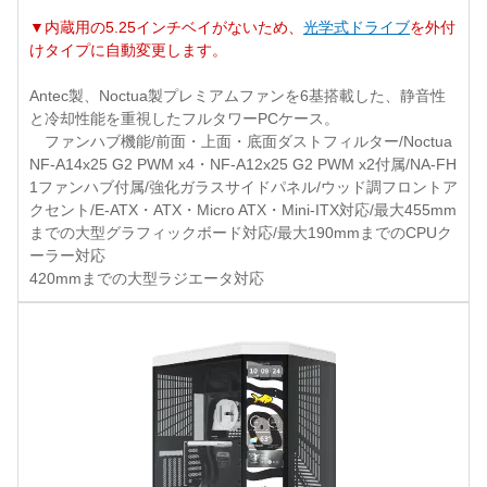
▼内蔵用の5.25インチベイがないため、
光学式ドライブ
を外付
けタイプに自動変更します。
Antec製、Noctua製プレミアムファンを6基搭載した、静音性
と冷却性能を重視したフルタワーPCケース。
ファンハブ機能/前面・上面・底面ダストフィルター/Noctua
NF-A14x25 G2 PWM x4・NF-A12x25 G2 PWM x2付属/NA-FH
1ファンハブ付属/強化ガラスサイドパネル/ウッド調フロントア
クセント/E-ATX・ATX・Micro ATX・Mini-ITX対応/最大455mm
までの大型グラフィックボード対応/最大190mmまでのCPUク
ーラー対応
420mmまでの大型ラジエータ対応