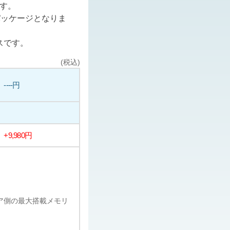
ます。
パッケージとなりま
スです。
(税込)
----円
+9,980円
ェア側の最大搭載メモリ