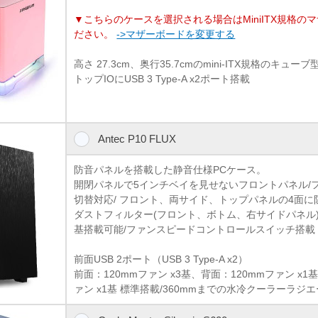
▼こちらのケースを選択される場合はMiniITX規格の
ださい。
->マザーボードを変更する
高さ 27.3cm、奥行35.7cmのmini-ITX規格のキ
トップIOにUSB 3 Type-A x2ポート搭載
Antec P10 FLUX
防音パネルを搭載した静音仕様PCケース。
開閉パネルで5インチベイを見せないフロントパネル/
切替対応/ フロント、両サイド、トップパネルの4面に
ダストフィルター(フロント、ボトム、右サイドパネル)/
基搭載可能/ファンスピードコントロールスイッチ搭載
前面USB 2ポート（USB 3 Type-A x2）
前面：120mmファン x3基、背面：120mmファン x1基
ァン x1基 標準搭載/360mmまでの水冷クーラーラジ