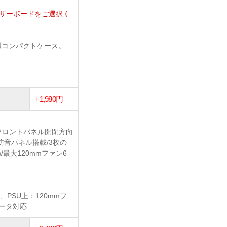
マザーボードをご選択く
ューブ型コンパクトケース。
+1,980円
フロントパネル開閉方向
防音パネル搭載/3枚の
最大120mmファン6
、PSU上：120mmフ
エータ対応