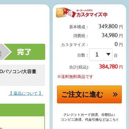
基本構成：
円
消費税：
円
カスタマイズ：
円
台数：
台
円
合計(税込):
BTOパソコン/大容量
※送料無料商品です
ご注文
に進む
【 返品について 】