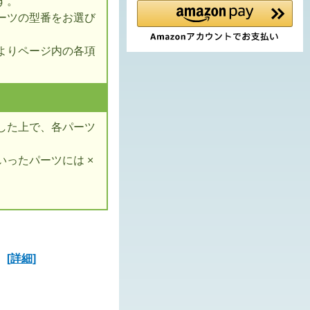
す。
ーツの型番をお選び
よりページ内の各項
した上で、各パーツ
ったパーツには ×
ズ
[詳細]