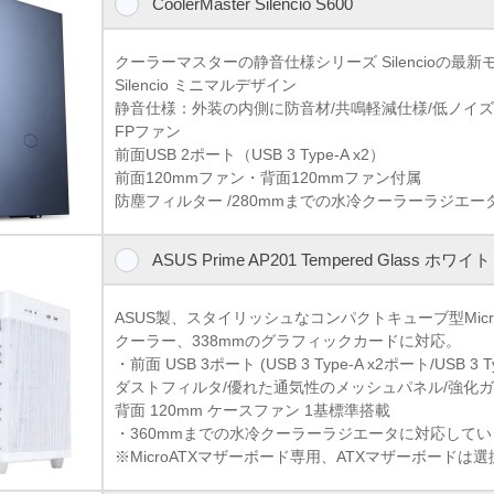
CoolerMaster Silencio S600
クーラーマスターの静音仕様シリーズ Silencioの最
Silencio ミニマルデザイン
静音仕様：外装の内側に防音材/共鳴軽減仕様/低ノイズ ラバ
FPファン
前面USB 2ポート（USB 3 Type-A x2）
前面120mmファン・背面120mmファン付属
防塵フィルター /280mmまでの水冷クーラーラジエー
ASUS Prime AP201 Tempered Glass ホワイト
ASUS製、スタイリッシュなコンパクトキューブ型Micro
クーラー、338mmのグラフィックカードに対応。
・前面 USB 3ポート (USB 3 Type-A x2ポート/USB 3 T
ダストフィルタ/優れた通気性のメッシュパネル/強化
背面 120mm ケースファン 1基標準搭載
・360mmまでの水冷クーラーラジエータに対応して
※MicroATXマザーボード専用、ATXマザーボードは