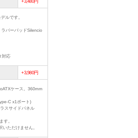
+3,480円
新モデルです。
ーパッドSilencio
タ対応
+3,980円
ATXケース。360mm
ype-C x1ポート)
ガラスサイドパネル
います。
選択いただけません。