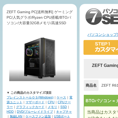
ZEFT Gaming PC[送料無料] ゲーミング
PC/人気グラボ/Ryzen CPU搭載/BTOパ
ソコン/大容量32GBメモリ/高速SSD
パソコンショップS
ZEFT Gam
商品名
ZEFT R6
▼ この商品のカスタマイズ項目
プレインストールＯＳ(Windows)
｜
ケース
｜
電
BTOパソコン 
源ユニット
｜
マザーボード
｜
CPU
｜
CPUクー
ラー
｜
グラフィックカード
｜
メモリ
｜
SSD
｜
当商品はカスタ
HDD
｜
DVD/ブルーレイドライブ
｜
キャプチャ
｜
無線LAN
｜
ケースファン追加
｜
USBポート