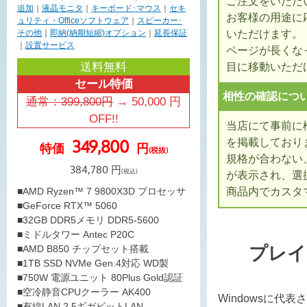
ご注文をいただ
追加
｜
液晶モニタ
｜
キーボード･マウス
｜
セキ
お客様の用途に
ュリティ・Officeソフトウェア
｜
スピーカー･
いただけます。
その他
｜
即納(納期短縮)オプション
｜
延長保証
｜
設置サービス
ページが長くな
送料無料
目に移動いただ
セール特価
相性の確認につ
通常：
399,800
円
→
50,000
円
OFF!!
当店にて事前に
を掲載しており
349,800
特価
円
(税抜)
規格が合わない
384,780
円
(税込)
が表示され、選
商品内でカスタ
■AMD Ryzen™ 7 9800X3D プロセッサ
■GeForce RTX™ 5060
■32GB DDR5メモリ DDR5-5600
■ミドルタワー Antec P20C
プレイ
■AMD B850 チップセット搭載
■1TB SSD NVMe Gen.4対応 WD製
■750W 電源ユニット 80Plus Gold認証
■空冷静音CPUクーラー AK400
Windowsに代
■有線LAN 2.5ギガビットLAN