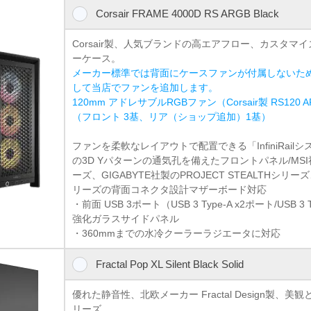
Corsair FRAME 4000D RS ARGB Black
Corsair製、人気ブランドの高エアフロー、カスタマ
ーケース。
メーカー標準では背面にケースファンが付属しないた
して当店でファンを追加します。
120mm アドレサブルRGBファン（Corsair製 RS120
（フロント 3基、リア（ショップ追加）1基）
ファンを柔軟なレイアウトで配置できる「InfiniRail
の3D Yパターンの通気孔を備えたフロントパネル/MSI社製の
ーズ、GIGABYTE社製のPROJECT STEALTHシリー
リーズの背面コネクタ設計マザーボード対応
・前面 USB 3ポート（USB 3 Type-A x2ポート/USB 3 
強化ガラスサイドパネル
・360mmまでの水冷クーラーラジエータに対応
Fractal Pop XL Silent Black Solid
優れた静音性、北欧メーカー Fractal Design製、美
リーズ。