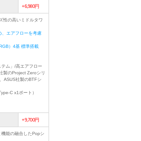
+6,980円
イズ性の高いミドルタワ
め、エアフローを考慮
 ARGB）4基 標準搭載
システム」/高エアフロー
Project Zeroシリ
ズ、ASUS社製のBTFシ
Type-C x1ポート）
+9,700円
観と機能の融合したPopシ