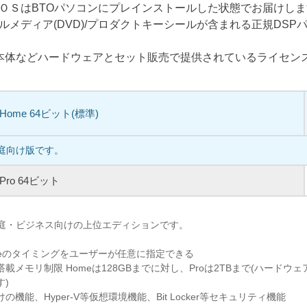
ＯＳはBTOパソコンにプレインストールした状態でお届けし
ルメディア(DVD)/プロダクトキーシールが含まれる正規DSP
C本体などハードウェアとセット販売で提供されているライセン
1 Home 64ビット(標準)
家庭向け版です。
1 Pro 64ビット
、家庭・ビジネス向けの上位エディションです。
pdateのタイミングをユーザーが任意に指定できる
載メモリ制限 Homeは128GBまでに対し、Proは2TBまで(ハードウ
す)
機能、Hyper-V等仮想環境機能、Bit Locker等セキュリティ機能