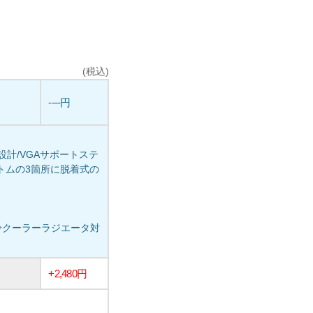
(税込)
----円
計/VGAサポートステ
プ、ボトムの3箇所に脱着式の
の水冷クーラーラジエータ対
+2,480円