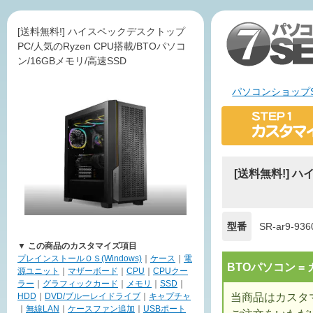
[送料無料!] ハイスペックデスクトップ
PC/人気のRyzen CPU搭載/BTOパソコ
ン/16GBメモリ/高速SSD
パソコンショップS
[送料無料!] ハ
型番
SR-ar9-936
▼ この商品のカスタマイズ項目
プレインストールＯＳ(Windows)
｜
ケース
｜
電
BTOパソコン 
源ユニット
｜
マザーボード
｜
CPU
｜
CPUクー
ラー
｜
グラフィックカード
｜
メモリ
｜
SSD
｜
当商品はカスタ
HDD
｜
DVD/ブルーレイドライブ
｜
キャプチャ
｜
無線LAN
｜
ケースファン追加
｜
USBポート