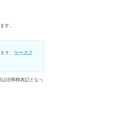
ります。
ります。
ケースフ
ル類は旧商標表記となっ