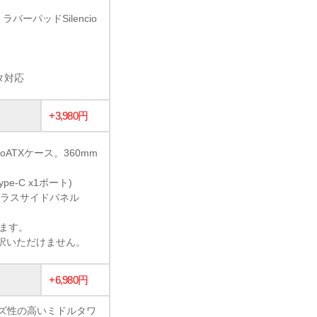
ーパッドSilencio
タ対応
+3,980円
ATXケース。360mm
ype-C x1ポート)
ガラスサイドパネル
います。
選択いただけません。
+6,980円
イズ性の高いミドルタワ