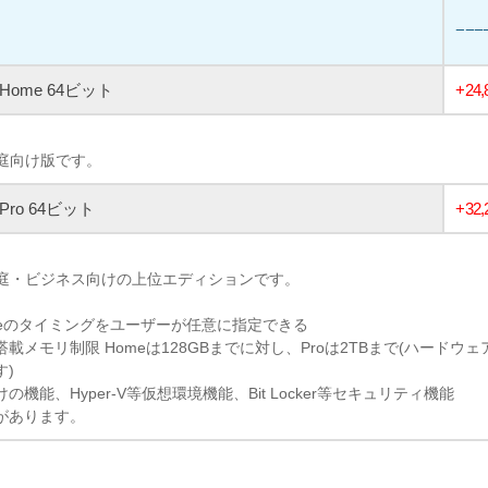
−−−
1 Home 64ビット
+24
家庭向け版です。
1 Pro 64ビット
+32
、家庭・ビジネス向けの上位エディションです。
pdateのタイミングをユーザーが任意に指定できる
載メモリ制限 Homeは128GBまでに対し、Proは2TBまで(ハードウ
す)
機能、Hyper-V等仮想環境機能、Bit Locker等セキュリティ機能
があります。