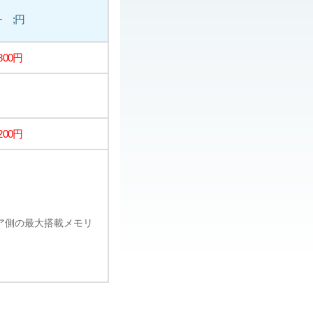
− ;円
,800円
,200円
ェア側の最大搭載メモリ