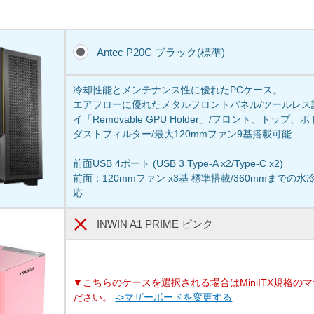
Antec P20C ブラック(標準)
冷却性能とメンテナンス性に優れたPCケース。
エアフローに優れたメタルフロントパネル/ツールレス設
イ「Removable GPU Holder」/フロント、トッ
ダストフィルター/最大120mmファン9基搭載可能
前面USB 4ポート (USB 3 Type-A x2/Type-C x2)
前面：120mmファン x3基 標準搭載/360mmまで
応
INWIN A1 PRIME ピンク
▼こちらのケースを選択される場合はMiniITX規格の
ださい。
->マザーボードを変更する