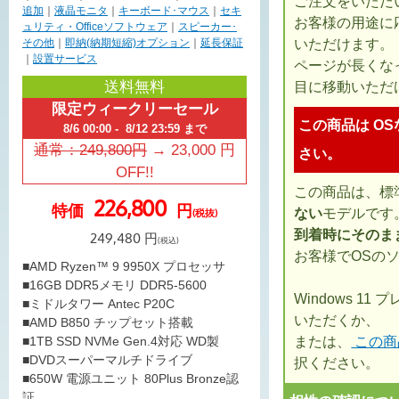
ご注文をいただ
追加
｜
液晶モニタ
｜
キーボード･マウス
｜
セキ
お客様の用途に
ュリティ・Officeソフトウェア
｜
スピーカー･
いただけます。
その他
｜
即納(納期短縮)オプション
｜
延長保証
｜
設置サービス
ページが長くな
送料無料
目に移動いただ
限定ウィークリーセール
この商品は OS
8/6 00:00 - 8/12 23:59 まで
通常：
249,800
円
→
23,000
円
さい。
OFF!!
この商品は、標
226,800
特価
円
ない
モデルです
(税抜)
到着時にそのま
249,480
円
(税込)
お客様でOSの
■AMD Ryzen™ 9 9950X プロセッサ
■16GB DDR5メモリ DDR5-5600
Windows 1
■ミドルタワー Antec P20C
いただくか、
■AMD B850 チップセット搭載
または、
この商
■1TB SSD NVMe Gen.4対応 WD製
■DVDスーパーマルチドライブ
択ください。
■650W 電源ユニット 80Plus Bronze認
証