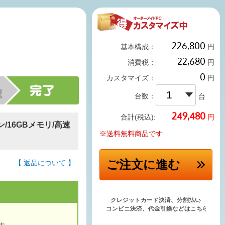
基本構成：
円
消費税：
円
ム
カスタマイズ：
円
台数：
台
円
合計(税込):
ン/16GBメモリ/高速
※送料無料商品です
ご注文
に進む
【 返品について 】