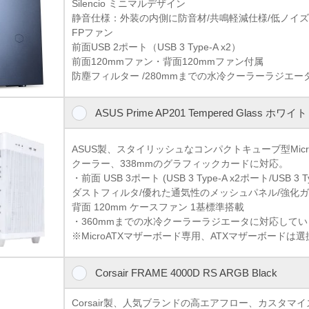
Silencio ミニマルデザイン
静音仕様：外装の内側に防音材/共鳴軽減仕様/低ノイズ ラバ
FPファン
前面USB 2ポート（USB 3 Type-A x2）
前面120mmファン・背面120mmファン付属
防塵フィルター /280mmまでの水冷クーラーラジエー
ASUS Prime AP201 Tempered Glass ホワイト
ASUS製、スタイリッシュなコンパクトキューブ型Micro
クーラー、338mmのグラフィックカードに対応。
・前面 USB 3ポート (USB 3 Type-A x2ポート/USB 3 T
ダストフィルタ/優れた通気性のメッシュパネル/強化
背面 120mm ケースファン 1基標準搭載
・360mmまでの水冷クーラーラジエータに対応して
※MicroATXマザーボード専用、ATXマザーボードは
Corsair FRAME 4000D RS ARGB Black
Corsair製、人気ブランドの高エアフロー、カスタマ