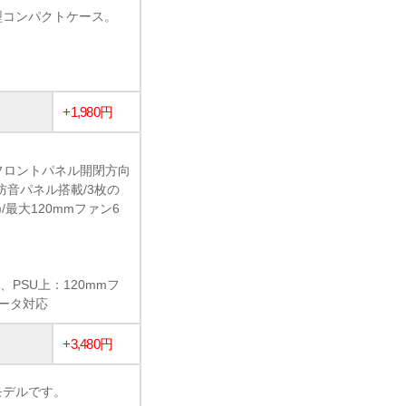
ューブ型コンパクトケース。
+1,980円
フロントパネル開閉方向
防音パネル搭載/3枚の
最大120mmファン6
、PSU上：120mmフ
エータ対応
+3,480円
新モデルです。