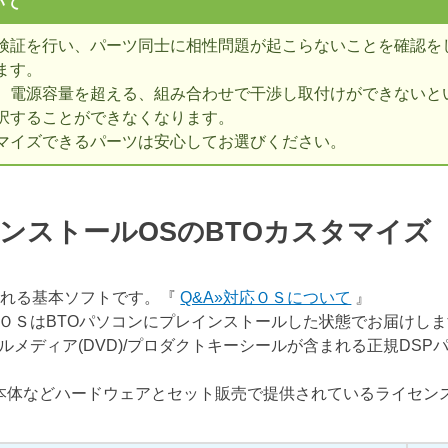
いて
検証を行い、パーツ同士に相性問題が起こらないことを確認を
ます。
、電源容量を超える、組み合わせで干渉し取付けができないとい
択することができなくなります。
マイズできるパーツは安心してお選びください。
ンストールOSのBTOカスタマイ
表される基本ソフトです。『
Q&A»対応ＯＳについて
』
ＯＳはBTOパソコンにプレインストールした状態でお届けし
ルメディア(DVD)/プロダクトキーシールが含まれる正規DSP
C本体などハードウェアとセット販売で提供されているライセン