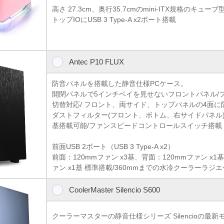
高さ 27.3cm、奥行35.7cmのmini-ITX規格のキ
トップIOにUSB 3 Type-A x2ポート搭載
Antec P10 FLUX
防音パネルを搭載した静音仕様PCケース。
開閉パネルで5インチベイを見せないフロントパネル/
切替対応/ フロント、両サイド、トップパネルの4面に
ダストフィルター(フロント、ボトム、右サイドパネル)/
基搭載可能/ファンスピードコントロールスイッチ搭載
前面USB 2ポート（USB 3 Type-A x2）
前面：120mmファン x3基、背面：120mmファン x1基
ァン x1基 標準搭載/360mmまでの水冷クーラーラジ
CoolerMaster Silencio S600
クーラーマスターの静音仕様シリーズ Silencioの最