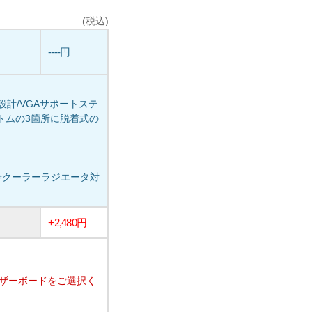
(税込)
----円
計/VGAサポートステ
プ、ボトムの3箇所に脱着式の
の水冷クーラーラジエータ対
+2,480円
マザーボードをご選択く