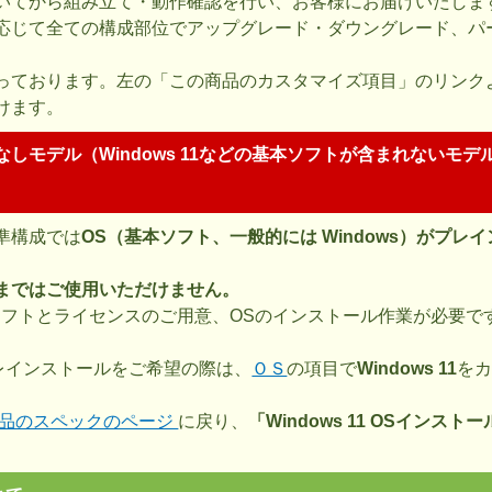
いてから組み立て・動作確認を行い、お客様にお届けいたしま
応じて全ての構成部位でアップグレード・ダウングレード、パ
っております。左の「この商品のカスタマイズ項目」のリンク
けます。
なしモデル（Windows 11などの基本ソフトが含まれないモデ
準構成では
OS（基本ソフト、一般的には Windows）がプレ
。
まではご使用いただけません。
ソフトとライセンスのご用意、OSのインストール作業が必要で
1 プレインストールをご希望の際は、
ＯＳ
の項目で
Windows 11
を
品のスペックのページ
に戻り、
「Windows 11 OSインス