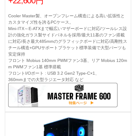
+22,600円
Cooler Master製、オープンフレーム構造による高い拡張性と
カスタマイズ性を誇るPCケース。
Mini-ITX～E-ATXまで幅広いマザーボードに対応/ツールレス設
計の強化ガラス製サイドパネルを採用/最大11基のファン搭載
に対応/長さ最大485mmのグラフィックボードに対応/高剛性ス
チール構造+GPUサポートブラケット標準装備で大型パーツも
安定保持
フロント Mobius 140mm PWMファン3基、リア Mobius 120m
m PWMファン1基 標準搭載
フロントI/Oポート : USB 3.2 Gen2 Type-C×1、
360mmまでの大型ラジエータ対応 など