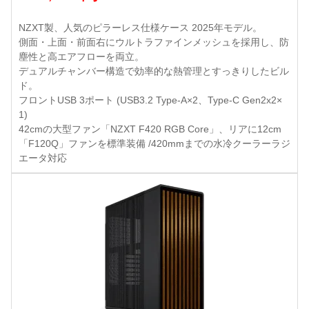
NZXT製、人気のピラーレス仕様ケース 2025年モデル。
側面・上面・前面右にウルトラファインメッシュを採用し、防
塵性と高エアフローを両立。
デュアルチャンバー構造で効率的な熱管理とすっきりしたビル
ド。
フロントUSB 3ポート (USB3.2 Type-A×2、Type-C Gen2x2×
1)
42cmの大型ファン「NZXT F420 RGB Core」、リアに12cm
「F120Q」ファンを標準装備 /420mmまでの水冷クーラーラジ
エータ対応