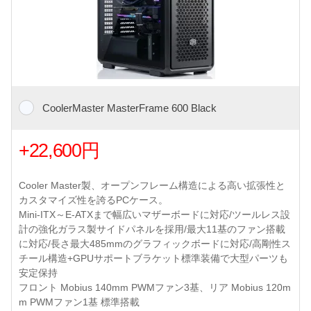
CoolerMaster MasterFrame 600 Black
+22,600円
Cooler Master製、オープンフレーム構造による高い拡張性と
カスタマイズ性を誇るPCケース。
Mini-ITX～E-ATXまで幅広いマザーボードに対応/ツールレス設
計の強化ガラス製サイドパネルを採用/最大11基のファン搭載
に対応/長さ最大485mmのグラフィックボードに対応/高剛性ス
チール構造+GPUサポートブラケット標準装備で大型パーツも
安定保持
フロント Mobius 140mm PWMファン3基、リア Mobius 120m
m PWMファン1基 標準搭載