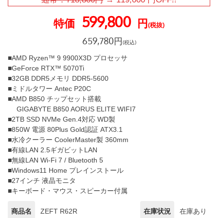
599,800
特価
円
(税抜)
659,780
円
(税込)
■AMD Ryzen™ 9 9900X3D プロセッサ
■GeForce RTX™ 5070Ti
■32GB DDR5メモリ DDR5-5600
■ミドルタワー Antec P20C
■AMD B850 チップセット搭載
GIGABYTE B850 AORUS ELITE WIFI7
■2TB SSD NVMe Gen.4対応 WD製
■850W 電源 80Plus Gold認証 ATX3.1
■水冷クーラー CoolerMaster製 360mm
■有線LAN 2.5ギガビットLAN
■無線LAN Wi-Fi 7 / Bluetooth 5
■Windows11 Home プレインストール
■27インチ 液晶モニタ
■キーボード・マウス・スピーカー付属
商品名
ZEFT R62R
在庫状況
在庫あり