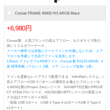
Corsair FRAME 4000D RS ARGB Black
+6,980円
Corsair製、人気ブランドの高エアフロー、カスタマイズ性の
高いミドルタワーケース。
メーカー標準では背面にケースファンが付属しないため、エア
フローを考慮して当店でファンを追加します。
120mm アドレサブルRGBファン（Corsair製 RS120 ARGB）4
基 標準搭載（フロント 3基、リア（ショップ追加）1基）
ファンを柔軟なレイアウトで配置できる「InfiniRailシステム」/
高エアフローの3D Yパターンの通気孔を備えたフロントパネ
ル/MSI社製のProject Zeroシリーズ、GIGABYTE社製のPROJE
CT STEALTHシリーズ、ASUS社製のBTFシリーズの背面コネ
クタ設計マザーボード対応
・前面 USB 3ポート（USB 3 Type-A x2ポート/USB 3 Type-C
x1ポート）