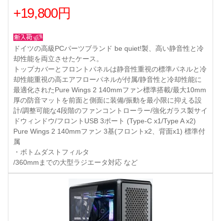
+19,800円
ドイツの高級PCパーツブランド be quiet!製、高い静音性と冷
却性能を両立させたケース。
トップカバーとフロントパネルは静音性重視の標準パネルと冷
却性能重視の高エアフローパネルが付属/静音性と冷却性能に
最適化されたPure Wings 2 140mmファン標準搭載/最大10mm
厚の防音マットを前面と側面に装備/振動を最小限に抑える設
計/調整可能な4段階のファンコントローラー/強化ガラス製サイ
ドウィンドウ/フロントUSB 3ポート (Type-C x1/Type A x2)
Pure Wings 2 140mmファン 3基(フロントx2、背面x1) 標準付
属
・ボトムダストフィルタ
/360mmまでの大型ラジエータ対応 など