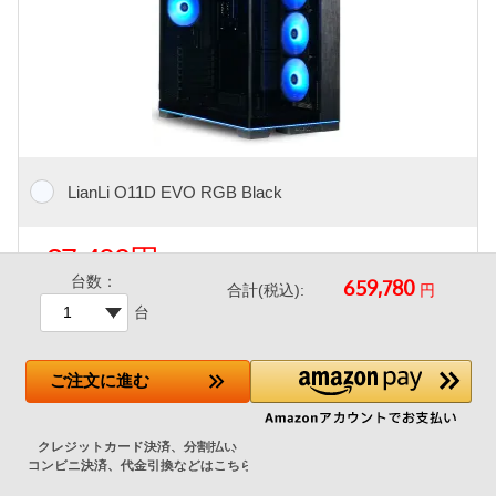
LianLi O11D EVO RGB Black
+27,400円
台数：
円
合計(税込):
台
人気のピラーレスケース、ケース上下にL字形のRGBストリッ
プを配置したハイエンドPCケース。
メーカー標準ではケースファンが付属しないため、エアフロー
ご注文
に進む
を考慮して当店でファンを追加した特別仕様モデルです。
120mm アドレサブルRGBファン 4基(フロント 3基 リア 1基)
標準搭載（ショップ追加）
フロントと左サイドにガラスパネルを採用、中がシームレスに