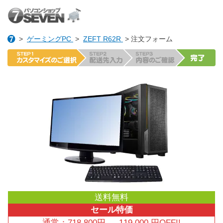
>
ゲーミングPC
>
ZEFT R62R
> 注文フォーム
送料無料
セール特価
通常：
718,800
円
→
119,000
円OFF!!