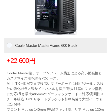
CoolerMaster MasterFrame 600 Black
+22,600円
Cooler Master製、オープンフレーム構造による高い拡張性と
カスタマイズ性を誇るPCケース。
Mini-ITX～E-ATXまで幅広いマザーボードに対応/ツールレス設
計の強化ガラス製サイドパネルを採用/最大11基のファン搭載
に対応/長さ最大485mmのグラフィックボードに対応/高剛性ス
チール構造+GPUサポートブラケット標準装備で大型パーツも
安定保持
フロント Mobius 140mm PWMファン3基、リア Mobius 120m