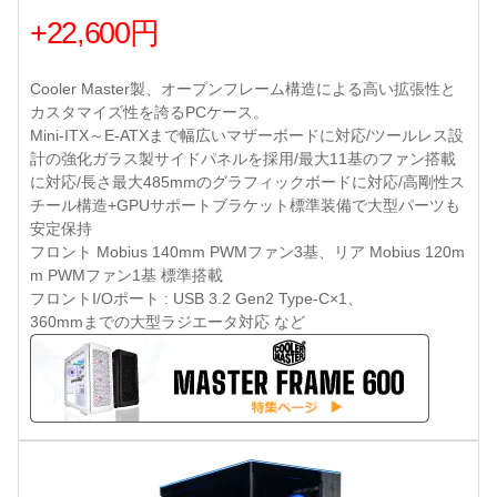
+22,600円
Cooler Master製、オープンフレーム構造による高い拡張性と
カスタマイズ性を誇るPCケース。
Mini-ITX～E-ATXまで幅広いマザーボードに対応/ツールレス設
計の強化ガラス製サイドパネルを採用/最大11基のファン搭載
に対応/長さ最大485mmのグラフィックボードに対応/高剛性ス
チール構造+GPUサポートブラケット標準装備で大型パーツも
安定保持
フロント Mobius 140mm PWMファン3基、リア Mobius 120m
m PWMファン1基 標準搭載
フロントI/Oポート : USB 3.2 Gen2 Type-C×1、
360mmまでの大型ラジエータ対応 など