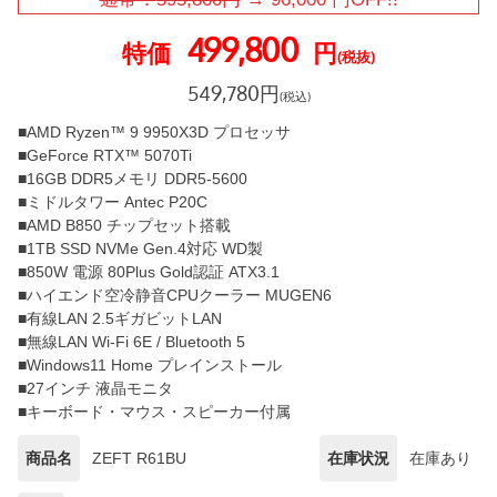
499,800
特価
円
(税抜)
549,780
円
(税込)
■AMD Ryzen™ 9 9950X3D プロセッサ
■GeForce RTX™ 5070Ti
■16GB DDR5メモリ DDR5-5600
■ミドルタワー Antec P20C
■AMD B850 チップセット搭載
■1TB SSD NVMe Gen.4対応 WD製
■850W 電源 80Plus Gold認証 ATX3.1
■ハイエンド空冷静音CPUクーラー MUGEN6
■有線LAN 2.5ギガビットLAN
■無線LAN Wi-Fi 6E / Bluetooth 5
■Windows11 Home プレインストール
■27インチ 液晶モニタ
■キーボード・マウス・スピーカー付属
商品名
ZEFT R61BU
在庫状況
在庫あり