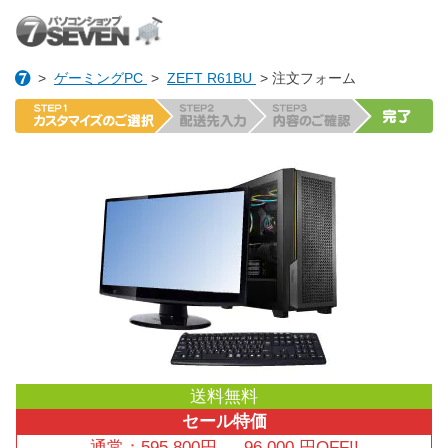
>
ゲーミングPC
>
ZEFT R61BU
> 注文フォーム
送料無料
セール特価
通常：
595,800
円
→
96,000
円OFF!!