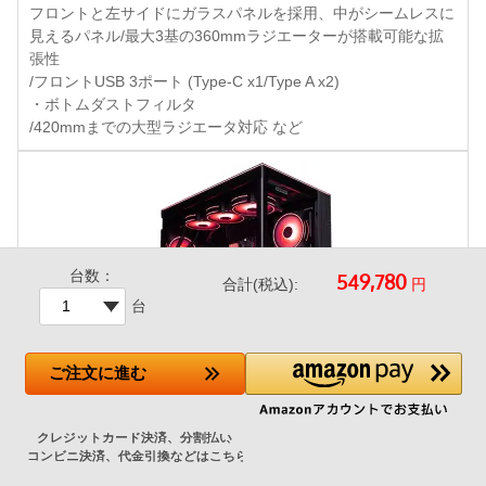
フロントと左サイドにガラスパネルを採用、中がシームレスに
見えるパネル/最大3基の360mmラジエーターが搭載可能な拡
張性
/フロントUSB 3ポート (Type-C x1/Type A x2)
・ボトムダストフィルタ
/420mmまでの大型ラジエータ対応 など
台数：
円
合計(税込):
台
ご注文
に進む
LianLi O11D EVO RGB Black 特別仕様