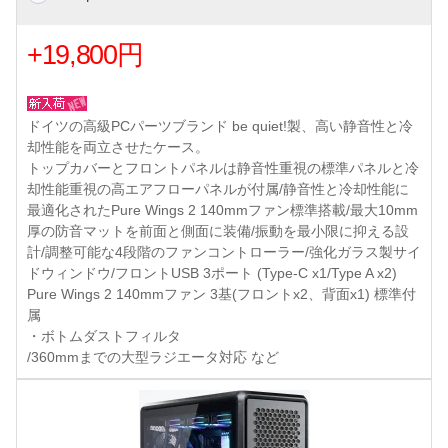
+19,800円
ドイツの高級PCパーツブランド be quiet!製、高い静音性と冷
却性能を両立させたケース。
トップカバーとフロントパネルは静音性重視の標準パネルと冷
却性能重視の高エアフローパネルが付属/静音性と冷却性能に
最適化されたPure Wings 2 140mmファン標準搭載/最大10mm
厚の防音マットを前面と側面に装備/振動を最小限に抑える設
計/調整可能な4段階のファンコントローラー/強化ガラス製サイ
ドウィンドウ/フロントUSB 3ポート (Type-C x1/Type A x2)
Pure Wings 2 140mmファン 3基(フロントx2、背面x1) 標準付
属
・ボトムダストフィルタ
/360mmまでの大型ラジエータ対応 など