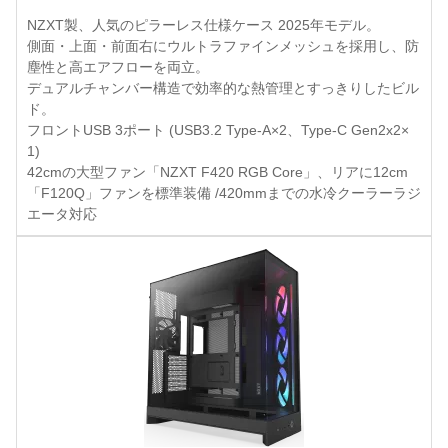
NZXT製、人気のピラーレス仕様ケース 2025年モデル。
側面・上面・前面右にウルトラファインメッシュを採用し、防
塵性と高エアフローを両立。
デュアルチャンバー構造で効率的な熱管理とすっきりしたビル
ド。
フロントUSB 3ポート (USB3.2 Type-A×2、Type-C Gen2x2×
1)
42cmの大型ファン「NZXT F420 RGB Core」、リアに12cm
「F120Q」ファンを標準装備 /420mmまでの水冷クーラーラジ
エータ対応