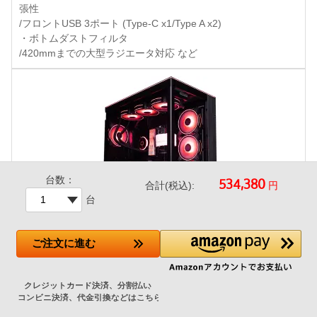
張性
/フロントUSB 3ポート (Type-C x1/Type A x2)
・ボトムダストフィルタ
/420mmまでの大型ラジエータ対応 など
台数：
円
合計(税込):
台
ご注文
に進む
LianLi O11D EVO RGB Black 特別仕様
+43,500円