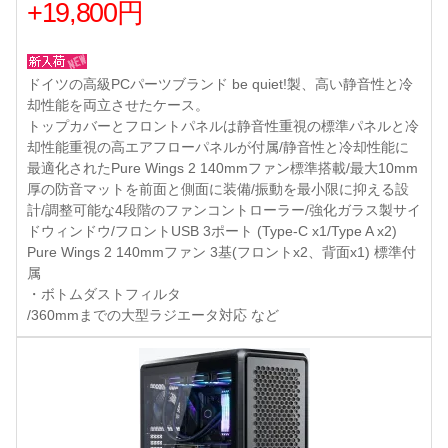
+19,800円
ドイツの高級PCパーツブランド be quiet!製、高い静音性と冷
却性能を両立させたケース。
トップカバーとフロントパネルは静音性重視の標準パネルと冷
却性能重視の高エアフローパネルが付属/静音性と冷却性能に
最適化されたPure Wings 2 140mmファン標準搭載/最大10mm
厚の防音マットを前面と側面に装備/振動を最小限に抑える設
計/調整可能な4段階のファンコントローラー/強化ガラス製サイ
ドウィンドウ/フロントUSB 3ポート (Type-C x1/Type A x2)
Pure Wings 2 140mmファン 3基(フロントx2、背面x1) 標準付
属
・ボトムダストフィルタ
/360mmまでの大型ラジエータ対応 など