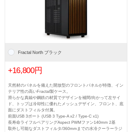
Fractal North ブラック
+16,800円
天然材のパネルを備えた開放型のフロントパネルが特徴、イン
テリア性の高いFractal製ケース。
滑らかな真鍮や鋼鉄の材質でデザインを補間/向かって左サイ
ド、トップは冷却性に優れたメッシュデザイン、フロント、底
面にダストフィルタ付属。
前面USB 3ポート (USB 3 Type-A x2 / Type-C x1)
長寿命ライフルベアリングAspect PWMファン140mm 2基
取外し可能なダストフィルタ/360mmまでの水冷クーラーラジ