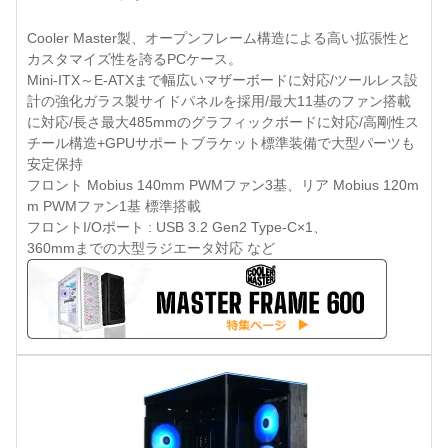
Cooler Master製、オープンフレーム構造による高い拡張性と
カスタマイズ性を誇るPCケース。
Mini-ITX～E-ATXまで幅広いマザーボードに対応/ツールレス設
計の強化ガラス製サイドパネルを採用/最大11基のファン搭載
に対応/長さ最大485mmのグラフィックボードに対応/高剛性ス
チール構造+GPUサポートブラケット標準装備で大型パーツも
安定保持
フロント Mobius 140mm PWMファン3基、リア Mobius 120m
m PWMファン1基 標準搭載
フロントI/Oポート : USB 3.2 Gen2 Type-C×1、
360mmまでの大型ラジエータ対応 など