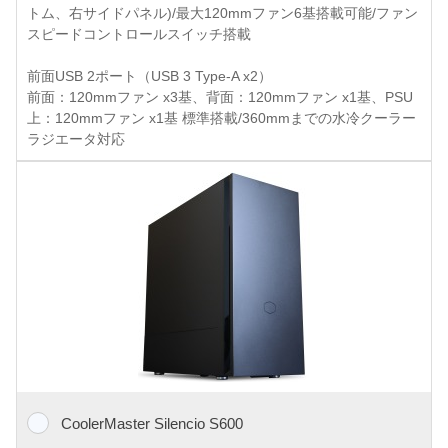
トム、右サイドパネル)/最大120mmファン6基搭載可能/ファン
スピードコントロールスイッチ搭載
前面USB 2ポート（USB 3 Type-A x2）
前面：120mmファン x3基、背面：120mmファン x1基、PSU
上：120mmファン x1基 標準搭載/360mmまでの水冷クーラー
ラジエータ対応
CoolerMaster Silencio S600