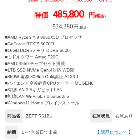
485,800
特価
円
(税抜)
534,380
円
(税込)
■AMD Ryzen™ 9 9950X3D プロセッサ
■GeForce RTX™ 5070Ti
■16GB DDR5メモリ DDR5-5600
■ミドルタワー Antec P20C
■AMD B850 チップセット搭載
■1TB SSD NVMe Gen.4対応 WD製
■850W 電源 80Plus Gold認証 ATX3.1
■ハイエンド空冷静音CPUクーラー MUGEN6
■有線LAN 2.5ギガビットLAN
■無線LAN Wi-Fi 6E / Bluetooth 5
■Windows11 Home プレインストール
商品名
ZEFT R61BU
在庫状況
在庫あり
納期
1～4営業日で出荷
【 返品について 】