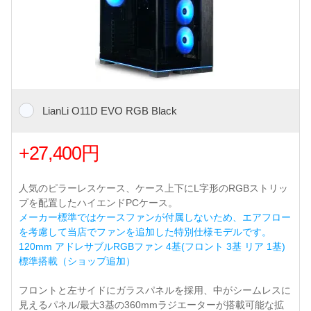
LianLi O11D EVO RGB Black
+27,400円
人気のピラーレスケース、ケース上下にL字形のRGBストリッ
プを配置したハイエンドPCケース。
メーカー標準ではケースファンが付属しないため、エアフロー
を考慮して当店でファンを追加した特別仕様モデルです。
120mm アドレサブルRGBファン 4基(フロント 3基 リア 1基)
標準搭載（ショップ追加）
フロントと左サイドにガラスパネルを採用、中がシームレスに
見えるパネル/最大3基の360mmラジエーターが搭載可能な拡