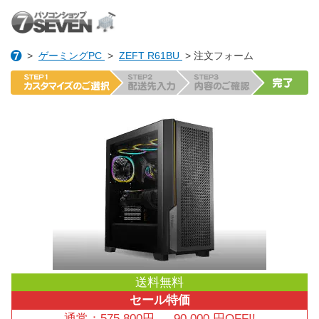
>
ゲーミングPC
>
ZEFT R61BU
> 注文フォーム
送料無料
セール特価
通常：
575,800
円
→
90,000
円OFF!!