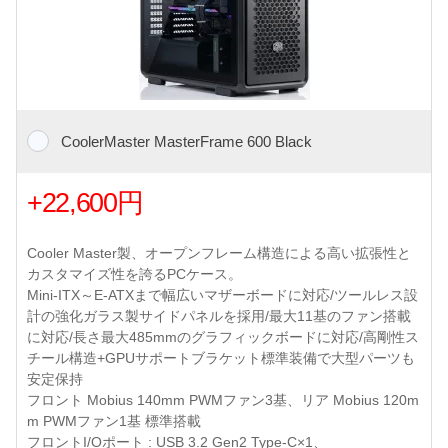
CoolerMaster MasterFrame 600 Black
+22,600円
Cooler Master製、オープンフレーム構造による高い拡張性と
カスタマイズ性を誇るPCケース。
Mini-ITX～E-ATXまで幅広いマザーボードに対応/ツールレス設
計の強化ガラス製サイドパネルを採用/最大11基のファン搭載
に対応/長さ最大485mmのグラフィックボードに対応/高剛性ス
チール構造+GPUサポートブラケット標準装備で大型パーツも
安定保持
フロント Mobius 140mm PWMファン3基、リア Mobius 120m
m PWMファン1基 標準搭載
フロントI/Oポート : USB 3.2 Gen2 Type-C×1、