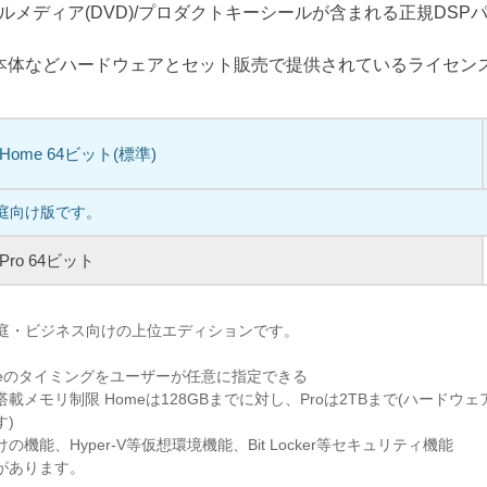
ルメディア(DVD)/プロダクトキーシールが含まれる正規DSP
C本体などハードウェアとセット販売で提供されているライセン
1 Home 64ビット(標準)
家庭向け版です。
1 Pro 64ビット
、家庭・ビジネス向けの上位エディションです。
pdateのタイミングをユーザーが任意に指定できる
載メモリ制限 Homeは128GBまでに対し、Proは2TBまで(ハードウ
す)
機能、Hyper-V等仮想環境機能、Bit Locker等セキュリティ機能
があります。