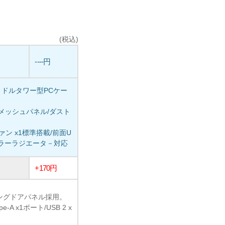
(税込)
----円
ミドルタワー型PCケー
メッシュパネル/ダスト
ファン x1標準搭載/前面U
水冷クーラーラジエータ－対応
+170円
ングドアパネル採用。
e-A x1ポート/USB 2 x