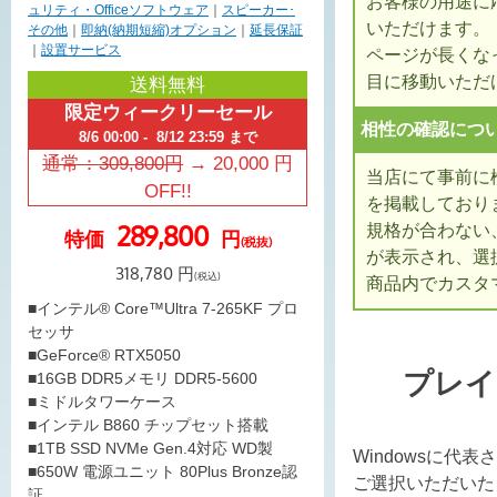
お客様の用途に
ュリティ・Officeソフトウェア
｜
スピーカー･
いただけます。
その他
｜
即納(納期短縮)オプション
｜
延長保証
｜
設置サービス
ページが長くな
目に移動いただ
送料無料
限定ウィークリーセール
相性の確認につ
8/6 00:00 - 8/12 23:59 まで
通常：
309,800
円
→
20,000
円
当店にて事前に
OFF!!
を掲載しており
289,800
規格が合わない
特価
円
(税抜)
が表示され、選
318,780
円
(税込)
商品内でカスタ
■インテル® Core™Ultra 7-265KF プロ
セッサ
■GeForce® RTX5050
プレイ
■16GB DDR5メモリ DDR5-5600
■ミドルタワーケース
■インテル B860 チップセット搭載
■1TB SSD NVMe Gen.4対応 WD製
Windowsに代
■650W 電源ユニット 80Plus Bronze認
ご選択いただいた
証