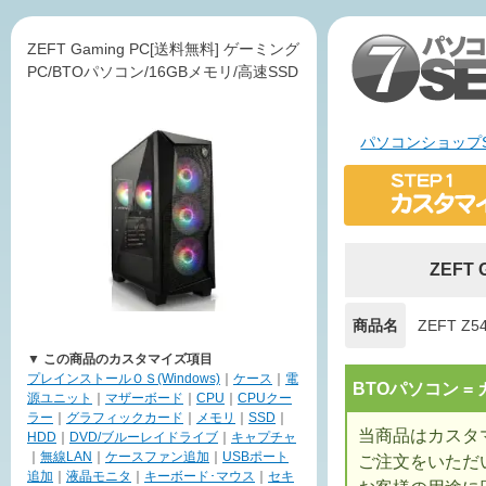
ZEFT Gaming PC[送料無料] ゲーミング
PC/BTOパソコン/16GBメモリ/高速SSD
パソコンショップS
ZEFT
商品名
ZEFT Z5
▼ この商品のカスタマイズ項目
プレインストールＯＳ(Windows)
｜
ケース
｜
電
BTOパソコン 
源ユニット
｜
マザーボード
｜
CPU
｜
CPUクー
ラー
｜
グラフィックカード
｜
メモリ
｜
SSD
｜
当商品はカスタ
HDD
｜
DVD/ブルーレイドライブ
｜
キャプチャ
｜
無線LAN
｜
ケースファン追加
｜
USBポート
ご注文をいただ
追加
｜
液晶モニタ
｜
キーボード･マウス
｜
セキ