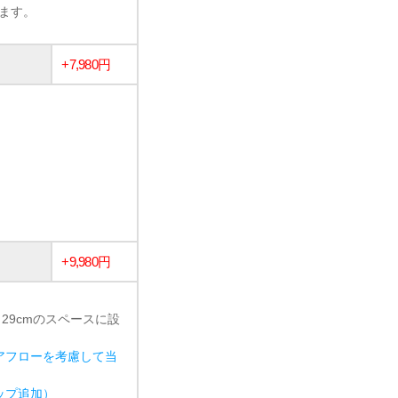
います。
+7,980円
+9,980円
 29cmのスペースに設
アフローを考慮して当
ョップ追加）