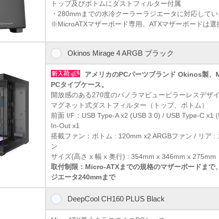
トップ及びボトムにダストフィルター付属
・280mmまでの水冷クーラーラジエータに対応して
※MicroATXマザーボード専用、ATXマザーボードは
Okinos Mirage 4 ARGB ブラック
アメリカのPCパーツブランド Okinos製、M
PCタイプケース。
開放感のある270度のパノラマビューピラーレスデザ
マグネット式ダストフィルター（トップ、ボトム）
前面 I/F：USB Type-A x2 (USB 3.0) / USB Type-C x
In-Out x1
搭載ファン：ボトム : 120mm x2 ARGBファン / リア : 
ン
サイズ(高さ x 幅 x 奥行) : 354mm x 346mm x 275mm
取付制限：Micro-ATXまでの規格のマザーボードまで
ジエータ240mmまで
DeepCool CH160 PLUS Black