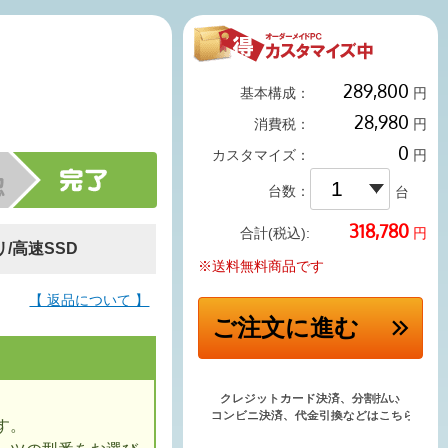
基本構成：
円
消費税：
円
カスタマイズ：
円
台数：
台
円
合計(税込):
リ/高速SSD
※送料無料商品です
【 返品について 】
ご注文
に進む
す。