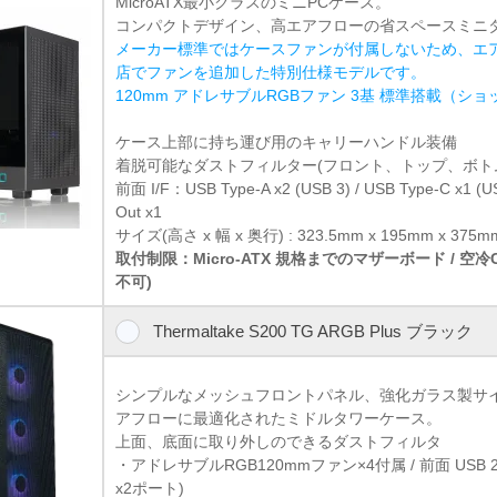
MicroATX最小クラスのミニPCケース。
コンパクトデザイン、高エアフローの省スペースミニ
メーカー標準ではケースファンが付属しないため、エ
店でファンを追加した特別仕様モデルです。
120mm アドレサブルRGBファン 3基 標準搭載（シ
ケース上部に持ち運び用のキャリーハンドル装備
着脱可能なダストフィルター(フロント、トップ、ボト
前面 I/F：USB Type-A x2 (USB 3) / USB Type-C x1 (
Out x1
サイズ(高さ x 幅 x 奥行) : 323.5mm x 195mm x 375m
取付制限：Micro-ATX 規格までのマザーボード / 空
不可)
Thermaltake S200 TG ARGB Plus ブラック
シンプルなメッシュフロントパネル、強化ガラス製サ
アフローに最適化されたミドルタワーケース。
上面、底面に取り外しのできるダストフィルタ
・アドレサブルRGB120mmファン×4付属 / 前面 USB 2ポー
x2ポート)