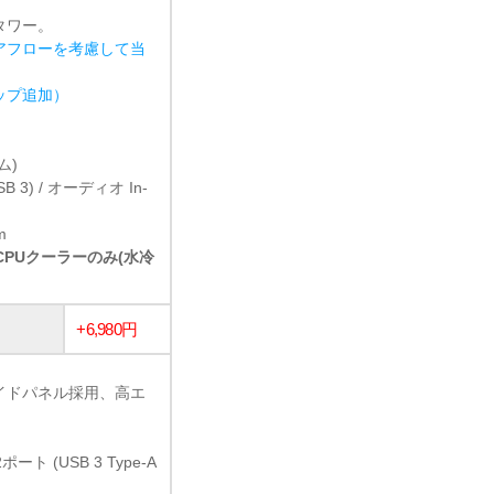
タワー。
アフローを考慮して当
ョップ追加）
ム)
USB 3) / オーディオ In-
m
冷CPUクーラーのみ(水冷
+6,980円
イドパネル採用、高エ
ト (USB 3 Type-A