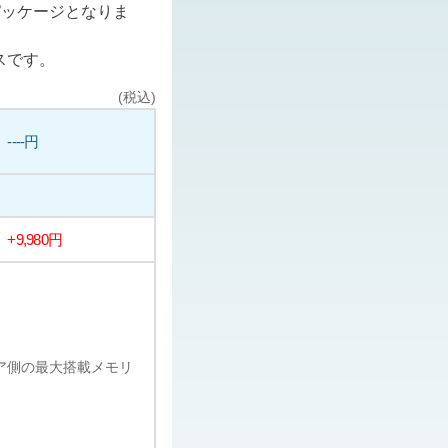
パッケージとなりま
スです。
(税込)
----円
+9,980円
ェア側の最大搭載メモリ