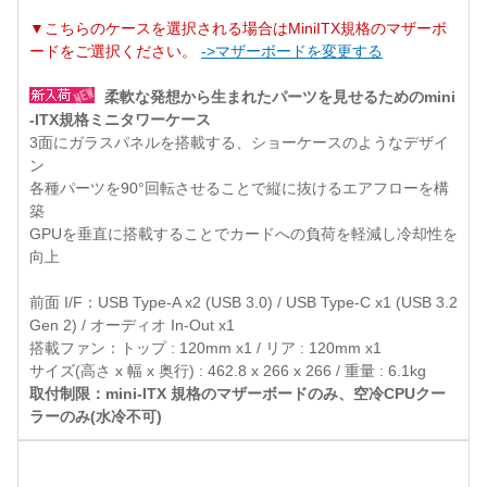
▼こちらのケースを選択される場合はMiniITX規格のマザーボ
ードをご選択ください。
->マザーボードを変更する
柔軟な発想から生まれたパーツを見せるためのmini
-ITX規格ミニタワーケース
3面にガラスパネルを搭載する、ショーケースのようなデザイ
ン
各種パーツを90°回転させることで縦に抜けるエアフローを構
築
GPUを垂直に搭載することでカードへの負荷を軽減し冷却性を
向上
前面 I/F：USB Type-A x2 (USB 3.0) / USB Type-C x1 (USB 3.2
Gen 2) / オーディオ In-Out x1
搭載ファン：トップ : 120mm x1 / リア : 120mm x1
サイズ(高さ x 幅 x 奥行) : 462.8 x 266 x 266 / 重量 : 6.1kg
取付制限：mini-ITX 規格のマザーボードのみ、空冷CPUクー
ラーのみ(水冷不可)