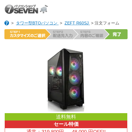
>
タワー型BTOパソコン
>
ZEFT R60SJ
> 注文フォーム
送料無料
セール特価
通常：
319,800
円
→
48,000
円OFF!!