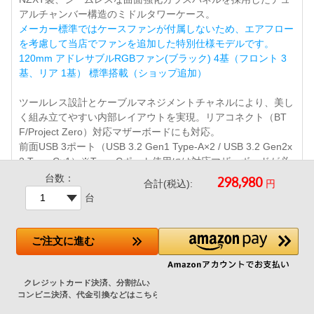
アルチャンバー構造のミドルタワーケース。
メーカー標準ではケースファンが付属しないため、エアフロー
を考慮して当店でファンを追加した特別仕様モデルです。
120mm アドレサブルRGBファン(ブラック) 4基（フロント 3
基、リア 1基） 標準搭載（ショップ追加）
ツールレス設計とケーブルマネジメントチャネルにより、美し
く組み立てやすい内部レイアウトを実現。リアコネクト（BT
F/Project Zero）対応マザーボードにも対応。
前面USB 3ポート（USB 3.2 Gen1 Type-A×2 / USB 3.2 Gen2x
2 Type-C×1）※Type-Cポート使用には対応マザーボードが必
要です。
台数：
円
合計(税込):
台
ご注文
に進む