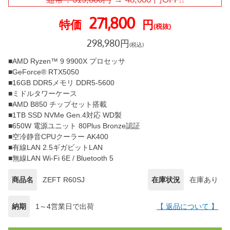
271,800
特価
円
(税抜)
298,980
円
(税込)
■AMD Ryzen™ 9 9900X プロセッサ
■GeForce® RTX5050
■16GB DDR5メモリ DDR5-5600
■ミドルタワーケース
■AMD B850 チップセット搭載
■1TB SSD NVMe Gen.4対応 WD製
■650W 電源ユニット 80Plus Bronze認証
■空冷静音CPUクーラー AK400
■有線LAN 2.5ギガビットLAN
■無線LAN Wi-Fi 6E / Bluetooth 5
商品名
ZEFT R60SJ
在庫状況
在庫あり
納期
1～4営業日で出荷
【 返品について 】