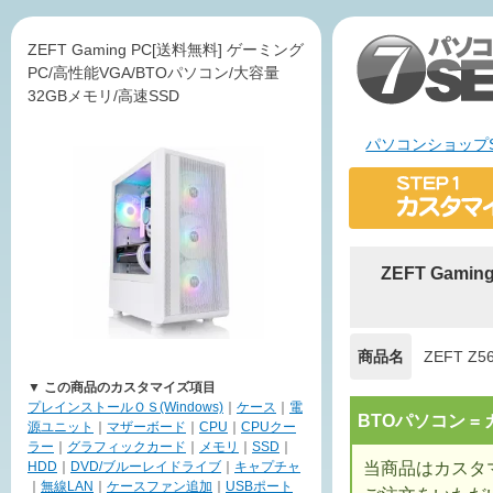
ZEFT Gaming PC[送料無料] ゲーミング
PC/高性能VGA/BTOパソコン/大容量
32GBメモリ/高速SSD
パソコンショップS
ZEFT Gam
商品名
ZEFT Z5
▼ この商品のカスタマイズ項目
プレインストールＯＳ(Windows)
｜
ケース
｜
電
BTOパソコン 
源ユニット
｜
マザーボード
｜
CPU
｜
CPUクー
ラー
｜
グラフィックカード
｜
メモリ
｜
SSD
｜
当商品はカスタ
HDD
｜
DVD/ブルーレイドライブ
｜
キャプチャ
｜
無線LAN
｜
ケースファン追加
｜
USBポート