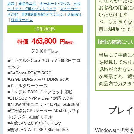
ご注文をいただ
追加
｜
液晶モニタ
｜
キーボード･マウス
｜
セキ
お客様の用途に
ュリティ・Officeソフトウェア
｜
スピーカー･
いただけます。
その他
｜
即納(納期短縮)オプション
｜
延長保証
｜
設置サービス
ページが長くな
送料無料
目に移動いただ
463,800
特価
円
相性の確認につ
(税抜)
510,180
円
(税込)
当店にて事前に
■インテル® Core™Ultra 7-265KF プロ
を掲載しており
セッサ
規格が合わない
■GeForce RTX™ 5070
が表示され、選
■32GB DDR5メモリ DDR5-5600
商品内でカスタ
■ミドルタワーケース
■インテル B860 チップセット搭載
■1TB SSD NVMe Gen.4対応 WD製
■750W 電源ユニット 80Plus Gold認証
プレイ
■空冷静音CPUクーラー AK400 ホワイ
ト(デジタル画面)モデル
■有線LAN 2.5ギガビットLAN
■無線LAN Wi-Fi 6E / Bluetooth 5
Windowsに代