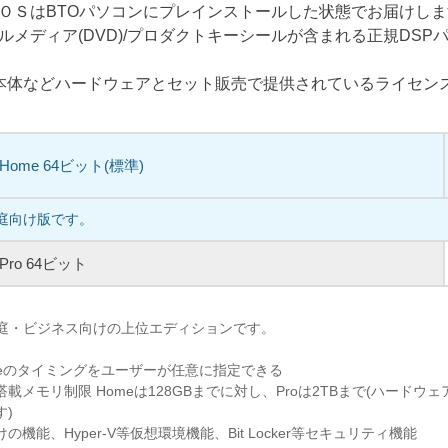
ＯＳはBTOパソコンにプレインストールした状態でお届けし
ルメディア(DVD)/プロダクトキーシールが含まれる正規DSP
C本体などハードウェアとセット販売で提供されているライセン
1 Home 64ビット(標準)
家庭向け版です。
1 Pro 64ビット
、家庭・ビジネス向けの上位エディションです。
pdateのタイミングをユーザーが任意に指定できる
載メモリ制限 Homeは128GBまでに対し、Proは2TBまで(ハードウ
す)
機能、Hyper-V等仮想環境機能、Bit Locker等セキュリティ機能