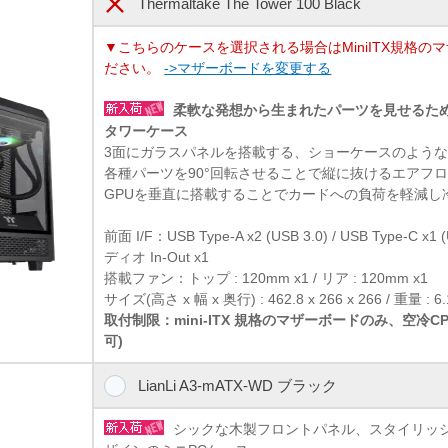
Thermaltake The Tower 100 Black
▼こちらのケースを選択される場合はMiniITX規格の
ださい。
->マザーボードを変更する
柔軟な発想から生まれたパーツを見せるためのm
タワーケース
3面にガラスパネルを搭載する、ショーケースのよう
各種パーツを90°回転させることで縦に抜けるエアフ
GPUを垂直に搭載することでカードへの負荷を軽減し
前面 I/F：USB Type-A x2 (USB 3.0) / USB Type-C x1 
ディオ In-Out x1
搭載ファン：トップ : 120mm x1 / リア : 120mm x1
サイズ(高さ x 幅 x 奥行) : 462.8 x 266 x 266 / 重量 : 6.
取付制限：mini-ITX 規格のマザーボードのみ、空冷
可)
LianLi A3-mATX-WD ブラック
シックな木製フロントパネル、スタイリッ