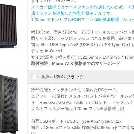
ザインのミニPCケース。
メーカー標準ではケースファンが付属しないため、エ
店でファンを追加した特別仕様モデルです。
120mm アドレサブルRGBファン 3基 標準搭載（シ
幅19.3cm、高さ32.2cm。 26.3リットルのコンパク
両サイド及びトップにメッシュパネルを採用し高いエ
前面 I/F：USB Type-A x2 (USB 3.0) / USB Type-C x1 
ディオ In-Out x1
サイズ(高さ x 幅 x 奥行) : 321.5mm x 194mm x 443mm 
取付制限：Micro-ATX 規格までのマザーボード
Antec P20C ブラック
冷却性能とメンテナンス性に優れたPCケース。
エアフローに優れたメタルフロントパネル/ツールレス設
イ「Removable GPU Holder」/フロント、トッ
ダストフィルター/最大120mmファン9基搭載可能
前面USB 4ポート (USB 3 Type-A x2/Type-C x2)
前面：120mmファン x3基 標準搭載/360mmまで
応