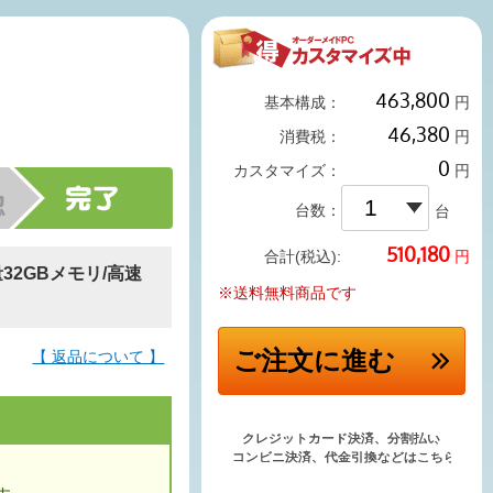
基本構成：
円
消費税：
円
カスタマイズ：
円
台数：
台
円
合計(税込):
量32GBメモリ/高速
※送料無料商品です
ご注文
に進む
【 返品について 】