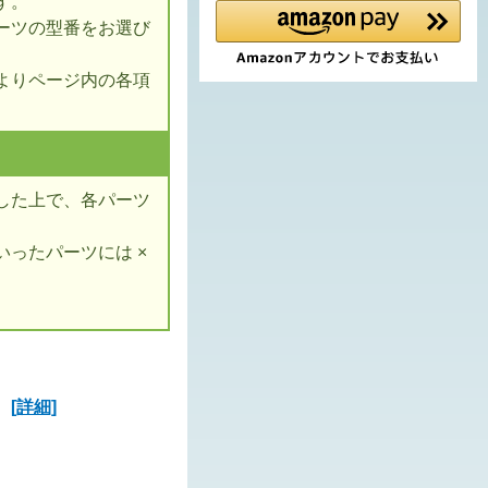
す。
ーツの型番をお選び
よりページ内の各項
した上で、各パーツ
ったパーツには ×
ズ
[詳細]