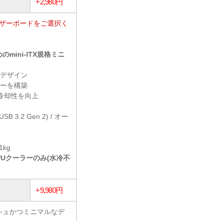
+2,980円
マザーボードをご選択く
ini-ITX規格ミニ
なデザイン
ローを構築
冷却性を向上
(USB 3.2 Gen 2) / オー
1kg
CPUクーラーのみ(水冷不
+9,980円
シュかつミニマルなデ