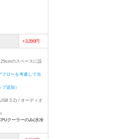
+3,390円
 29cmのスペースに設
アフローを考慮して当
ョップ追加）
1 (USB 3.2) / オーディオ
m
冷CPUクーラーのみ(水冷