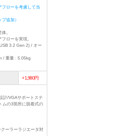
アフローを考慮して当
ョップ追加）
ト筐体。
アフローを実現。
(USB 3.2 Gen 2) / オー
/ 重量 : 5.05kg
+1,980円
計/VGAサポートステ
プ、ボトムの3箇所に脱着式の
の水冷クーラーラジエータ対