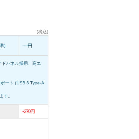
(税込)
標準)
----円
イドパネル採用、高エ
ト (USB 3 Type-A
います。
-270円