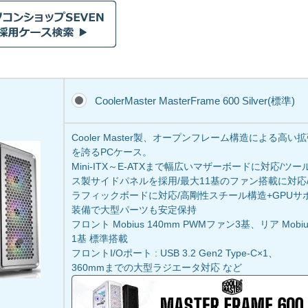
CoolerMaster MasterFrame 600 Silver(標準)
Cooler Master製、オープンフレーム構造による高
を誇るPCケース。
Mini-ITX～E-ATXまで幅広いマザーボードに対応/
ス製サイドパネルを採用/最大11基のファン搭載に対応/
ラフィックボードに対応/高剛性スチール構造+GPU
装備で大型パーツも安定保持
フロント Mobius 140mm PWMファン3基、リア Mobi
1基 標準搭載
フロントI/Oポート : USB 3.2 Gen2 Type-C×1、
360mmまでの大型ラジエータ対応 など