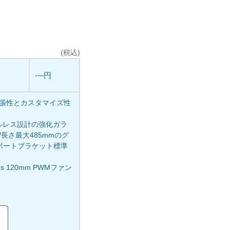
(税込)
----円
い拡張性とカスタマイズ性
ツールレス設計の強化ガラ
長さ最大485mmのグ
サポートブラケット標準
us 120mm PWMファン