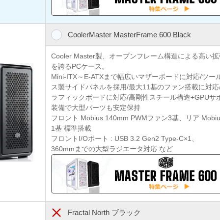
CoolerMaster MasterFrame 600 Black
Cooler Master製、オープンフレーム構造による高
を誇るPCケース。
Mini-ITX～E-ATXまで幅広いマザーボードに対応/
ス製サイドパネルを採用/最大11基のファン搭載に対応/
ラフィックボードに対応/高剛性スチール構造+GPU
装備で大型パーツも安定保持
フロント Mobius 140mm PWMファン3基、リア Mobi
1基 標準搭載
フロントI/Oポート : USB 3.2 Gen2 Type-C×1、
360mmまでの大型ラジエータ対応 など
Fractal North ブラック