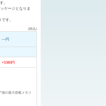
ます。
パッケージとなりま
スです。
(税込)
----円
+9,980円
ェア側の最大搭載メモリ