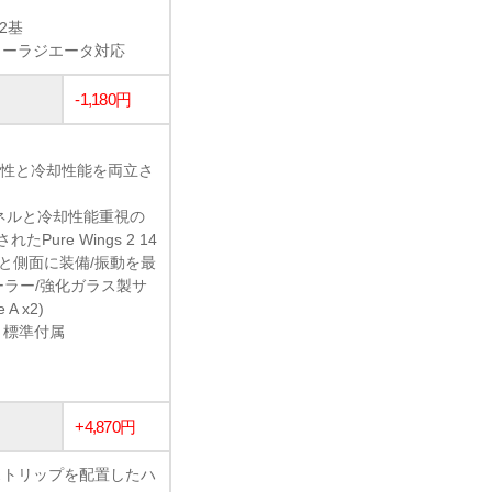
2基
ラーラジエータ対応
-1,180円
静音性と冷却性能を両立さ
ネルと冷却性能重視の
re Wings 2 14
面と側面に装備/振動を最
ーラー/強化ガラス製サ
A x2)
1) 標準付属
+4,870円
ストリップを配置したハ