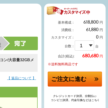
基本構成：
円
消費税：
円
カスタマイズ：
円
台数：
台
円
合計(税込):
ソコン/大容量32GBメ
※送料無料商品です
ご注文
に進む
【 返品について 】