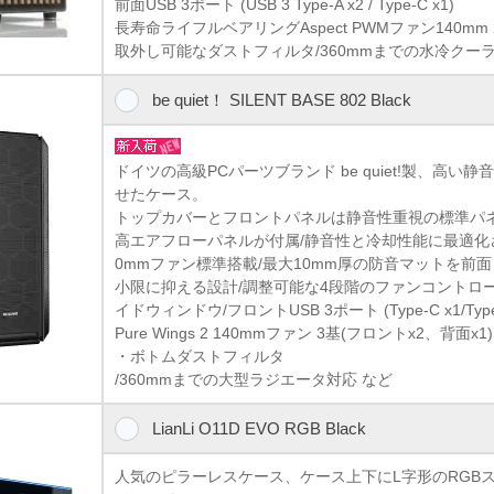
前面USB 3ポート (USB 3 Type-A x2 / Type-C x1)
長寿命ライフルベアリングAspect PWMファン140mm 
取外し可能なダストフィルタ/360mmまでの水冷クー
be quiet！ SILENT BASE 802 Black
ドイツの高級PCパーツブランド be quiet!製、高い
せたケース。
トップカバーとフロントパネルは静音性重視の標準パ
高エアフローパネルが付属/静音性と冷却性能に最適化されたPu
0mmファン標準搭載/最大10mm厚の防音マットを前
小限に抑える設計/調整可能な4段階のファンコントロ
イドウィンドウ/フロントUSB 3ポート (Type-C x1/Type 
Pure Wings 2 140mmファン 3基(フロントx2、背面x
・ボトムダストフィルタ
/360mmまでの大型ラジエータ対応 など
LianLi O11D EVO RGB Black
人気のピラーレスケース、ケース上下にL字形のRGB