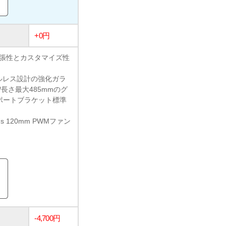
+0円
い拡張性とカスタマイズ性
ツールレス設計の強化ガラ
長さ最大485mmのグ
サポートブラケット標準
us 120mm PWMファン
-4,700円