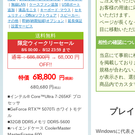
ご注文をいただ
｜
無線LAN
｜
ケースファン追加
｜
USBポート
お客様の用途に
追加
｜
液晶モニタ
｜
キーボード･マウス
｜
セキ
いただけます。
ュリティ・Officeソフトウェア
｜
スピーカー･
その他
｜
即納(納期短縮)オプション
｜
延長保証
ページが長くな
｜
設置サービス
目に移動いただ
送料無料
相性の確認につ
限定ウィークリーセール
8/6 00:00 - 8/12 23:59 まで
当店にて事前に
通常：
686,800
円
→
68,000
円
を掲載しており
OFF!!
規格が合わない
618,800
特価
円
が表示され、選
(税抜)
商品内でカスタ
680,680
円
(税込)
■インテル® Core™Ultra 7-265KF プロ
セッサ
■GeForce RTX™ 5070Ti ホワイトモデ
プレイ
ル
■32GB DDR5メモリ DDR5-5600
■ハイエンドケース CoolerMaster
Windowsに代
MasterFrame 600