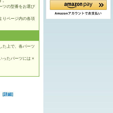
す。
ーツの型番をお選び
よりページ内の各項
した上で、各パーツ
ったパーツには ×
ズ
[詳細]