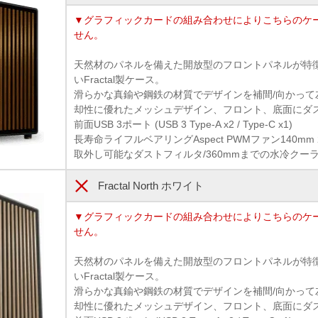
▼グラフィックカードの組み合わせによりこちらのケ
せん。
天然材のパネルを備えた開放型のフロントパネルが特
いFractal製ケース。
滑らかな真鍮や鋼鉄の材質でデザインを補間/向かって
却性に優れたメッシュデザイン、フロント、底面にダ
前面USB 3ポート (USB 3 Type-A x2 / Type-C x1)
長寿命ライフルベアリングAspect PWMファン140mm 
取外し可能なダストフィルタ/360mmまでの水冷クー
Fractal North ホワイト
▼グラフィックカードの組み合わせによりこちらのケ
せん。
天然材のパネルを備えた開放型のフロントパネルが特
いFractal製ケース。
滑らかな真鍮や鋼鉄の材質でデザインを補間/向かって
却性に優れたメッシュデザイン、フロント、底面にダ