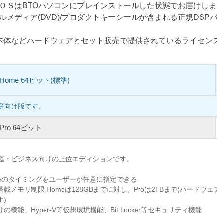
ＯＳはBTOパソコンにプレインストールした状態でお届けし
ルメディア(DVD)/プロダクトキーシールが含まれる正規DSP
C本体などハードウェアとセット販売で提供されているライセン
1 Home 64ビット(標準)
家庭向け版です。
1 Pro 64ビット
、家庭・ビジネス向けの上位エディションです。
pdateのタイミングをユーザーが任意に指定できる
載メモリ制限 Homeは128GBまでに対し、Proは2TBまで(ハードウ
す)
機能、Hyper-V等仮想環境機能、Bit Locker等セキュリティ機能