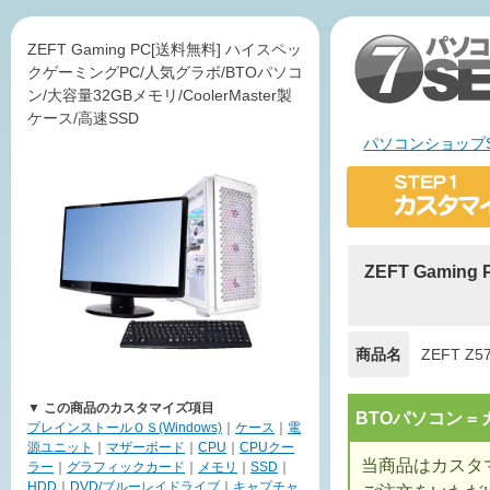
ZEFT Gaming PC[送料無料] ハイスペッ
クゲーミングPC/人気グラボ/BTOパソコ
ン/大容量32GBメモリ/CoolerMaster製
ケース/高速SSD
パソコンショップS
ZEFT Gami
商品名
ZEFT Z5
▼ この商品のカスタマイズ項目
BTOパソコン 
プレインストールＯＳ(Windows)
｜
ケース
｜
電
源ユニット
｜
マザーボード
｜
CPU
｜
CPUクー
当商品はカスタ
ラー
｜
グラフィックカード
｜
メモリ
｜
SSD
｜
HDD
｜
DVD/ブルーレイドライブ
｜
キャプチャ