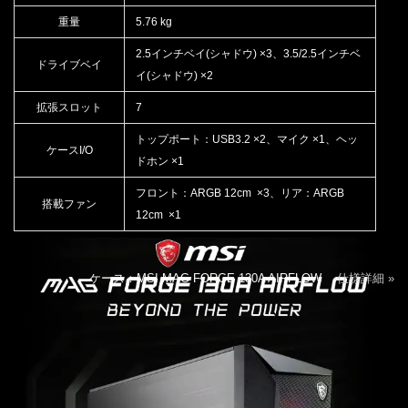
重量
5.76 kg
2.5インチベイ(シャドウ) ×3、3.5/2.5インチベ
ドライブベイ
イ(シャドウ) ×2
拡張スロット
7
トップポート：USB3.2 ×2、マイク ×1、ヘッ
ケースI/O
ドホン ×1
フロント：ARGB 12cm ×3、リア：ARGB
搭載ファン
12cm ×1
ケース：MSI MAG FORGE 130A AIRFLOW
仕様詳細 »