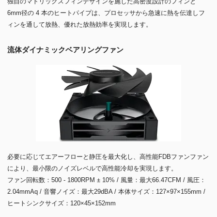
独自のマトリックスフィンデザインを施した高密度設計のフィンと
6mm径の 4 本のヒートパイプは、プロセッサから急速に熱を伝達しフ
ィンを通して放熱、優れた放熱効率を実現します。
流体ダイナミックベアリングファン
必要に応じてエアーフローと静圧を最大化し、高性能FDBファンファン
により、最小限のノイズレベルで高性能冷却を実現します。
ファン回転数：500 - 1800RPM ± 10% / 風量：最大66.47CFM / 風圧：
2.04mmAq / 音響ノイズ：最大29dBA / 本体サイズ：127×97×155mm /
ヒートシンクサイズ：120×45×152mm