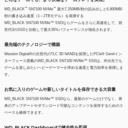
™
™
WD_BLACK
SN7100 NVMe
最大7,250MB/秒の読み出しと6,900MB/
秒の書き込み速度（1～2TBモデル）を発揮する
WD_BLACK SN7100 NVMe™ SSDならゲームをさらに高速化して、前
世代3のSSDと比較して最大35%パフォーマンスが強化されます。
最先端のテクノロジーで構築
Western Digital®の次世代のTLC 3D NANDを採用したPCIe® Gen4イン
ターフェース搭載のWD_BLACK SN7100 NVMe™ SSDは、外出先でも
ゲームを楽しみたいヘビーゲーマーが求める速度と電力効率を発揮しま
す。
お気に入りのゲームや新しいタイトルを保存できる大容量
WD_BLACK SN7100 NVMe™ SSDなら、最新のゲームだけでなく、将
来のアップデートやダウンロード可能なコンテンツを保存するためのス
ペースも確保できます。
WD_BLACK Dashboardで健全性を監視