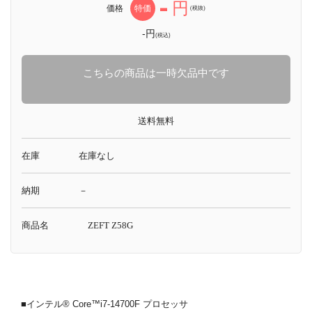
-
円
価格
特価
(税抜)
-円
(税込)
こちらの商品は一時欠品中です
送料無料
在庫
在庫なし
納期
－
商品名
ZEFT Z58G
■インテル® Core™i7-14700F プロセッサ