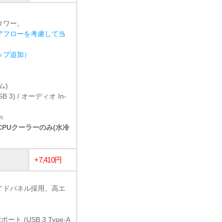
タワー。
アフローを考慮して当
ョップ追加）
ム)
USB 3) / オーディオ In-
m
冷CPUクーラーのみ(水冷
+7,410円
イドパネル採用、高エ
ト (USB 3 Type-A