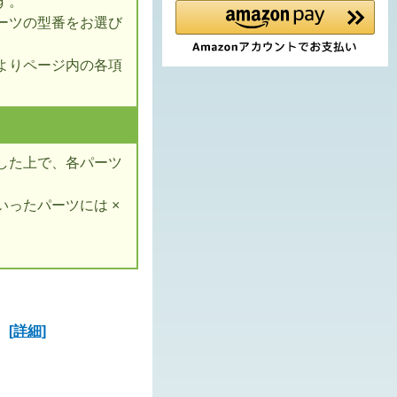
す。
ーツの型番をお選び
よりページ内の各項
した上で、各パーツ
ったパーツには ×
ズ
[詳細]