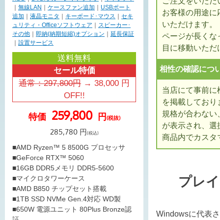
ご注文をいただ
｜
無線LAN
｜
ケースファン追加
｜
USBポート
お客様の用途に
追加
｜
液晶モニタ
｜
キーボード･マウス
｜
セキ
いただけます。
ュリティ・Officeソフトウェア
｜
スピーカー･
その他
｜
即納(納期短縮)オプション
｜
延長保証
ページが長くな
｜
設置サービス
目に移動いただ
送料無料
相性の確認につ
セール特価
通常：
297,800
円
→
38,000
円
当店にて事前に
OFF!!
を掲載しており
259,800
規格が合わない
特価
円
(税抜)
が表示され、選
285,780
円
(税込)
商品内でカスタ
■AMD Ryzen™ 5 8500G プロセッサ
■GeForce RTX™ 5060
■16GB DDR5メモリ DDR5-5600
プレイ
■マイクロタワーケース
■AMD B850 チップセット搭載
■1TB SSD NVMe Gen.4対応 WD製
■650W 電源ユニット 80Plus Bronze認
Windowsに代
証