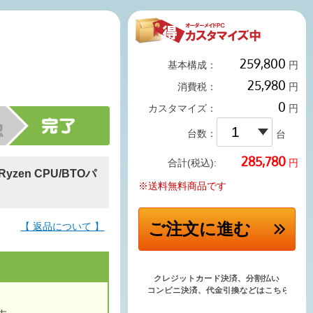
基本構成：
円
消費税：
円
カスタマイズ：
円
台数：
台
円
合計(税込):
yzen CPU/BTOパ
※送料無料商品です
ご注文
に進む
【 返品について 】