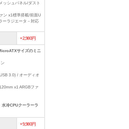
メッシュパネル/ダスト
ファン x1標準搭載/前面U
水冷クーラーラジエータ－対応
+2,980円
icroATXサイズのミニ
イン
1 (USB 3.0) / オーディオ
120mm x1 ARGBファ
、水冷CPUクーラーラ
+9,980円