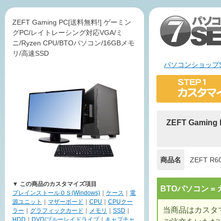
ZEFT Gaming PC[送料無料!] ゲーミン
グPC/レイトレーシング対応VGA/ミ
ニ/Ryzen CPU/BTOパソコン/16GBメモ
リ/高速SSD
パソコンショップS
ZEFT Gami
商品名
ZEFT R6
▼ この商品のカスタマイズ項目
BTOパソコン 
プレインストールＯＳ(Windows)
｜
ケース
｜
電
源ユニット
｜
マザーボード
｜
CPU
｜
CPUクー
当商品はカスタ
ラー
｜
グラフィックカード
｜
メモリ
｜
SSD
｜
HDD
｜
DVD/ブルーレイドライブ
｜
キャプチャ