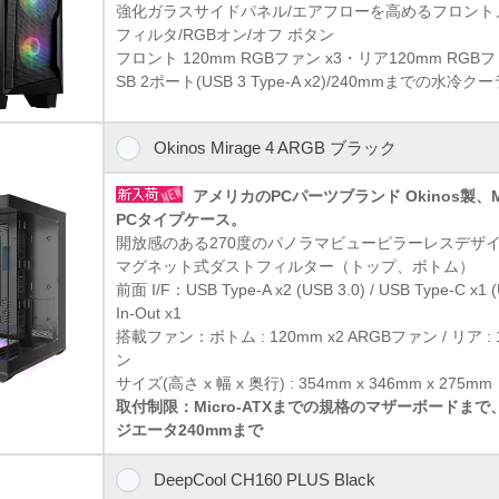
強化ガラスサイドパネル/エアフローを高めるフロント
フィルタ/RGBオン/オフ ボタン
フロント 120mm RGBファン x3・リア120mm RGB
SB 2ポート(USB 3 Type-A x2)/240mmまでの
Okinos Mirage 4 ARGB ブラック
アメリカのPCパーツブランド Okinos製、M
PCタイプケース。
開放感のある270度のパノラマビューピラーレスデザ
マグネット式ダストフィルター（トップ、ボトム）
前面 I/F：USB Type-A x2 (USB 3.0) / USB Type-C x
In-Out x1
搭載ファン：ボトム : 120mm x2 ARGBファン / リア : 
ン
サイズ(高さ x 幅 x 奥行) : 354mm x 346mm x 275mm
取付制限：Micro-ATXまでの規格のマザーボードまで
ジエータ240mmまで
DeepCool CH160 PLUS Black