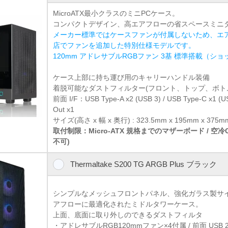
MicroATX最小クラスのミニPCケース。
コンパクトデザイン、高エアフローの省スペースミニ
メーカー標準ではケースファンが付属しないため、エ
店でファンを追加した特別仕様モデルです。
120mm アドレサブルRGBファン 3基 標準搭載（シ
ケース上部に持ち運び用のキャリーハンドル装備
着脱可能なダストフィルター(フロント、トップ、ボト
前面 I/F：USB Type-A x2 (USB 3) / USB Type-C x1 (
Out x1
サイズ(高さ x 幅 x 奥行) : 323.5mm x 195mm x 375m
取付制限：Micro-ATX 規格までのマザーボード / 空
不可)
Thermaltake S200 TG ARGB Plus ブラック
シンプルなメッシュフロントパネル、強化ガラス製サ
アフローに最適化されたミドルタワーケース。
上面、底面に取り外しのできるダストフィルタ
・アドレサブルRGB120mmファン×4付属 / 前面 USB 2ポー