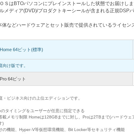
ＯＳはBTOパソコンにプレインストールした状態でお届けし
ルメディア(DVD)/プロダクトキーシールが含まれる正規DSP
C本体などハードウェアとセット販売で提供されているライセン
1 Home 64ビット(標準)
家庭向け版です。
1 Pro 64ビット
、家庭・ビジネス向けの上位エディションです。
pdateのタイミングをユーザーが任意に指定できる
載メモリ制限 Homeは128GBまでに対し、Proは2TBまで(ハードウ
す)
機能、Hyper-V等仮想環境機能、Bit Locker等セキュリティ機能