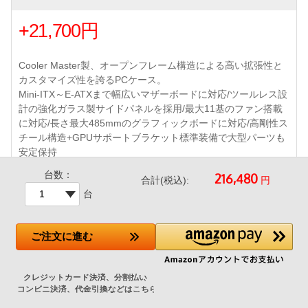
+21,700円
Cooler Master製、オープンフレーム構造による高い拡張性と
カスタマイズ性を誇るPCケース。
Mini-ITX～E-ATXまで幅広いマザーボードに対応/ツールレス設
計の強化ガラス製サイドパネルを採用/最大11基のファン搭載
に対応/長さ最大485mmのグラフィックボードに対応/高剛性ス
チール構造+GPUサポートブラケット標準装備で大型パーツも
安定保持
フロント Mobius 140mm PWMファン3基、リア Mobius 120m
台数：
円
合計(税込):
m PWMファン1基 標準搭載
台
フロントI/Oポート : USB 3.2 Gen2 Type-C×1、
360mmまでの大型ラジエータ対応 など
ご注文
に進む