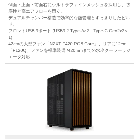
側面・上面・前面右にウルトラファインメッシュを採用し、防
塵性と高エアフローを両立。
デュアルチャンバー構造で効率的な熱管理とすっきりしたビル
ド。
フロントUSB 3ポート (USB3.2 Type-A×2、Type-C Gen2x2×
1)
42cmの大型ファン「NZXT F420 RGB Core」、リアに12cm
「F120Q」ファンを標準装備 /420mmまでの水冷クーラーラジ
エータ対応