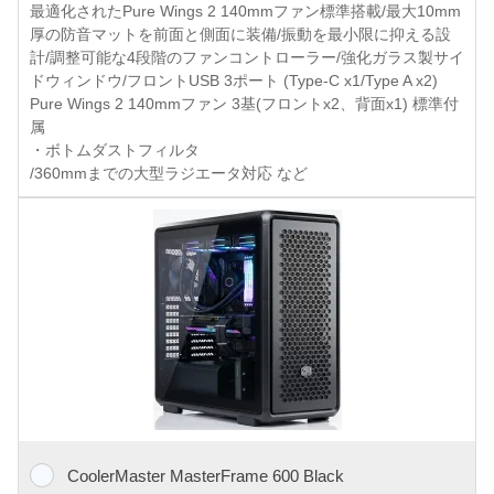
最適化されたPure Wings 2 140mmファン標準搭載/最大10mm
厚の防音マットを前面と側面に装備/振動を最小限に抑える設
計/調整可能な4段階のファンコントローラー/強化ガラス製サイ
ドウィンドウ/フロントUSB 3ポート (Type-C x1/Type A x2)
Pure Wings 2 140mmファン 3基(フロントx2、背面x1) 標準付
属
・ボトムダストフィルタ
/360mmまでの大型ラジエータ対応 など
CoolerMaster MasterFrame 600 Black