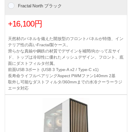
Fractal North ブラック
+16,100円
天然材のパネルを備えた開放型のフロントパネルが特徴、イン
テリア性の高いFractal製ケース。
滑らかな真鍮や鋼鉄の材質でデザインを補間/向かって左サイ
ド、トップは冷却性に優れたメッシュデザイン、フロント、底
面にダストフィルタ付属。
前面USB 3ポート (USB 3 Type-A x2 / Type-C x1)
長寿命ライフルベアリングAspect PWMファン140mm 2基
取外し可能なダストフィルタ/360mmまでの水冷クーラーラジ
エータ対応