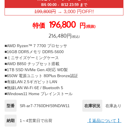
8/6 00:00 - 8/12 23:59 まで
199,800
円
→
3,000
円OFF!!
196,800
特価
円
(税抜)
216,480
円
(税込)
■AMD Ryzen™ 7 7700 プロセッサ
■16GB DDR5メモリ DDR5-5600
■ミニサイズゲーミングケース
■AMD B850 チップセット搭載
■1TB SSD NVMe Gen.4対応 WD製
■650W 電源ユニット 80Plus Bronze認証
■有線LAN 2.5ギガビットLAN
■無線LAN Wi-Fi 6E / Bluetooth 5
■Windows11 Home プレインストール
型番
SR-ar7-7760DH/S9ND/W11
在庫状況
在庫あり
納期
1～4営業日で出荷
【 返品について 】