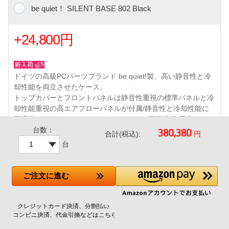
be quiet！ SILENT BASE 802 Black
+24,800円
ドイツの高級PCパーツブランド be quiet!製、高い静音性と冷
却性能を両立させたケース。
トップカバーとフロントパネルは静音性重視の標準パネルと冷
却性能重視の高エアフローパネルが付属/静音性と冷却性能に
最適化されたPure Wings 2 140mmファン標準搭載/最大10mm
台数：
厚の防音マットを前面と側面に装備/振動を最小限に抑える設
円
合計(税込):
計/調整可能な4段階のファンコントローラー/強化ガラス製サイ
台
ドウィンドウ/フロントUSB 3ポート (Type-C x1/Type A x2)
Pure Wings 2 140mmファン 3基(フロントx2、背面x1) 標準付
属
ご注文
に進む
・ボトムダストフィルタ
/360mmまでの大型ラジエータ対応 など