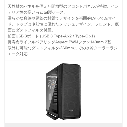
天然材のパネルを備えた開放型のフロントパネルが特徴、イン
テリア性の高いFractal製ケース。
滑らかな真鍮や鋼鉄の材質でデザインを補間/向かって左サイ
ド、トップは冷却性に優れたメッシュデザイン、フロント、底
面にダストフィルタ付属。
前面USB 3ポート (USB 3 Type-A x2 / Type-C x1)
長寿命ライフルベアリングAspect PWMファン140mm 2基
取外し可能なダストフィルタ/360mmまでの水冷クーラーラジ
エータ対応