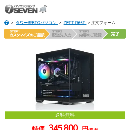
>
タワー型BTOパソコン
>
ZEFT R66F
> 注文フォーム
送料無料
345,800
特価
円
(税抜)