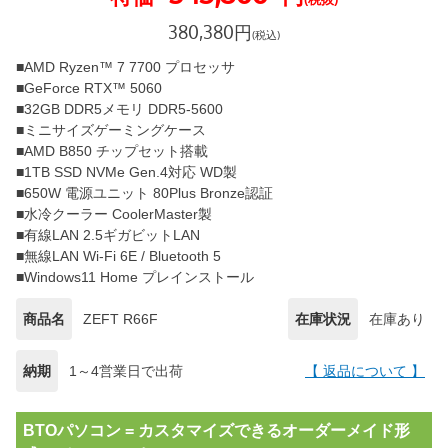
380,380
円
(税込)
■AMD Ryzen™ 7 7700 プロセッサ
■GeForce RTX™ 5060
■32GB DDR5メモリ DDR5-5600
■ミニサイズゲーミングケース
■AMD B850 チップセット搭載
■1TB SSD NVMe Gen.4対応 WD製
■650W 電源ユニット 80Plus Bronze認証
■水冷クーラー CoolerMaster製
■有線LAN 2.5ギガビットLAN
■無線LAN Wi-Fi 6E / Bluetooth 5
■Windows11 Home プレインストール
商品名
ZEFT R66F
在庫状況
在庫あり
納期
1～4営業日で出荷
【 返品について 】
BTOパソコン = カスタマイズできるオーダーメイド形