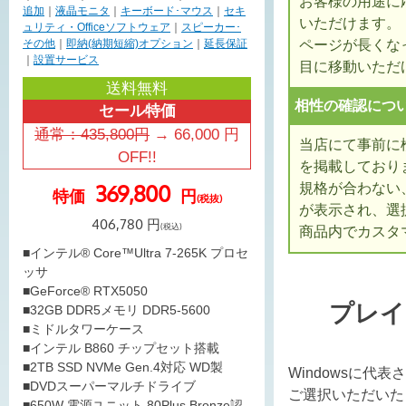
お客様の用途に
追加
｜
液晶モニタ
｜
キーボード･マウス
｜
セキ
いただけます。
ュリティ・Officeソフトウェア
｜
スピーカー･
ページが長くな
その他
｜
即納(納期短縮)オプション
｜
延長保証
｜
設置サービス
目に移動いただ
送料無料
相性の確認につ
セール特価
通常：
435,800
円
→
66,000
円
当店にて事前に
OFF!!
を掲載しており
規格が合わない
369,800
特価
円
(税抜)
が表示され、選
406,780
円
(税込)
商品内でカスタ
■インテル® Core™Ultra 7-265K プロセ
ッサ
■GeForce® RTX5050
プレイ
■32GB DDR5メモリ DDR5-5600
■ミドルタワーケース
■インテル B860 チップセット搭載
■2TB SSD NVMe Gen.4対応 WD製
Windowsに代
■DVDスーパーマルチドライブ
ご選択いただいた
■650W 電源ユニット 80Plus Bronze認