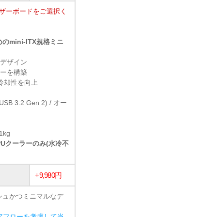
マザーボードをご選択く
ini-ITX規格ミニ
なデザイン
ローを構築
冷却性を向上
(USB 3.2 Gen 2) / オー
1kg
CPUクーラーのみ(水冷不
+9,980円
シュかつミニマルなデ
アフローを考慮して当