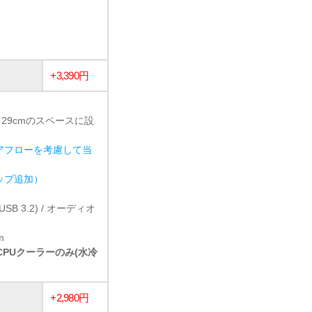
+3,390円
 29cmのスペースに設
アフローを考慮して当
ョップ追加）
1 (USB 3.2) / オーディオ
m
冷CPUクーラーのみ(水冷
+2,980円