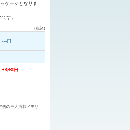
パッケージとなりま
スです。
(税込)
----円
+9,980円
ェア側の最大搭載メモリ