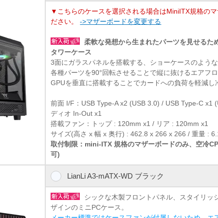
▼こちらのケースを選択される場合はMiniITX規格の
ださい。
->マザーボードを変更する
柔軟な発想から生まれたパーツを見せるためのm
タワーケース
3面にガラスパネルを搭載する、ショーケースのよう
各種パーツを90°回転させることで縦に抜けるエアフ
GPUを垂直に搭載することでカードへの負荷を軽減し
前面 I/F：USB Type-A x2 (USB 3.0) / USB Type-C x1 
ディオ In-Out x1
搭載ファン：トップ : 120mm x1 / リア : 120mm x1
サイズ(高さ x 幅 x 奥行) : 462.8 x 266 x 266 / 重量 : 6.
取付制限：mini-ITX 規格のマザーボードのみ、空冷
可)
LianLi A3-mATX-WD ブラック
シックな木製フロントパネル、スタイリッ
ザインのミニPCケース。
メーカー標準ではケースファンが付属しないため、エ