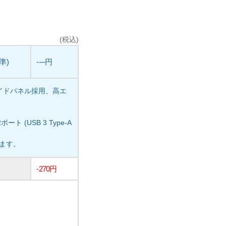
(税込)
標準)
----円
イドパネル採用、高エ
ト (USB 3 Type-A
います。
-270円