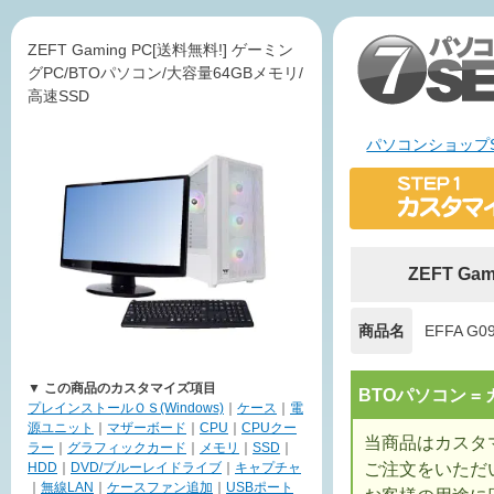
ZEFT Gaming PC[送料無料!] ゲーミン
グPC/BTOパソコン/大容量64GBメモリ/
高速SSD
パソコンショップS
ZEFT G
商品名
EFFA G0
▼ この商品のカスタマイズ項目
BTOパソコン 
プレインストールＯＳ(Windows)
｜
ケース
｜
電
源ユニット
｜
マザーボード
｜
CPU
｜
CPUクー
当商品はカスタ
ラー
｜
グラフィックカード
｜
メモリ
｜
SSD
｜
ご注文をいただ
HDD
｜
DVD/ブルーレイドライブ
｜
キャプチャ
｜
無線LAN
｜
ケースファン追加
｜
USBポート