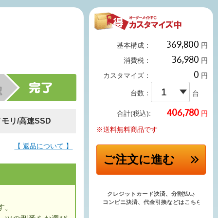
基本構成：
円
消費税：
円
カスタマイズ：
円
台数：
台
円
合計(税込):
メモリ/高速SSD
※送料無料商品です
【 返品について 】
ご注文
に進む
す。