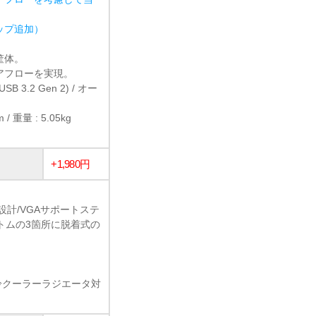
ョップ追加）
ト筐体。
アフローを実現。
(USB 3.2 Gen 2) / オー
/ 重量 : 5.05kg
+1,980円
計/VGAサポートステ
プ、ボトムの3箇所に脱着式の
の水冷クーラーラジエータ対