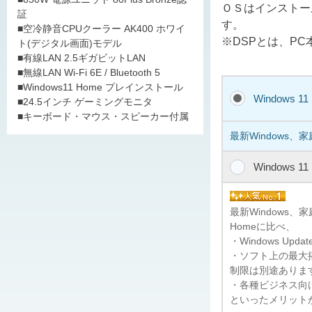
ＯＳはインストー
証
す。
■空冷静音CPUクーラー AK400 ホワイ
※DSPとは、P
ト(デジタル画面)モデル
■有線LAN 2.5ギガビットLAN
■無線LAN Wi-Fi 6E / Bluetooth 5
■Windows11 Home プレインストール
Windows 1
■24.5インチ ゲーミングモニタ
■キーボード・マウス・スピーカー付属
最新Windows、
Windows 1
最新Windows
Homeに比べ、
・Windows U
・ソフト上の最大搭
制限は別途ありま
・各種ビジネス向けの
といったメリット