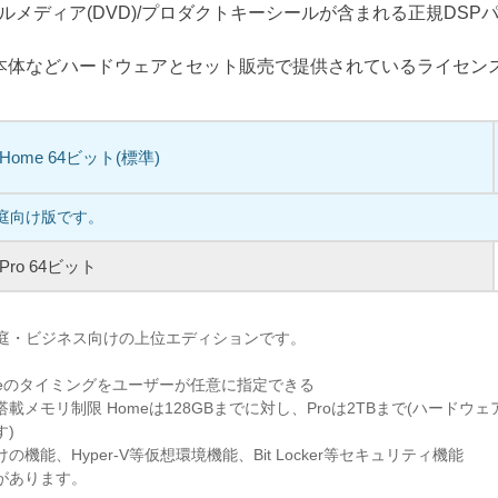
ルメディア(DVD)/プロダクトキーシールが含まれる正規DSP
C本体などハードウェアとセット販売で提供されているライセン
1 Home 64ビット(標準)
家庭向け版です。
1 Pro 64ビット
、家庭・ビジネス向けの上位エディションです。
pdateのタイミングをユーザーが任意に指定できる
載メモリ制限 Homeは128GBまでに対し、Proは2TBまで(ハードウ
す)
機能、Hyper-V等仮想環境機能、Bit Locker等セキュリティ機能
があります。