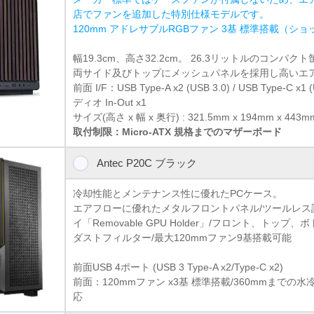
店でファンを追加した特別仕様モデルです。
120mm アドレサブルRGBファン 3基 標準搭載（シ
幅19.3cm、高さ32.2cm。 26.3リットルのコンパク
両サイド及びトップにメッシュパネルを採用し高いエ
前面 I/F：USB Type-A x2 (USB 3.0) / USB Type-C x1 
ディオ In-Out x1
サイズ(高さ x 幅 x 奥行) : 321.5mm x 194mm x 443mm 
取付制限：Micro-ATX 規格までのマザーボード
Antec P20C ブラック
冷却性能とメンテナンス性に優れたPCケース。
エアフローに優れたメタルフロントパネル/ツールレス設
イ「Removable GPU Holder」/フロント、トッ
ダストフィルター/最大120mmファン9基搭載可能
前面USB 4ポート (USB 3 Type-A x2/Type-C x2)
前面：120mmファン x3基 標準搭載/360mmまで
応