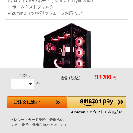
/フロントUSB 3ポート (Type-C x1/Type A x2)
・ボトムダストフィルタ
/420mmまでの大型ラジエータ対応 など
台数：
円
合計(税込):
台
LianLi O11D EVO RGB Black 特別仕様
ご注文
に進む
+41,700円
SEVEN特別仕様モデル