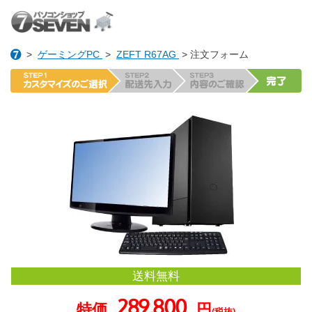
>
ゲーミングPC
>
ZEFT R67AG
> 注文フォーム
送料無料
289,800
特価
円
(税抜)