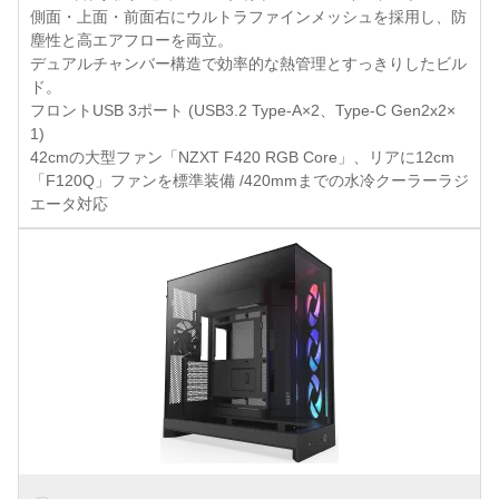
側面・上面・前面右にウルトラファインメッシュを採用し、防
塵性と高エアフローを両立。
デュアルチャンバー構造で効率的な熱管理とすっきりしたビル
ド。
フロントUSB 3ポート (USB3.2 Type-A×2、Type-C Gen2x2×
1)
42cmの大型ファン「NZXT F420 RGB Core」、リアに12cm
「F120Q」ファンを標準装備 /420mmまでの水冷クーラーラジ
エータ対応