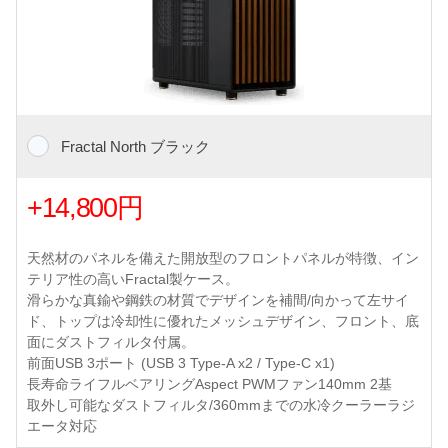
Fractal North ブラック
+14,800円
天然材のパネルを備えた開放型のフロントパネルが特徴、イン
テリア性の高いFractal製ケース。
滑らかな真鍮や鋼鉄の材質でデザインを補間/向かって左サイ
ド、トップは冷却性に優れたメッシュデザイン、フロント、底
面にダストフィルタ付属。
前面USB 3ポート (USB 3 Type-A x2 / Type-C x1)
長寿命ライフルベアリングAspect PWMファン140mm 2基
取外し可能なダストフィルタ/360mmまでの水冷クーラーラジ
エータ対応