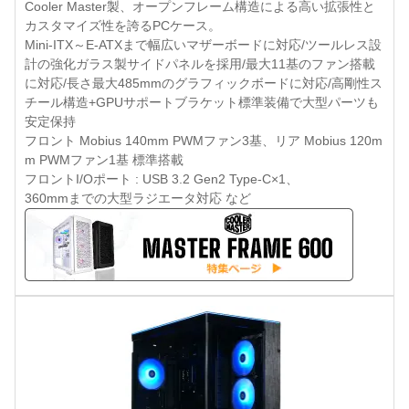
Cooler Master製、オープンフレーム構造による高い拡張性と
カスタマイズ性を誇るPCケース。
Mini-ITX～E-ATXまで幅広いマザーボードに対応/ツールレス設
計の強化ガラス製サイドパネルを採用/最大11基のファン搭載
に対応/長さ最大485mmのグラフィックボードに対応/高剛性ス
チール構造+GPUサポートブラケット標準装備で大型パーツも
安定保持
フロント Mobius 140mm PWMファン3基、リア Mobius 120m
m PWMファン1基 標準搭載
フロントI/Oポート : USB 3.2 Gen2 Type-C×1、
360mmまでの大型ラジエータ対応 など