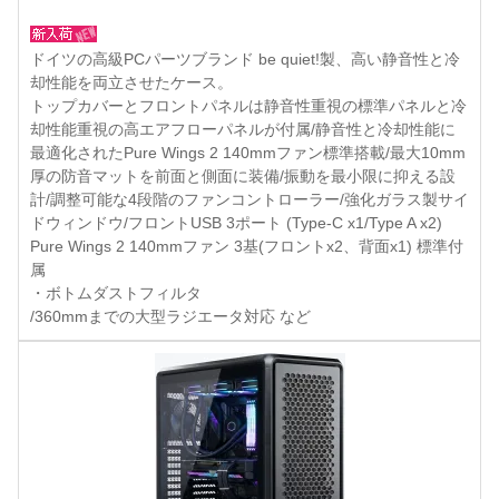
ドイツの高級PCパーツブランド be quiet!製、高い静音性と冷
却性能を両立させたケース。
トップカバーとフロントパネルは静音性重視の標準パネルと冷
却性能重視の高エアフローパネルが付属/静音性と冷却性能に
最適化されたPure Wings 2 140mmファン標準搭載/最大10mm
厚の防音マットを前面と側面に装備/振動を最小限に抑える設
計/調整可能な4段階のファンコントローラー/強化ガラス製サイ
ドウィンドウ/フロントUSB 3ポート (Type-C x1/Type A x2)
Pure Wings 2 140mmファン 3基(フロントx2、背面x1) 標準付
属
・ボトムダストフィルタ
/360mmまでの大型ラジエータ対応 など