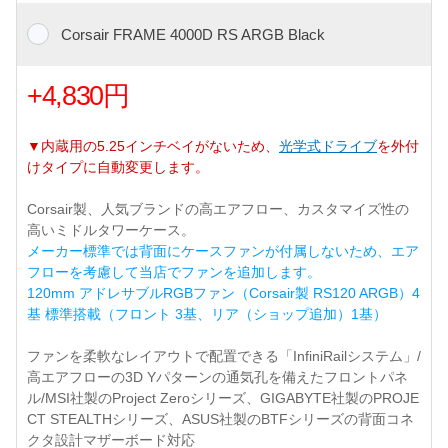
Corsair FRAME 4000D RS ARGB Black
+4,830円
▼内蔵用の5.25インチベイがないため、
光学式ドライブ
を外付
けタイプに自動変更します。
Corsair製、人気ブランドの高エアフロー、カスタマイズ性の
高いミドルタワーケース。
メーカー標準では背面にケースファンが付属しないため、エア
フローを考慮して当店でファンを追加します。
120mm アドレサブルRGBファン（Corsair製 RS120 ARGB）4
基 標準搭載（フロント 3基、リア（ショップ追加）1基）
ファンを柔軟なレイアウトで配置できる「InfiniRailシステム」/
高エアフローの3D Yパターンの通気孔を備えたフロントパネ
ル/MSI社製のProject Zeroシリーズ、GIGABYTE社製のPROJE
CT STEALTHシリーズ、ASUS社製のBTFシリーズの背面コネ
クタ設計マザーボード対応