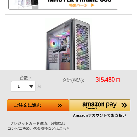
台数：
円
合計(税込):
台
CoolerMaster MasterFrame 600 Silver
ご注文
に進む
+26,600円
▼内蔵用の5.25インチベイがないため、
光学式ドライブ
を外付
けタイプに自動変更します。