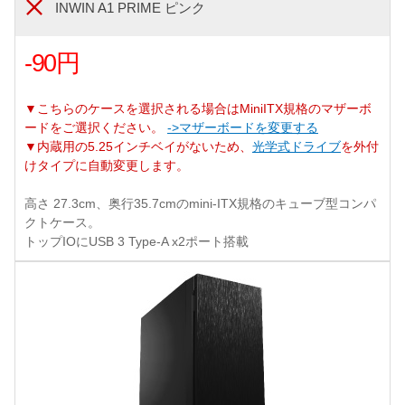
INWIN A1 PRIME ピンク
-90円
▼こちらのケースを選択される場合はMiniITX規格のマザーボ
ードをご選択ください。
->マザーボードを変更する
▼内蔵用の5.25インチベイがないため、
光学式ドライブ
を外付
けタイプに自動変更します。
高さ 27.3cm、奥行35.7cmのmini-ITX規格のキューブ型コンパ
クトケース。
トップIOにUSB 3 Type-A x2ポート搭載