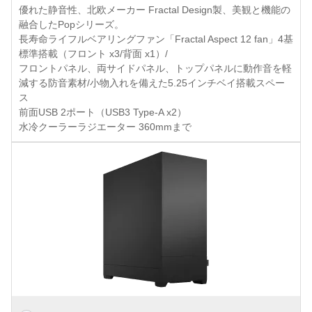
優れた静音性、北欧メーカー Fractal Design製、美観と機能の
融合したPopシリーズ。
長寿命ライフルベアリングファン「Fractal Aspect 12 fan」4基
標準搭載（フロント x3/背面 x1）/
フロントパネル、両サイドパネル、トップパネルに動作音を軽
減する防音素材/小物入れを備えた5.25インチベイ搭載スペー
ス
前面USB 2ポート（USB3 Type-A x2）
水冷クーラーラジエーター 360mmまで