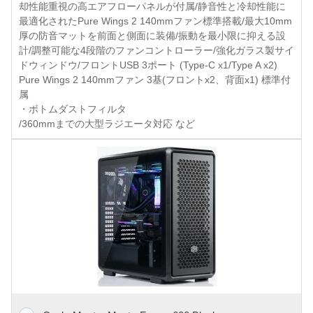
却性能重視の高エアフローパネルが付属/静音性と冷却性能に
最適化されたPure Wings 2 140mmファン標準搭載/最大10mm
厚の防音マットを前面と側面に装備/振動を最小限に抑える設
計/調整可能な4段階のファンコントローラー/強化ガラス製サイ
ドウィンドウ/フロントUSB 3ポート (Type-C x1/Type A x2)
Pure Wings 2 140mmファン 3基(フロントx2、背面x1) 標準付
属
・ボトムダストフィルタ
/360mmまでの大型ラジエータ対応 など