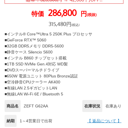
286,800
特価
円
(税抜)
315,480
円
(税込)
■インテル® Core™Ultra 5 250K Plus プロセッサ
■GeForce RTX™ 5060
■32GB DDR5メモリ DDR5-5600
■静音ケース Silencio S600
■インテル B860 チップセット搭載
■1TB SSD NVMe Gen.4対応 WD製
■DVDスーパーマルチドライブ
■650W 電源ユニット 80Plus Bronze認証
■空冷静音CPUクーラー AK400
■有線LAN 2.5ギガビットLAN
■無線LAN Wi-Fi 6E / Bluetooth 5
商品名
ZEFT G62AA
在庫状況
在庫あり
納期
1～4営業日で出荷
【 返品について 】