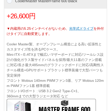
CoolerMaster MasterFrame 600 Black
+26,600円
▼内蔵用の5.25インチベイがないため、
光学式ドライブ
を外付
けタイプに自動変更します。
Cooler Master製、オープンフレーム構造による高い拡張性と
カスタマイズ性を誇るPCケース。
Mini-ITX～E-ATXまで幅広いマザーボードに対応/ツールレス設
計の強化ガラス製サイドパネルを採用/最大11基のファン搭載
に対応/長さ最大485mmのグラフィックボードに対応/高剛性ス
チール構造+GPUサポートブラケット標準装備で大型パーツも
安定保持
フロント Mobius 140mm PWMファン3基、リア Mobius 120m
m PWMファン1基 標準搭載
フロントI/Oポート : USB 3.2 Gen2 Type-C×1、
360mmまでの大型ラジエータ対応 など