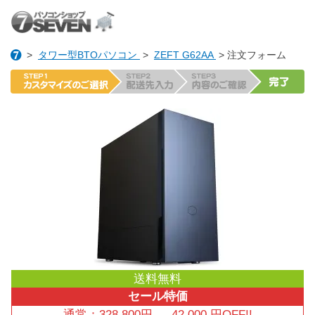
>
タワー型BTOパソコン
>
ZEFT G62AA
> 注文フォーム
送料無料
セール特価
通常：
328,800
円
→
42,000
円OFF!!