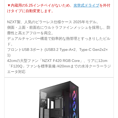
▼内蔵用の5.25インチベイがないため、
光学式ドライブ
を外付
けタイプに自動変更します。
NZXT製、人気のピラーレス仕様ケース 2025年モデル。
側面・上面・前面右にウルトラファインメッシュを採用し、防
塵性と高エアフローを両立。
デュアルチャンバー構造で効率的な熱管理とすっきりしたビル
ド。
フロントUSB 3ポート (USB3.2 Type-A×2、Type-C Gen2x2×
1)
42cmの大型ファン「NZXT F420 RGB Core」、リアに12cm
「F120Q」ファンを標準装備 /420mmまでの水冷クーラーラジ
エータ対応