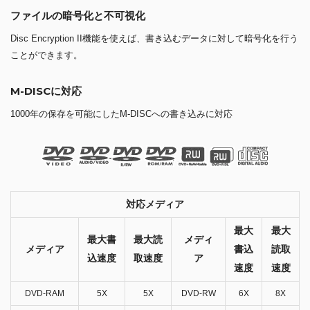
ファイルの暗号化と不可視化
Disc Encryption II機能を使えば、書き込むデータに対して暗号化を行う
ことができます。
M-DISCに対応
1000年の保存を可能にしたM-DISCへの書き込みに対応
対応メディア
最大
最大
最大書
最大読
メディ
メディア
書込
読取
込速度
取速度
ア
速度
速度
DVD-RAM
5X
5X
DVD-RW
6X
8X