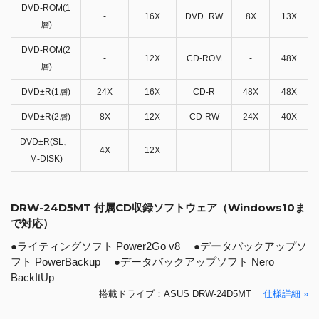
DVD-ROM(1
-
16X
DVD+RW
8X
13X
層)
DVD-ROM(2
-
12X
CD-ROM
-
48X
層)
DVD±R(1層)
24X
16X
CD-R
48X
48X
DVD±R(2層)
8X
12X
CD-RW
24X
40X
DVD±R(SL、
4X
12X
M-DISK)
DRW-24D5MT 付属CD収録ソフトウェア（Windows10ま
で対応）
●ライティングソフト Power2Go v8 ●データバックアップソ
フト PowerBackup ●データバックアップソフト Nero
BackItUp
搭載ドライブ：ASUS DRW-24D5MT
仕様詳細 »