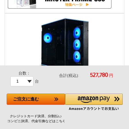
台数：
円
合計(税込):
台
LianLi O11D EVO RGB Black
ご注文
に進む
+27,400円
人気のピラーレスケース、ケース上下にL字形のRGBストリッ
プを配置したハイエンドPCケース。