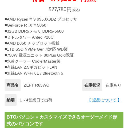
527,780
円
(税込)
■AMD Ryzen™ 9 9950X3D2 プロセッサ
■GeForce RTX™ 5060
■32GB DDR5メモリ DDR5-5600
■ミドルタワー Antec P20C
■AMD B850 チップセット搭載
■1TB SSD NVMe Gen.4対応 WD製
■750W 電源ユニット 80Plus Gold認証
■水冷クーラー CoolerMaster製
■有線LAN 2.5ギガビットLAN
■無線LAN Wi-Fi 6E / Bluetooth 5
商品名
ZEFT R65WO
在庫状況
在庫あり
納期
1～4営業日で出荷
【 返品について 】
BTOパソコン = カスタマイズできるオーダーメイド形
式のパソコンです