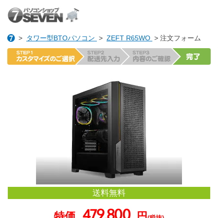
>
タワー型BTOパソコン
>
ZEFT R65WO
> 注文フォーム
送料無料
479,800
特価
円
(税抜)