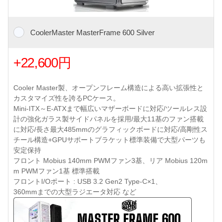
CoolerMaster MasterFrame 600 Silver
+22,600円
Cooler Master製、オープンフレーム構造による高い拡張性と
カスタマイズ性を誇るPCケース。
Mini-ITX～E-ATXまで幅広いマザーボードに対応/ツールレス設
計の強化ガラス製サイドパネルを採用/最大11基のファン搭載
に対応/長さ最大485mmのグラフィックボードに対応/高剛性ス
チール構造+GPUサポートブラケット標準装備で大型パーツも
安定保持
フロント Mobius 140mm PWMファン3基、リア Mobius 120m
m PWMファン1基 標準搭載
フロントI/Oポート : USB 3.2 Gen2 Type-C×1、
360mmまでの大型ラジエータ対応 など