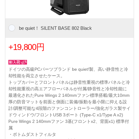
be quiet！ SILENT BASE 802 Black
+19,800円
ドイツの高級PCパーツブランド be quiet!製、高い静音性と冷
却性能を両立させたケース。
トップカバーとフロントパネルは静音性重視の標準パネルと冷
却性能重視の高エアフローパネルが付属/静音性と冷却性能に
最適化されたPure Wings 2 140mmファン標準搭載/最大10mm
厚の防音マットを前面と側面に装備/振動を最小限に抑える設
計/調整可能な4段階のファンコントローラー/強化ガラス製サイ
ドウィンドウ/フロントUSB 3ポート (Type-C x1/Type A x2)
Pure Wings 2 140mmファン 3基(フロントx2、背面x1) 標準付
属
・ボトムダストフィルタ