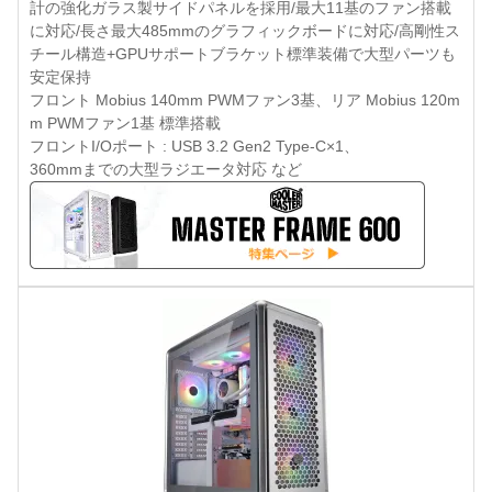
計の強化ガラス製サイドパネルを採用/最大11基のファン搭載
に対応/長さ最大485mmのグラフィックボードに対応/高剛性ス
チール構造+GPUサポートブラケット標準装備で大型パーツも
安定保持
フロント Mobius 140mm PWMファン3基、リア Mobius 120m
m PWMファン1基 標準搭載
フロントI/Oポート : USB 3.2 Gen2 Type-C×1、
360mmまでの大型ラジエータ対応 など