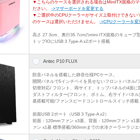
▼こちらのケースを選択される場合はMiniITX規格の
ださい。
->マザーボードを変更する
▼ご選択中のCPUクーラーがサイズ上取付けできない
のケースは選択いただけません。
->CPUクーラーを
高さ 27.3cm、奥行35.7cmのmini-ITX規格のキ
トップIOにUSB 3 Type-A x2ポート搭載
Antec P10 FLUX
防音パネルを搭載した静音仕様PCケース。
開閉パネルで5インチベイを見せないフロントパネル/
切替対応/ フロント、両サイド、トップパネルの4面に
ダストフィルター(フロント、ボトム、右サイドパネル)/
基搭載可能/ファンスピードコントロールスイッチ搭載
前面USB 2ポート（USB 3 Type-A x2）
前面：120mmファン x3基、背面：120mmファン x1基
ァン x1基 標準搭載/360mmまでの水冷クーラーラジ