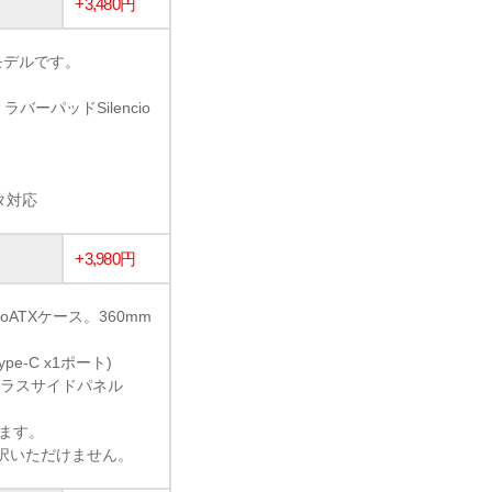
+3,480円
新モデルです。
ーパッドSilencio
タ対応
+3,980円
ATXケース。360mm
ype-C x1ポート)
ガラスサイドパネル
います。
選択いただけません。