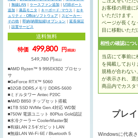
ご注文をいただ
｜
無線LAN
｜
ケースファン追加
｜
USBポート
お客様の用途に
追加
｜
液晶モニタ
｜
キーボード･マウス
｜
セキ
いただけます。
ュリティ・Officeソフトウェア
｜
スピーカー･
その他
｜
即納(納期短縮)オプション
｜
延長保証
ページが長くな
｜
設置サービス
目に移動いただ
送料無料
相性の確認につ
499,800
特価
円
(税抜)
当店にて事前に
549,780
円
(税込)
を掲載しており
■AMD Ryzen™ 9 9950X3D2 プロセッ
規格が合わない
サ
が表示され、選
■GeForce RTX™ 5060
商品内でカスタ
■32GB DDR5メモリ DDR5-5600
■ミドルタワー Antec P20C
■AMD B850 チップセット搭載
■1TB SSD NVMe Gen.4対応 WD製
プレイ
■750W 電源ユニット 80Plus Gold認証
■水冷クーラー CoolerMaster製
■有線LAN 2.5ギガビットLAN
■無線LAN Wi-Fi 6E / Bluetooth 5
Windowsに代