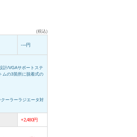
(税込)
----円
計/VGAサポートステ
プ、ボトムの3箇所に脱着式の
の水冷クーラーラジエータ対
+2,480円