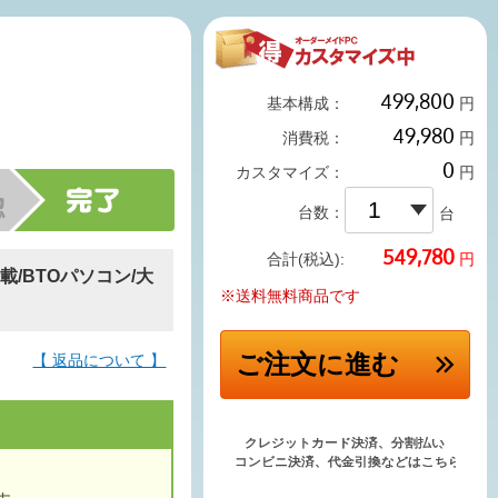
基本構成：
円
消費税：
円
カスタマイズ：
円
台数：
台
円
合計(税込):
搭載/BTOパソコン/大
※送料無料商品です
ご注文
に進む
【 返品について 】