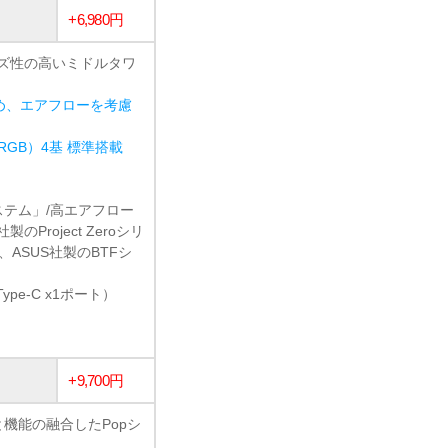
+6,980円
イズ性の高いミドルタワ
め、エアフローを考慮
 ARGB）4基 標準搭載
システム」/高エアフロー
Project Zeroシリ
ズ、ASUS社製のBTFシ
Type-C x1ポート）
+9,700円
観と機能の融合したPopシ