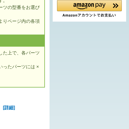
す。
ーツの型番をお選び
よりページ内の各項
した上で、各パーツ
ったパーツには ×
ズ
[詳細]