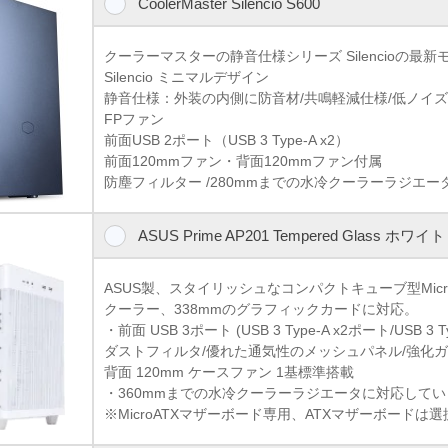
CoolerMaster Silencio S600
クーラーマスターの静音仕様シリーズ Silencioの最
Silencio ミニマルデザイン
静音仕様：外装の内側に防音材/共鳴軽減仕様/低ノイズ ラバ
FPファン
前面USB 2ポート（USB 3 Type-A x2）
前面120mmファン・背面120mmファン付属
防塵フィルター /280mmまでの水冷クーラーラジエー
ASUS Prime AP201 Tempered Glass ホワイト
ASUS製、スタイリッシュなコンパクトキューブ型Micro
クーラー、338mmのグラフィックカードに対応。
・前面 USB 3ポート (USB 3 Type-A x2ポート/USB 3 T
ダストフィルタ/優れた通気性のメッシュパネル/強化
背面 120mm ケースファン 1基標準搭載
・360mmまでの水冷クーラーラジエータに対応して
※MicroATXマザーボード専用、ATXマザーボードは