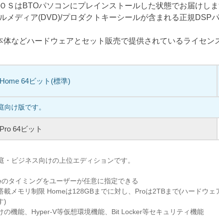
ＯＳはBTOパソコンにプレインストールした状態でお届けし
ルメディア(DVD)/プロダクトキーシールが含まれる正規DSP
C本体などハードウェアとセット販売で提供されているライセン
1 Home 64ビット(標準)
家庭向け版です。
1 Pro 64ビット
、家庭・ビジネス向けの上位エディションです。
pdateのタイミングをユーザーが任意に指定できる
載メモリ制限 Homeは128GBまでに対し、Proは2TBまで(ハードウ
す)
機能、Hyper-V等仮想環境機能、Bit Locker等セキュリティ機能