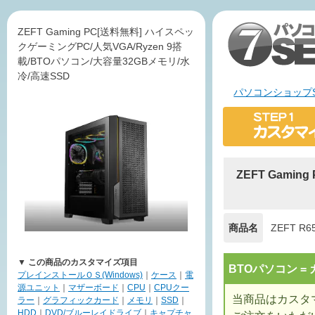
ZEFT Gaming PC[送料無料] ハイスペッ
クゲーミングPC/人気VGA/Ryzen 9搭
載/BTOパソコン/大容量32GBメモリ/水
冷/高速SSD
パソコンショップS
ZEFT Gami
商品名
ZEFT R
▼ この商品のカスタマイズ項目
BTOパソコン 
プレインストールＯＳ(Windows)
｜
ケース
｜
電
源ユニット
｜
マザーボード
｜
CPU
｜
CPUクー
当商品はカスタ
ラー
｜
グラフィックカード
｜
メモリ
｜
SSD
｜
HDD
｜
DVD/ブルーレイドライブ
｜
キャプチャ