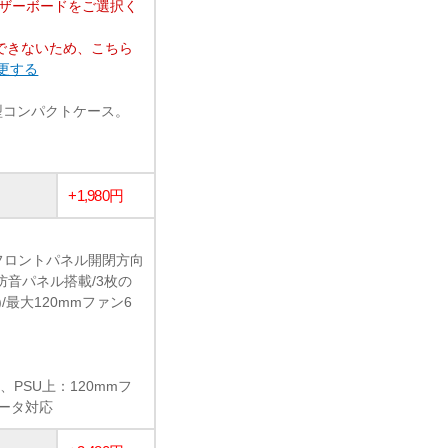
マザーボードをご選択く
できないため、こちら
変更する
ューブ型コンパクトケース。
+1,980円
フロントパネル開閉方向
防音パネル搭載/3枚の
最大120mmファン6
、PSU上：120mmフ
エータ対応