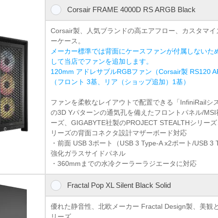
Corsair FRAME 4000D RS ARGB Black
Corsair製、人気ブランドの高エアフロー、カスタマ
ーケース。
メーカー標準では背面にケースファンが付属しないた
して当店でファンを追加します。
120mm アドレサブルRGBファン（Corsair製 RS120
（フロント 3基、リア（ショップ追加）1基）
ファンを柔軟なレイアウトで配置できる「InfiniRail
の3D Yパターンの通気孔を備えたフロントパネル/MSI社製の
ーズ、GIGABYTE社製のPROJECT STEALTHシリー
リーズの背面コネクタ設計マザーボード対応
・前面 USB 3ポート（USB 3 Type-A x2ポート/USB 3 
強化ガラスサイドパネル
・360mmまでの水冷クーラーラジエータに対応
Fractal Pop XL Silent Black Solid
優れた静音性、北欧メーカー Fractal Design製、美
リーズ。