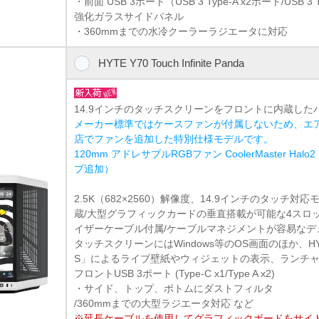
・前面 USB 3ポート（USB 3 Type-A x2ポート/USB 3 
強化ガラスサイドパネル
・360mmまでの水冷クーラーラジエータに対応
HYTE Y70 Touch Infinite Panda
14.9インチのタッチスクリーンをフロントに内蔵した
メーカー標準ではケースファンが付属しないため、エ
店でファンを追加した特別仕様モデルです。
120mm アドレサブルRGBファン CoolerMaster Hal
プ追加）
2.5K（682×2560）解像度、14.9インチのタッチ
蔵/大型グラフィックカードの垂直搭載が可能な4スロ
イザーケーブル付属/ケーブルマネジメントが容易なデ
タッチスクリーンにはWindows等のOS画面のほか、H
S」によるライブ壁紙やウィジェットの表示、ランチ
フロントUSB 3ポート (Type-C x1/Type A x2)
・サイド、トップ、ボトムにダストフィルタ
/360mmまでの大型ラジエータ対応 など
※延長ケーブルを使用してグラフィックボードをサイ