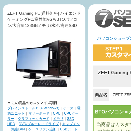
ZEFT Gaming PC[送料無料] ハイエンド
ゲーミングPC/高性能VGA/BTOパソコ
ン/大容量128GBメモリ/水冷/高速SSD
パソコンショップS
ZEFT Gami
商品名
ZEFT Z5
▼ この商品のカスタマイズ項目
プレインストールＯＳ(Windows)
｜
ケース
｜
電
BTOパソコン 
源ユニット
｜
マザーボード
｜
CPU
｜
CPUクー
ラー
｜
グラフィックカード
｜
メモリ
｜
SSD
｜
当商品はカスタ
HDD
｜
DVD/ブルーレイドライブ
｜
キャプチャ
｜
無線LAN
｜
ケースファン追加
｜
USBポート