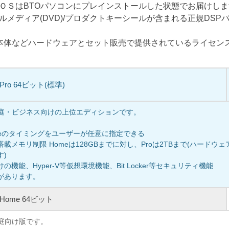
ＯＳはBTOパソコンにプレインストールした状態でお届けし
ルメディア(DVD)/プロダクトキーシールが含まれる正規DSP
C本体などハードウェアとセット販売で提供されているライセン
1 Pro 64ビット(標準)
、家庭・ビジネス向けの上位エディションです。
pdateのタイミングをユーザーが任意に指定できる
載メモリ制限 Homeは128GBまでに対し、Proは2TBまで(ハードウ
す)
機能、Hyper-V等仮想環境機能、Bit Locker等セキュリティ機能
があります。
1 Home 64ビット
家庭向け版です。