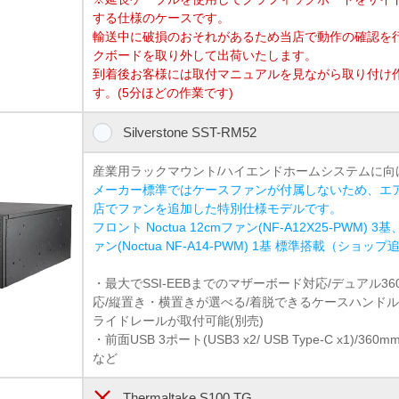
する仕様のケースです。
輸送中に破損のおそれがあるため当店で動作の確認を
クボードを取り外して出荷いたします。
到着後お客様には取付マニュアルを見ながら取り付け
す。(5分ほどの作業です)
Silverstone SST-RM52
産業用ラックマウント/ハイエンドホームシステムに向
メーカー標準ではケースファンが付属しないため、エ
店でファンを追加した特別仕様モデルです。
フロント Noctua 12cmファン(NF-A12X25-PWM) 3基、
ァン(Noctua NF-A14-PWM) 1基 標準搭載（ショップ
・最大でSSI-EEBまでのマザーボード対応/デュアル3
応/縦置き・横置きが選べる/着脱できるケースハンドル
ライドレールが取付可能(別売)
・前面USB 3ポート(USB3 x2/ USB Type-C x1)/
など
Thermaltake S100 TG