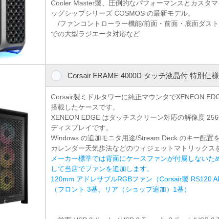
Cooler Master製、圧倒的なパフォーマンスとカス
ッグシップシリーズ COSMOS の最新モデル。
/ファンコントローラー機能/前面・前面・底面ダストフ
での大型ラジエータ対応など
Corsair FRAME 4000D タッチ液晶付 特別仕様
Corsair製ミドルタワーに純正マウンタでXENEON EDGE
搭載したケースです。
XENEON EDGE はタッチスクリーン対応の解像度 2560x
ディスプレイです。
Windows の追加モニタ用途/Stream Deck のキー
カレンダー天気歩法などのウィジェットマトリックス
メーカー標準では背面にケースファンが付属しないた
して当店でファンを追加します。
120mm アドレサブルRGBファン（Corsair製 RS120
（フロント 3基、リア（ショップ追加）1基）