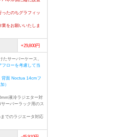
行ったのちグラフィッ
作業をお願いいたしま
+29,800円
けたサーバーケース。
アフローを考慮して当
背面 Noctua 14cmフ
追加）
60mm液冷ラジエター対
/サーバーラック用のス
360mmまでのラジエータ対応
-45,910円