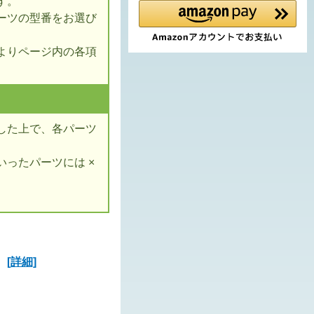
す。
ーツの型番をお選び
よりページ内の各項
した上で、各パーツ
ったパーツには ×
ズ
[詳細]