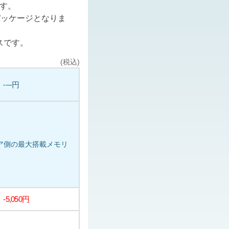
ます。
パッケージとなりま
スです。
(税込)
----円
ェア側の最大搭載メモリ
-5,050円