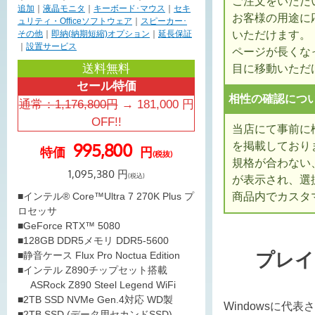
ご注文をいただ
追加
｜
液晶モニタ
｜
キーボード･マウス
｜
セキ
お客様の用途に
ュリティ・Officeソフトウェア
｜
スピーカー･
いただけます。
その他
｜
即納(納期短縮)オプション
｜
延長保証
｜
設置サービス
ページが長くな
送料無料
目に移動いただ
セール特価
相性の確認につ
通常：
1,176,800
円
→
181,000
円
OFF!!
当店にて事前に
を掲載しており
995,800
特価
円
(税抜)
規格が合わない
1,095,380
円
(税込)
が表示され、選
商品内でカスタ
■インテル® Core™Ultra 7 270K Plus プ
ロセッサ
■GeForce RTX™ 5080
■128GB DDR5メモリ DDR5-5600
プレイ
■静音ケース Flux Pro Noctua Edition
■インテル Z890チップセット搭載
ASRock Z890 Steel Legend WiFi
■2TB SSD NVMe Gen.4対応 WD製
Windowsに代
■2TB SSD (データ用セカンドSSD)