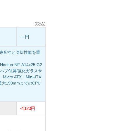
(税込)
----円
た、静音性と冷却性能を重
a NF-A14x25 G2
1ファンハブ付属/強化ガラスサ
o ATX・Mini-ITX
大190mmまでのCPU
-4,120円