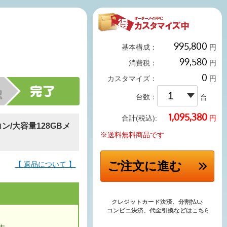
基本構成：
円
消費税：
円
カスタマイズ：
円
台数：
台
円
合計(税込):
コン/大容量128GBメ
※送料無料商品です
ご注文
に進む
【 返品について 】