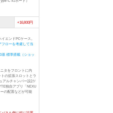
Type-C x1ポート）
+16,800円
ハイエンドPCケース。
アフローを考慮して当
o2 3基 標準搭載（ショッ
対応モニタをフロントに内
ットの拡張スロットとラ
ュアルチャンバー設計/
YTE独自アプリ「NEXU
ャーの配置などが可能
ドパネル側に縦に設置