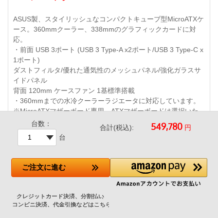
ASUS製、スタイリッシュなコンパクトキューブ型MicroATXケ
ース。360mmクーラー、338mmのグラフィックカードに対
応。
・前面 USB 3ポート (USB 3 Type-A x2ポート/USB 3 Type-C x
1ポート)
ダストフィルタ/優れた通気性のメッシュパネル/強化ガラスサ
イドパネル
背面 120mm ケースファン 1基標準搭載
・360mmまでの水冷クーラーラジエータに対応しています。
※MicroATXマザーボード専用、ATXマザーボードは選択いた
だけません。
台数：
円
合計(税込):
台
ご注文
に進む