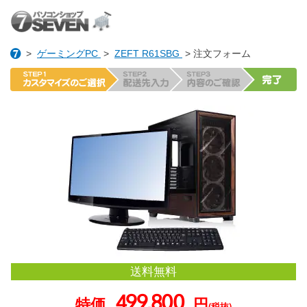
>
ゲーミングPC
>
ZEFT R61SBG
> 注文フォーム
送料無料
499,800
特価
円
(税抜)