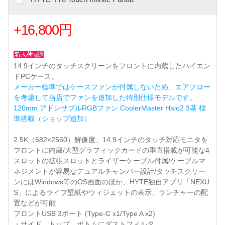
+16,800円
14.9インチのタッチスクリーンをフロントに内蔵したハイエン
ドPCケース。
メーカー標準ではケースファンが付属しないため、エアフロー
を考慮して当店でファンを追加した特別仕様モデルです。
120mm アドレサブルRGBファン CoolerMaster Halo2 3基 標
準搭載（ショップ追加）
2.5K（682×2560）解像度、14.9インチのタッチ対応モニタを
フロントに内蔵/大型グラフィックカードの垂直搭載が可能な4
スロットの拡張スロットとライザーケーブル付属/ケーブルマ
ネジメントが容易なデュアルチャンバー設計/タッチスクリー
ンにはWindows等のOS画面のほか、HYTE独自アプリ「NEXU
S」によるライブ壁紙やウィジェットの表示、ランチャーの配
置などが可能
フロントUSB 3ポート (Type-C x1/Type A x2)
・サイド、トップ、ボトムにダストフィルタ