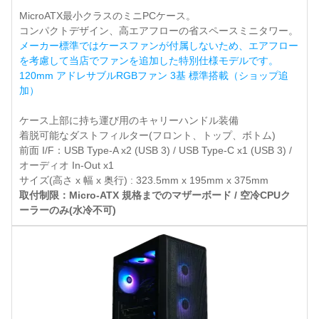
MicroATX最小クラスのミニPCケース。
コンパクトデザイン、高エアフローの省スペースミニタワー。
メーカー標準ではケースファンが付属しないため、エアフロー
を考慮して当店でファンを追加した特別仕様モデルです。
120mm アドレサブルRGBファン 3基 標準搭載（ショップ追
加）
ケース上部に持ち運び用のキャリーハンドル装備
着脱可能なダストフィルター(フロント、トップ、ボトム)
前面 I/F：USB Type-A x2 (USB 3) / USB Type-C x1 (USB 3) /
オーディオ In-Out x1
サイズ(高さ x 幅 x 奥行) : 323.5mm x 195mm x 375mm
取付制限：Micro-ATX 規格までのマザーボード / 空冷CPUク
ーラーのみ(水冷不可)