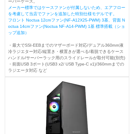
ーバーケース。
メーカー標準ではケースファンが付属しないため、エアフロー
を考慮して当店でファンを追加した特別仕様モデルです。
フロント Noctua 12cmファン(NF-A12X25-PWM) 3基、背面 N
octua 14cmファン(Noctua NF-A14-PWM) 1基 標準搭載（ショ
ップ追加）
・最大でSSI-EEBまでのマザーボード対応/デュアル360mm液
冷ラジエター対応/縦置き・横置きが選べる/着脱できるケース
ハンドル/サーバーラック用のスライドレールが取付可能(別売)
・前面USB 3ポート(USB3 x2/ USB Type-C x1)/360mmまでの
ラジエータ対応 など