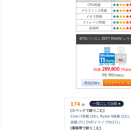
★
★
★
★
★
CPU性能
★
★
★
★
★
グラフィック性能
★
★
★
★
★
メモリ性能
★
★
★
★
★
ストレージ性能
★
★
★
★
★
拡張性
BTOパソコン ZEFT R66AV シ
289,800
特価
円
(税抜
318,780
円(税込)
商品詳細
カスタマイズ・お
174
一覧にして比較
件
[スペックで絞りこむ]
Core i7搭載 (35)
|
Ryzen 9搭載 (22)
|
搭載 (7)
|
DVDドライブ付(17)
|
[価格帯で絞りこむ]