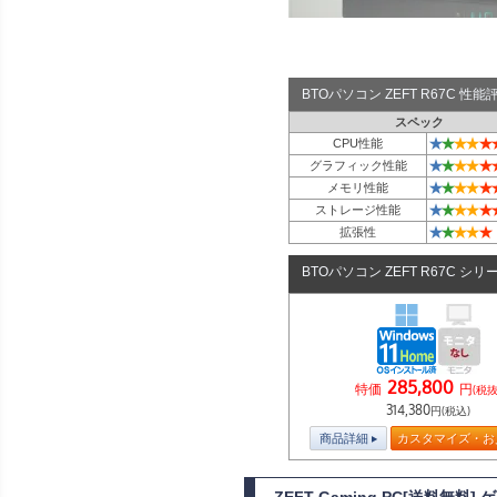
BTOパソコン ZEFT R67C 性
スペック
★
★
★
★
★
CPU性能
★
★
★
★
★
グラフィック性能
★
★
★
★
★
メモリ性能
★
★
★
★
★
ストレージ性能
★
★
★
★
★
拡張性
BTOパソコン ZEFT R67C シリ
285,800
特価
円
(税抜
314,380
円(税込)
商品詳細
カスタマイズ・お
ZEFT Gaming PC[送料無料