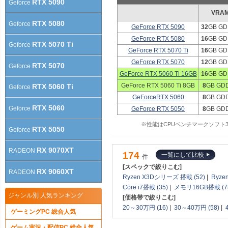
RTX 5090
Geforce
VRA
RTX 5080
Geforce
GeForce RTX 5090
32
GB GD
GeForce RTX 5080
16
GB GD
RTX 5070 Ti
Geforce
GeForce RTX 5070 Ti
16
GB GD
GeForce RTX 5070
12
GB GD
RTX 5070
Geforce
GeForce RTX 5060 Ti 16GB
16
GB GD
GeForce RTX 5060 Ti 8GB
8
GB GD
RTX 5060 Ti
Geforce
GeForceRTX 5060
8
GB GD
RTX 5060
Geforce
GeForce RTX 5050
8
GB GD
※性能はCPUベンチマークソフト3DM
RTX 5050
Geforce
RX 9070XT
RADEON
174
一覧にして比較
件
[スペックで絞りこむ]
RX 9060XT
RADEON
Ryzen X3Dシリーズ 搭載 (52)
|
Ryze
Core i7搭載 (35)
|
メモリ16GB搭載 (7
ジャンル別 人気ランキング
[価格帯で絞りこむ]
20～30万円 (16)
|
30～40万円 (58)
|
ゲーミングPC 総合人気
ゲーム実況・配信PC 総合人気