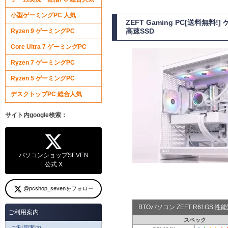
小型ゲーミングPC 人気
ZEFT Gaming PC[送料無料
高速SSD
Ryzen 9 ゲーミングPC
Core Ultra 7 ゲーミングPC
Ryzen 7 ゲーミングPC
Ryzen 5 ゲーミングPC
デスクトップPC 総合人気
サイト内google検索：
パソコンショップSEVEN
公式 X
@pcshop_sevenをフォロー
BTOパソコン ZEFT R61GS 
ご利用案内
スペック
ご利用案内