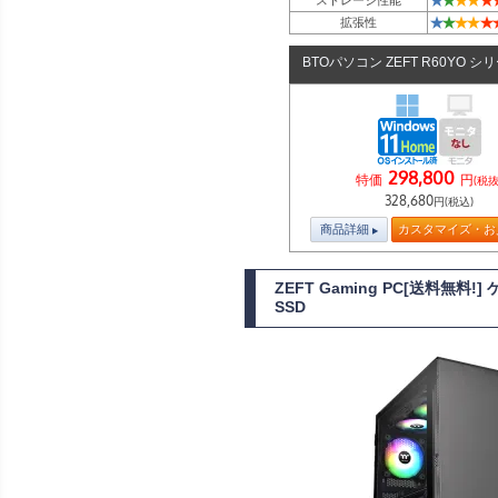
★
★
★
★
★
ストレージ性能
★
★
★
★
★
拡張性
BTOパソコン ZEFT R60YO シ
298,800
特価
円
(税抜
328,680
円(税込)
商品詳細
カスタマイズ・お
ZEFT Gaming PC[送料無料
SSD