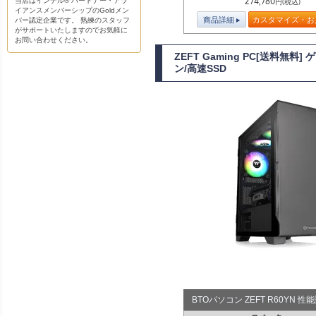
274,780
当店はインテル® パートナー・アラ
円(税込)
イアンスメンバーシップのGoldメン
商品詳細
カスタマイズ・お
バー認定企業です。 熟練のスタッフ
がサポートいたしますのでお気軽に
お問い合わせください。
ZEFT Gaming PC[送料無
ン/高速SSD
BTOパソコン ZEFT R60YN 