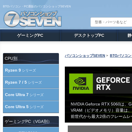
BTOパソコン・PC通販のパソコンショップSEVEN
ゲーミングPC
デスクトップPC
静
パソコンショップSEVEN
>
BTOパソコン
CPU別
Ryzen 9
シリーズ
Ryzen 7 / 5
シリーズ
Core Ultra 7
シリーズ
NVIDIA Geforce RTX 50
Core Ultra 5
シリーズ
VRAM（ビデオメモリ）容量は、
前世代から最大2倍のフレーム
ゲーミングPC（VGA別）