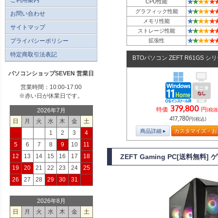
★
★
★
★
★
CPU性能
★
★
★
★
★
グラフィック性能
お問い合わせ
★
★
★
★
★
メモリ性能
サイトマップ
★
★
★
★
★
ストレージ性能
★
★
★
★
★
プライバシーポリシー
拡張性
特定商取引法表記
BTOパソコン ZEFT R61GS シ
パソコンショップSEVEN 営業日
営業時間：10:00-17:00
※赤い日が休業日です。
379,800
特価
円
(税抜
2026年7月
417,780
円(税込)
日
月
火
水
木
金
土
商品詳細
カスタマイズ・お
1
2
3
4
5
6
7
8
9
10
11
12
13
14
15
16
17
18
ZEFT Gaming PC[送料無料
19
20
21
22
23
24
25
26
27
28
29
30
31
2026年8月
日
月
火
水
木
金
土