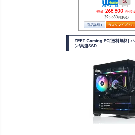
268,800
特価
円
(税抜
295,680
円(税込)
商品詳細
カスタマイズ・お
ZEFT Gaming PC[送料無
ン/高速SSD