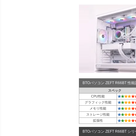
BTOパソコン ZEFT R66BT 
スペック
★
★
★
★
★
CPU性能
★
★
★
★
★
グラフィック性能
★
★
★
★
★
メモリ性能
★
★
★
★
★
ストレージ性能
★
★
★
★
★
拡張性
BTOパソコン ZEFT R66BT シ