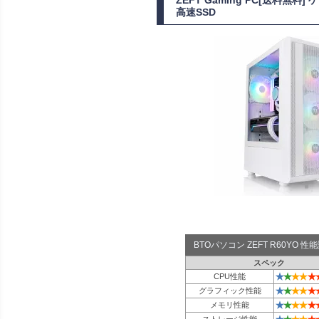
高速SSD
BTOパソコン ZEFT R60YO 
スペック
★
★
★
★
★
CPU性能
★
★
★
★
★
グラフィック性能
★
★
★
★
★
メモリ性能