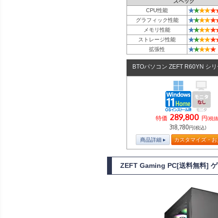
スペック
★
★
★
★
★
CPU性能
★
★
★
★
★
グラフィック性能
★
★
★
★
★
メモリ性能
★
★
★
★
★
ストレージ性能
★
★
★
★
★
拡張性
BTOパソコン ZEFT R60YN シ
289,800
特価
円
(税抜
318,780
円(税込)
商品詳細
カスタマイズ・お
ZEFT Gaming PC[送料無料]