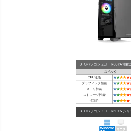
BTOパソコン ZEFT R60YA 
スペック
★
★
★
★
★
CPU性能
★
★
★
★
★
グラフィック性能
★
★
★
★
★
メモリ性能
★
★
★
★
★
ストレージ性能
★
★
★
★
★
拡張性
BTOパソコン ZEFT R60YA シ