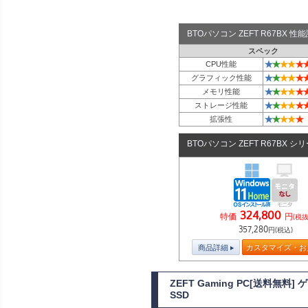
BTOパソコン ZEFT R67BX 
スペック
★
★
★
★
★
CPU性能
★
★
★
★
★
グラフィック性能
★
★
★
★
★
メモリ性能
★
★
★
★
★
ストレージ性能
★
★
★
★
★
拡張性
BTOパソコン ZEFT R67BX シ
324,800
特価
円
(税抜
357,280
円(税込)
商品詳細
カスタマイズ・お
ZEFT Gaming PC[送料無料
SSD