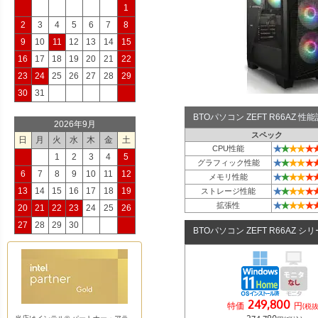
1
2
3
4
5
6
7
8
9
10
11
12
13
14
15
16
17
18
19
20
21
22
23
24
25
26
27
28
29
30
31
BTOパソコン ZEFT R66AZ 
2026年9月
スペック
日
月
火
水
木
金
土
★
★
★
★
★
CPU性能
1
2
3
4
5
★
★
★
★
★
グラフィック性能
6
7
8
9
10
11
12
★
★
★
★
★
メモリ性能
★
★
★
★
★
13
14
15
16
17
18
19
ストレージ性能
★
★
★
★
★
拡張性
20
21
22
23
24
25
26
27
28
29
30
BTOパソコン ZEFT R66AZ シ
249,800
特価
円
(税抜