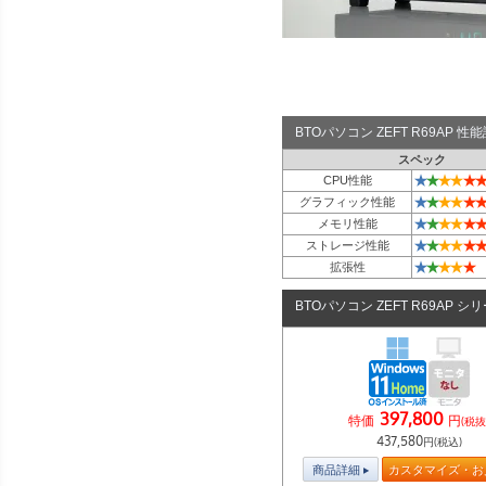
BTOパソコン ZEFT R69AP 
スペック
★
★
★
★
★
★
CPU性能
★
★
★
★
★
★
グラフィック性能
★
★
★
★
★
★
メモリ性能
★
★
★
★
★
★
ストレージ性能
★
★
★
★
★
拡張性
BTOパソコン ZEFT R69AP シ
397,800
特価
円
(税抜
437,580
円(税込)
商品詳細
カスタマイズ・お