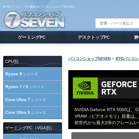
BTOパソコン・PC通販のパソコンショップSEVEN
ゲーミングPC
デスクトップPC
静
パソコンショップSEVEN
>
BTOパソコン
CPU別
Ryzen 9
シリーズ
Ryzen 7 / 5
シリーズ
Core Ultra 7
シリーズ
NVIDIA Geforce RTX 50
Core Ultra 5
シリーズ
VRAM（ビデオメモリ）容量は、
前世代から最大2倍のフレーム
ゲーミングPC（VGA別）