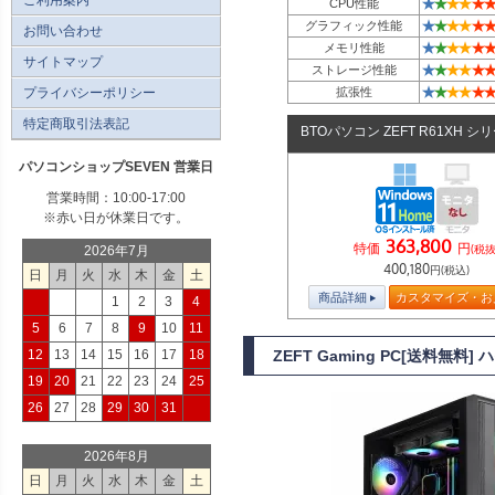
★
★
★
★
★
★
CPU性能
★
★
★
★
★
★
グラフィック性能
お問い合わせ
★
★
★
★
★
★
メモリ性能
サイトマップ
★
★
★
★
★
★
ストレージ性能
★
★
★
★
★
★
プライバシーポリシー
拡張性
特定商取引法表記
BTOパソコン ZEFT R61XH シ
パソコンショップSEVEN 営業日
営業時間：10:00-17:00
※赤い日が休業日です。
363,800
特価
円
(税抜
2026年7月
400,180
円(税込)
日
月
火
水
木
金
土
商品詳細
カスタマイズ・お
1
2
3
4
5
6
7
8
9
10
11
12
13
14
15
16
17
18
ZEFT Gaming PC[送料無料
19
20
21
22
23
24
25
26
27
28
29
30
31
2026年8月
日
月
火
水
木
金
土