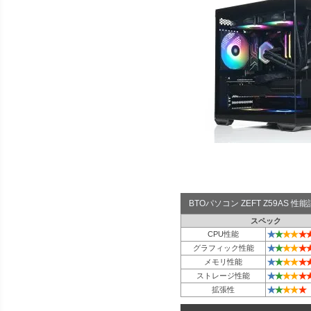
BTOパソコン ZEFT Z59AS 
スペック
★
★
★
★
★
CPU性能
★
★
★
★
★
グラフィック性能
★
★
★
★
★
メモリ性能
★
★
★
★
★
ストレージ性能
★
★
★
★
★
拡張性