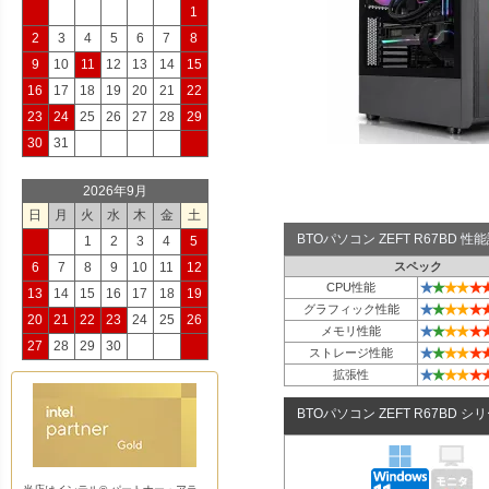
1
2
3
4
5
6
7
8
9
10
11
12
13
14
15
16
17
18
19
20
21
22
23
24
25
26
27
28
29
30
31
2026年9月
日
月
火
水
木
金
土
BTOパソコン ZEFT R67BD 
1
2
3
4
5
6
7
8
9
10
11
12
スペック
★
★
★
★
★
CPU性能
13
14
15
16
17
18
19
★
★
★
★
★
グラフィック性能
20
21
22
23
24
25
26
★
★
★
★
★
メモリ性能
27
28
29
30
★
★
★
★
★
ストレージ性能
★
★
★
★
★
拡張性
BTOパソコン ZEFT R67BD シ