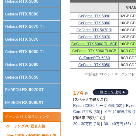
RTX 5090
Geforce
VRA
RTX 5080
Geforce
GeForce RTX 5090
32
GB GD
GeForce RTX 5080
16
GB GD
RTX 5070 Ti
Geforce
GeForce RTX 5070 Ti
16
GB GD
GeForce RTX 5070
12
GB GD
RTX 5070
Geforce
GeForce RTX 5060 Ti 16GB
16
GB GD
GeForce RTX 5060 Ti 8GB
8
GB GD
RTX 5060 Ti
Geforce
GeForceRTX 5060
8
GB GD
RTX 5060
Geforce
GeForce RTX 5050
8
GB GD
※性能はCPUベンチマークソフト3DM
RTX 5050
Geforce
RX 9070XT
RADEON
174
一覧にして比較
件
[スペックで絞りこむ]
RX 9060XT
RADEON
Ryzen X3Dシリーズ 搭載 (52)
|
Ryze
Core i7搭載 (35)
|
メモリ16GB搭載 (7
ジャンル別 人気ランキング
[価格帯で絞りこむ]
20～30万円 (16)
|
30～40万円 (56)
|
ゲーミングPC 総合人気
ゲーム実況・配信PC 総合人気