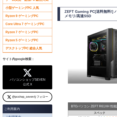
小型ゲーミングPC 人気
ZEFT Gaming PC[送料無料
メモリ/高速SSD
Ryzen 9 ゲーミングPC
Core Ultra 7 ゲーミングPC
Ryzen 7 ゲーミングPC
Ryzen 5 ゲーミングPC
デスクトップPC 総合人気
サイト内google検索：
パソコンショップSEVEN
公式 X
@pcshop_sevenをフォロー
BTOパソコン ZEFT R61XH 
ご利用案内
スペック
ご利用案内