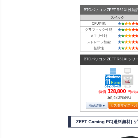
BTOパソコン ZEFT R61XI 
スペック
★
★
★
★
★
★
CPU性能
★
★
★
★
★
★
グラフィック性能
★
★
★
★
★
★
メモリ性能
★
★
★
★
★
★
ストレージ性能
★
★
★
★
★
★
拡張性
BTOパソコン ZEFT R61XI シリ
328,800
特価
円
(税抜
361,680
円(税込)
商品詳細
カスタマイズ・お
ZEFT Gaming PC[送料無