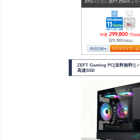
BTOパソコン ZEFT Z59AS シ
299,800
特価
円
(税抜
329,780
円(税込)
商品詳細
カスタマイズ・お
ZEFT Gaming PC[送料無料
高速SSD