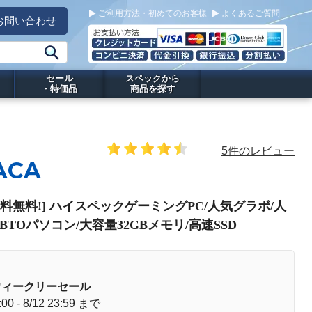
ご利用方法・初めてのお客様
よくあるご質問
お問い合わせ
セール
スペックから
・特価品
商品を探す
5件のレビュー
ACA
PC[送料無料!] ハイスペックゲーミングPC/人気グラボ/人
載/BTOパソコン/大容量32GBメモリ/高速SSD
ウィークリーセール
:00 - 8/12 23:59 まで