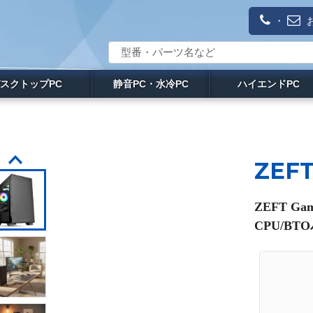
・
スクトップPC
静音PC・水冷PC
ハイエンドPC
ZEFT
ZEFT G
CPU/BT