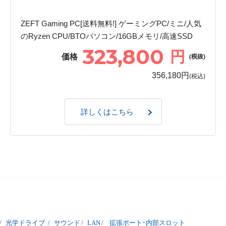
ZEFT Gaming PC[送料無料!] ゲーミングPC/ミニ/人気
のRyzen CPU/BTOパソコン/16GBメモリ/高速SSD
323,800
円
価格
(税抜)
356,180円
(税込)
詳しくはこちら
/
光学ドライブ
/
サウンド
/
LAN
/
拡張ポート･内部スロット