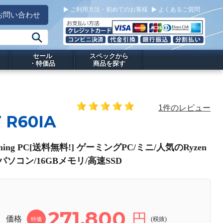
ご利用方法・初めてのお客様
よくあるご質問
お問い合わせ
セール
スペックから
・特価品
商品を探す
1件のレビュー
 R60IA
aming PC[送料無料!] ゲーミングPC/ミニ/人気のRyzen
Oパソコン/16GBメモリ/高速SSD
271,800
円
価格
(税抜)
特価