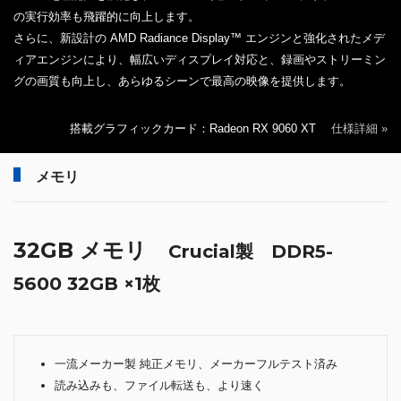
の実行効率も飛躍的に向上します。
さらに、新設計の AMD Radiance Display™ エンジンと強化されたメデ
ィアエンジンにより、幅広いディスプレイ対応と、録画やストリーミン
グの画質も向上し、あらゆるシーンで最高の映像を提供します。
搭載グラフィックカード：Radeon RX 9060 XT
仕様詳細 »
メモリ
32GB メモリ
Crucial製 DDR5-
5600 32GB ×1枚
一流メーカー製 純正メモリ、メーカーフルテスト済み
読み込みも、ファイル転送も、より速く