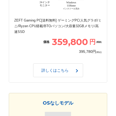
24インチ
Windows
モニター
11Home
インストール済み
ZEFT Gaming PC[送料無料] ゲーミングPC/人気グラボ/ミ
ニ/Ryzen CPU搭載/BTOパソコン/大容量32GBメモリ/高
速SSD
359,800
円
価格
(税抜)
395,780円
(税込)
詳しくはこちら
OSなしモデル