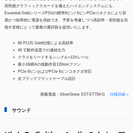
高性能グラフィックスカードを備えたハイエンドシステムにも、
Essential GoldシリーズPSUの標準8ピン/ 6ピンPCIeコネクタにより容
易かつ効率的に電源を供給でき、予算を考慮しつつ高効率・高性能を目
指す皆様にとって最善の選択肢を提供いたします。
80 PLUS Gold仕様による高効率
40 ℃動作温度での連続出力
クラスをリードするシングル+12Vレール
最小18dBAの低動作音120mmファン
PCIe 8ピンおよびPCIe 6ピンコネクタ対応
全ブラックフラットケーブル設計
搭載電源：SilverStone SST-ET750-G
仕様詳細 »
サウンド