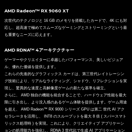
AMD Radeon™ RX 9060 XT
次世代のテクノロジと 16 GB のメモリを搭載したカードで、4K にも対
応し、超高速で極めてスムーズなゲーミングとストリーミングという最
も重要なニーズに応えます。
AMD RDNA™ 4アーキテクチャー
ゲーマーやクリエイターに卓越したパフォーマンス、美しいビジュア
ル、優れた価値を提供します。
これらの先進的なグラフィックス カードは、第三世代レイトレーシン
グ技術により、リアルなライティング、シャドウ、リフレクションを実
現し、驚異的な速度と高解像度ゲームの新たな基準を確立。
さらに、 AMD 独自の機能を統合することで、ハードウェア性能を最大
限に引き出し、より没入感のあるゲーム体験を提供します。ゲーム用途
を超え、 AMD Radeon™ RX 9000 シリーズ GPU は第二 世代 AI アク
セラレータを活用し、 INT8 のスループットを最大 8 倍 ( スパースマト
リックス処理時 ) を実現。これにより、クリエイティブ アプリケーシ
ョンの処理能力を強化し、RDNA 3 世代比で生成 AI アプリケーション