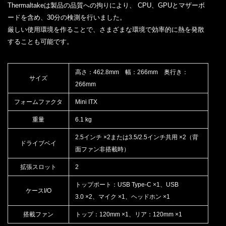
Thermaltakeは製品の品質への拘りにより、 CPU、GPUとマザーボ
ードを含め、30分の検測を行いました。
厳しい使用環境を作ることで、さまざまな環境で効率的に熱を発散
することも可能です。
高さ：462.8mm 幅：266mm 奥行き：
サイズ
266mm
フォームファクタ
Mini ITX
重量
6.1 kg
2.5インチ ×2または3.5/2.5インチ共用 ×2（背
ドライブベイ
面ファン非搭載時）
拡張スロット
2
トップポート：USB Type-C ×1、USB
ケースI/O
3.0 ×2、マイク ×1、ヘッドホン ×1
搭載ファン
トップ：120mm ×1、リア：120mm ×1