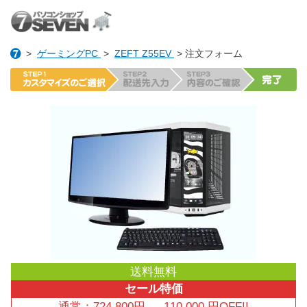
>
ゲーミングPC
>
ZEFT Z55EV
> 注文フォーム
送料無料
セール特価
通常：
724,800
円
→
110,000
円OFF!!