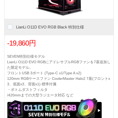
LianLi O11D EVO RGB Black 特別仕様
-19,860円
SEVEN特別仕様モデル
LianLi O11D EVO RGBにアドレサブルRGBファンを7基追加し
た限定モデル。
フロントUSB 3ポート (Type-C x1/Type A x2)
120mm RGBケースファン CoolerMaster Halo2 7基(フロントx
3、底面x3、背面x1) 標準付属
・ボトムダストフィルタ
/420mmまでの大型ラジエータ対応 など