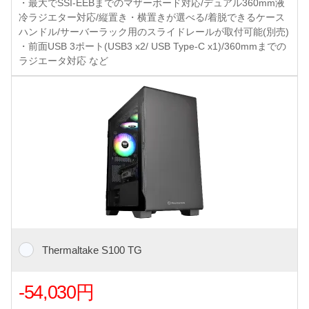
・最大でSSI-EEBまでのマザーボード対応/デュアル360mm液
冷ラジエター対応/縦置き・横置きが選べる/着脱できるケース
ハンドル/サーバーラック用のスライドレールが取付可能(別売)
・前面USB 3ポート(USB3 x2/ USB Type-C x1)/360mmまでの
ラジエータ対応 など
Thermaltake S100 TG
-54,030円