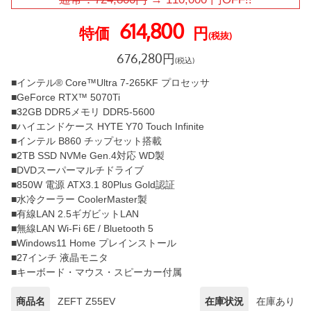
614,800
特価
円
(税抜)
676,280
円
(税込)
■インテル® Core™Ultra 7-265KF プロセッサ
■GeForce RTX™ 5070Ti
■32GB DDR5メモリ DDR5-5600
■ハイエンドケース HYTE Y70 Touch Infinite
■インテル B860 チップセット搭載
■2TB SSD NVMe Gen.4対応 WD製
■DVDスーパーマルチドライブ
■850W 電源 ATX3.1 80Plus Gold認証
■水冷クーラー CoolerMaster製
■有線LAN 2.5ギガビットLAN
■無線LAN Wi-Fi 6E / Bluetooth 5
■Windows11 Home プレインストール
■27インチ 液晶モニタ
■キーボード・マウス・スピーカー付属
商品名
ZEFT Z55EV
在庫状況
在庫あり