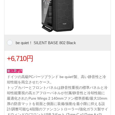
be quiet！ SILENT BASE 802 Black
+6,710円
ドイツの高級PCパーツブランド be quiet!製、高い静音性と冷
却性能を両立させたケース。
トップカバーとフロントパネルは静音性重視の標準パネルと冷
却性能重視の高エアフローパネルが付属/静音性と冷却性能に
最適化されたPure Wings 2 140mmファン標準搭載/最大10mm
厚の防音マットを前面と側面に装備/振動を最小限に抑える設
計/調整可能な4段階のファンコントローラー/強化ガラス製サイ
ドウィンドウ/フロントUSB 3ポート (Type-C x1/Type A x2)