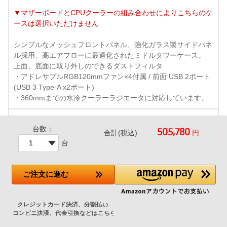
▼マザーボードとCPUクーラーの組み合わせによりこちらのケ
ースは選択いただけません
シンプルなメッシュフロントパネル、強化ガラス製サイドパネ
ル採用、高エアフローに最適化されたミドルタワーケース。
上面、底面に取り外しのできるダストフィルタ
・アドレサブルRGB120mmファン×4付属 / 前面 USB 2ポート
(USB 3 Type-A x2ポート)
・360mmまでの水冷クーラーラジエータに対応しています。
台数：
円
合計(税込):
台
ご注文
に進む