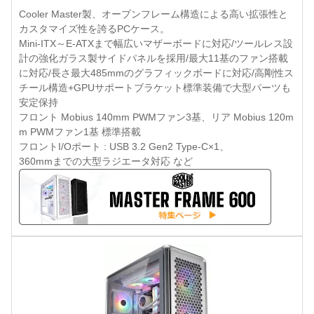
Cooler Master製、オープンフレーム構造による高い拡張性と
カスタマイズ性を誇るPCケース。
Mini-ITX～E-ATXまで幅広いマザーボードに対応/ツールレス設
計の強化ガラス製サイドパネルを採用/最大11基のファン搭載
に対応/長さ最大485mmのグラフィックボードに対応/高剛性ス
チール構造+GPUサポートブラケット標準装備で大型パーツも
安定保持
フロント Mobius 140mm PWMファン3基、リア Mobius 120m
m PWMファン1基 標準搭載
フロントI/Oポート : USB 3.2 Gen2 Type-C×1、
360mmまでの大型ラジエータ対応 など