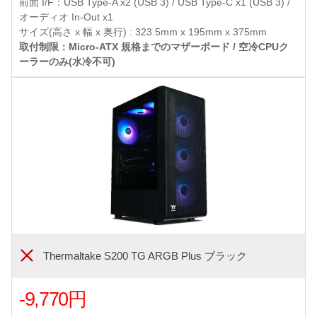
前面 I/F：USB Type-A x2 (USB 3) / USB Type-C x1 (USB 3) /
オーディオ In-Out x1
サイズ(高さ x 幅 x 奥行) : 323.5mm x 195mm x 375mm
取付制限：Micro-ATX 規格までのマザーボード / 空冷CPUク
ーラーのみ(水冷不可)
Thermaltake S200 TG ARGB Plus ブラック
-9,770円