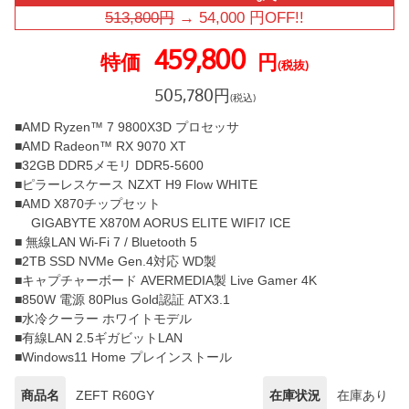
513,800
円
→
54,000
円OFF!!
459,800
特価
円
(税抜)
505,780
円
(税込)
■AMD Ryzen™ 7 9800X3D プロセッサ
■AMD Radeon™ RX 9070 XT
■32GB DDR5メモリ DDR5-5600
■ピラーレスケース NZXT H9 Flow WHITE
■AMD X870チップセット
GIGABYTE X870M AORUS ELITE WIFI7 ICE
■ 無線LAN Wi-Fi 7 / Bluetooth 5
■2TB SSD NVMe Gen.4対応 WD製
■キャプチャーボード AVERMEDIA製 Live Gamer 4K
■850W 電源 80Plus Gold認証 ATX3.1
■水冷クーラー ホワイトモデル
■有線LAN 2.5ギガビットLAN
■Windows11 Home プレインストール
商品名
ZEFT R60GY
在庫状況
在庫あり