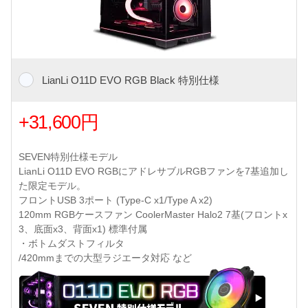
LianLi O11D EVO RGB Black 特別仕様
+31,600円
SEVEN特別仕様モデル
LianLi O11D EVO RGBにアドレサブルRGBファンを7基追加し
た限定モデル。
フロントUSB 3ポート (Type-C x1/Type A x2)
120mm RGBケースファン CoolerMaster Halo2 7基(フロントx
3、底面x3、背面x1) 標準付属
・ボトムダストフィルタ
/420mmまでの大型ラジエータ対応 など