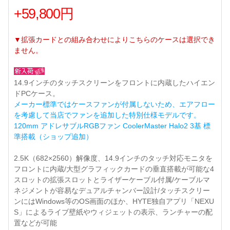
+59,800円
▼拡張カードとの組み合わせによりこちらのケースは選択でき
ません。
14.9インチのタッチスクリーンをフロントに内蔵したハイエン
ドPCケース。
メーカー標準ではケースファンが付属しないため、エアフロー
を考慮して当店でファンを追加した特別仕様モデルです。
120mm アドレサブルRGBファン CoolerMaster Halo2 3基 標
準搭載（ショップ追加）
2.5K（682×2560）解像度、14.9インチのタッチ対応モニタを
フロントに内蔵/大型グラフィックカードの垂直搭載が可能な4
スロットの拡張スロットとライザーケーブル付属/ケーブルマ
ネジメントが容易なデュアルチャンバー設計/タッチスクリー
ンにはWindows等のOS画面のほか、HYTE独自アプリ「NEXU
S」によるライブ壁紙やウィジェットの表示、ランチャーの配
置などが可能