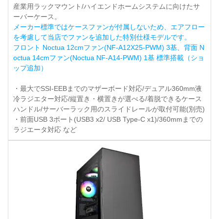
産業用ラックマウント/ハイエンドホームシステムに向けたサ
ーバーケース。
メーカー標準ではケースファンが付属しないため、エアフロー
を考慮して当店でファンを追加した特別仕様モデルです。
フロント Noctua 12cmファン(NF-A12X25-PWM) 3基、背面 N
octua 14cmファン(Noctua NF-A14-PWM) 1基 標準搭載（ショ
ップ追加）
・最大でSSI-EEBまでのマザーボード対応/デュアル360mm液
冷ラジエター対応/縦置き・横置きが選べる/着脱できるケース
ハンドル/サーバーラック用のスライドレールが取付可能(別売)
・前面USB 3ポート(USB3 x2/ USB Type-C x1)/360mmまでの
ラジエータ対応 など