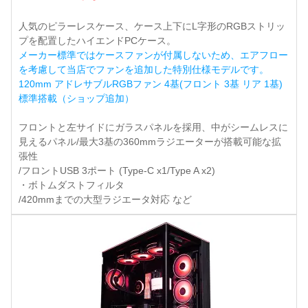
人気のピラーレスケース、ケース上下にL字形のRGBストリッ
プを配置したハイエンドPCケース。
メーカー標準ではケースファンが付属しないため、エアフロー
を考慮して当店でファンを追加した特別仕様モデルです。
120mm アドレサブルRGBファン 4基(フロント 3基 リア 1基)
標準搭載（ショップ追加）
フロントと左サイドにガラスパネルを採用、中がシームレスに
見えるパネル/最大3基の360mmラジエーターが搭載可能な拡
張性
/フロントUSB 3ポート (Type-C x1/Type A x2)
・ボトムダストフィルタ
/420mmまでの大型ラジエータ対応 など