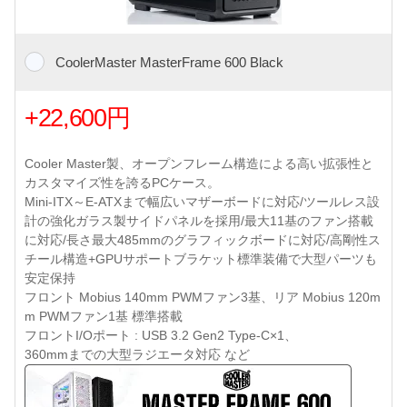
CoolerMaster MasterFrame 600 Black
+22,600円
Cooler Master製、オープンフレーム構造による高い拡張性と
カスタマイズ性を誇るPCケース。
Mini-ITX～E-ATXまで幅広いマザーボードに対応/ツールレス設
計の強化ガラス製サイドパネルを採用/最大11基のファン搭載
に対応/長さ最大485mmのグラフィックボードに対応/高剛性ス
チール構造+GPUサポートブラケット標準装備で大型パーツも
安定保持
フロント Mobius 140mm PWMファン3基、リア Mobius 120m
m PWMファン1基 標準搭載
フロントI/Oポート : USB 3.2 Gen2 Type-C×1、
360mmまでの大型ラジエータ対応 など