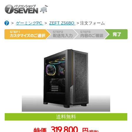
>
ゲーミングPC
>
ZEFT Z56BQ
> 注文フォーム
送料無料
319,800
特価
円
(税抜)