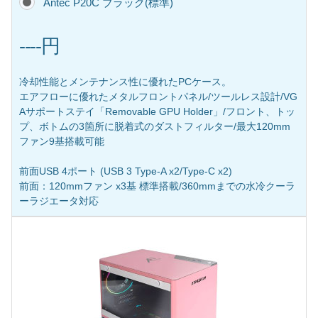
Antec P20C ブラック(標準)
----円
冷却性能とメンテナンス性に優れたPCケース。
エアフローに優れたメタルフロントパネル/ツールレス設計/VG
Aサポートステイ「Removable GPU Holder」/フロント、トッ
プ、ボトムの3箇所に脱着式のダストフィルター/最大120mm
ファン9基搭載可能
前面USB 4ポート (USB 3 Type-A x2/Type-C x2)
前面：120mmファン x3基 標準搭載/360mmまでの水冷クーラ
ーラジエータ対応