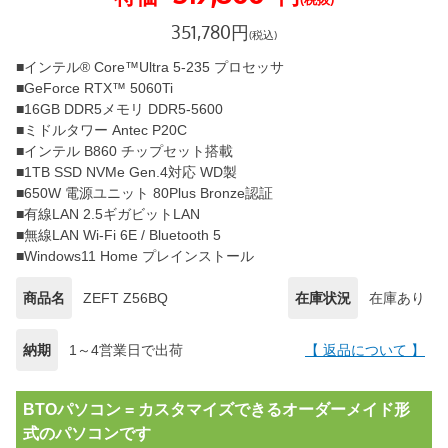
351,780
円
(税込)
■インテル® Core™Ultra 5-235 プロセッサ
■GeForce RTX™ 5060Ti
■16GB DDR5メモリ DDR5-5600
■ミドルタワー Antec P20C
■インテル B860 チップセット搭載
■1TB SSD NVMe Gen.4対応 WD製
■650W 電源ユニット 80Plus Bronze認証
■有線LAN 2.5ギガビットLAN
■無線LAN Wi-Fi 6E / Bluetooth 5
■Windows11 Home プレインストール
商品名
ZEFT Z56BQ
在庫状況
在庫あり
納期
1～4営業日で出荷
【 返品について 】
BTOパソコン = カスタマイズできるオーダーメイド形
式のパソコンです