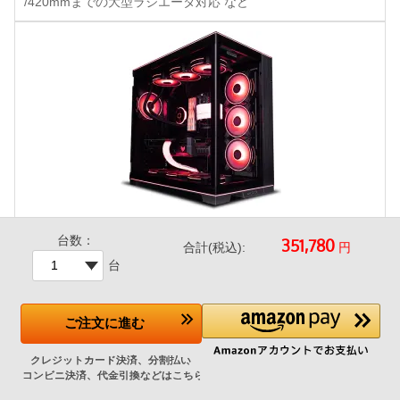
/420mmまでの大型ラジエータ対応 など
台数：
円
LianLi O11D EVO RGB Black 特別仕様
合計(税込):
台
+43,500円
ご注文
に進む
SEVEN特別仕様モデル
LianLi O11D EVO RGBにアドレサブルRGBファンを7基追加し
た限定モデル。