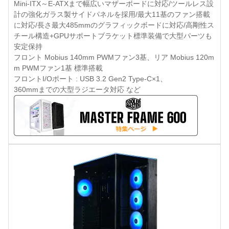
Mini-ITX～E-ATXまで幅広いマザーボードに対応/ツールレス設
計の強化ガラス製サイドパネルを採用/最大11基のファン搭載
に対応/長さ最大485mmのグラフィックボードに対応/高剛性ス
チール構造+GPUサポートブラケット標準装備で大型パーツも
安定保持
フロント Mobius 140mm PWMファン3基、リア Mobius 120m
m PWMファン1基 標準搭載
フロントI/Oポート : USB 3.2 Gen2 Type-C×1、
360mmまでの大型ラジエータ対応 など