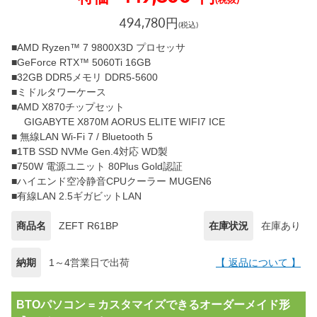
494,780
円
(税込)
■AMD Ryzen™ 7 9800X3D プロセッサ
■GeForce RTX™ 5060Ti 16GB
■32GB DDR5メモリ DDR5-5600
■ミドルタワーケース
■AMD X870チップセット
GIGABYTE X870M AORUS ELITE WIFI7 ICE
■ 無線LAN Wi-Fi 7 / Bluetooth 5
■1TB SSD NVMe Gen.4対応 WD製
■750W 電源ユニット 80Plus Gold認証
■ハイエンド空冷静音CPUクーラー MUGEN6
■有線LAN 2.5ギガビットLAN
商品名
ZEFT R61BP
在庫状況
在庫あり
納期
1～4営業日で出荷
【 返品について 】
BTOパソコン = カスタマイズできるオーダーメイド形