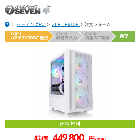
>
ゲーミングPC
>
ZEFT R61BP
> 注文フォーム
送料無料
449,800
特価
円
(税抜)