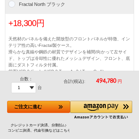
Fractal North ブラック
+18,300円
天然材のパネルを備えた開放型のフロントパネルが特徴、イン
テリア性の高いFractal製ケース。
滑らかな真鍮や鋼鉄の材質でデザインを補間/向かって左サイ
ド、トップは冷却性に優れたメッシュデザイン、フロント、底
面にダストフィルタ付属。
前面USB 3ポート (USB 3 Type-A x2 / Type-C x1)
長寿命ライフルベアリングAspect PWMファン140mm 2基
台数：
円
合計(税込):
取外し可能なダストフィルタ/360mmまでの水冷クーラーラジ
台
エータ対応
ご注文
に進む