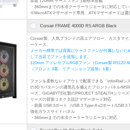
背面 120mm ケースファン 1基標準搭載
・360mmまでの水冷クーラーラジエータに対応して
※MicroATXマザーボード専用、ATXマザーボードは
Corsair FRAME 4000D RS ARGB Black
Corsair製、人気ブランドの高エアフロー、カスタマ
ーケース。
メーカー標準では背面にケースファンが付属しないた
して当店でファンを追加します。
120mm アドレサブルRGBファン（Corsair製 RS120
（フロント 3基、リア（ショップ追加）1基）
ファンを柔軟なレイアウトで配置できる「InfiniRail
の3D Yパターンの通気孔を備えたフロントパネル/MSI社製の
ーズ、GIGABYTE社製のPROJECT STEALTHシリー
リーズの背面コネクタ設計マザーボード対応
・前面 USB 3ポート（USB 3 Type-A x2ポート/USB 3 
強化ガラスサイドパネル
・360mmまでの水冷クーラーラジエータに対応