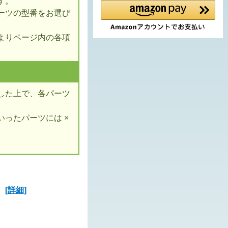
す。
ーツの型番をお選び
よりページ内の各項
した上で、各パーツ
ったパーツには ×
ズ
[詳細]