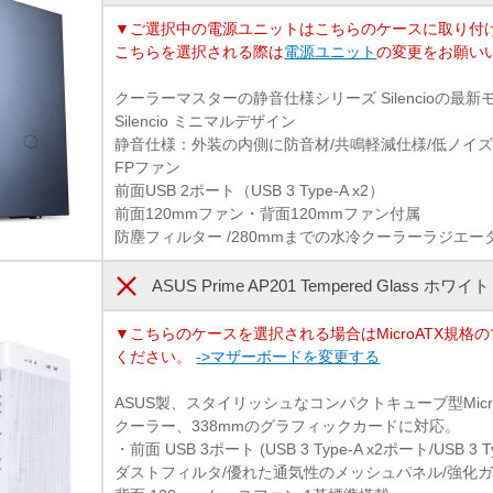
▼ご選択中の電源ユニットはこちらのケースに取り付
こちらを選択される際は
電源ユニット
の変更をお願い
クーラーマスターの静音仕様シリーズ Silencioの最
Silencio ミニマルデザイン
静音仕様：外装の内側に防音材/共鳴軽減仕様/低ノイズ ラバ
FPファン
前面USB 2ポート（USB 3 Type-A x2）
前面120mmファン・背面120mmファン付属
防塵フィルター /280mmまでの水冷クーラーラジエー
ASUS Prime AP201 Tempered Glass ホワイト
▼こちらのケースを選択される場合はMicroATX規格
ください。
->マザーボードを変更する
ASUS製、スタイリッシュなコンパクトキューブ型Micro
クーラー、338mmのグラフィックカードに対応。
・前面 USB 3ポート (USB 3 Type-A x2ポート/USB 3 T
ダストフィルタ/優れた通気性のメッシュパネル/強化