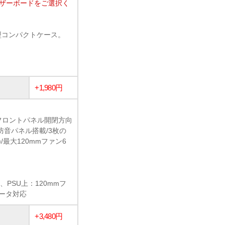
マザーボードをご選択く
ューブ型コンパクトケース。
+1,980円
フロントパネル開閉方向
防音パネル搭載/3枚の
最大120mmファン6
、PSU上：120mmフ
エータ対応
+3,480円