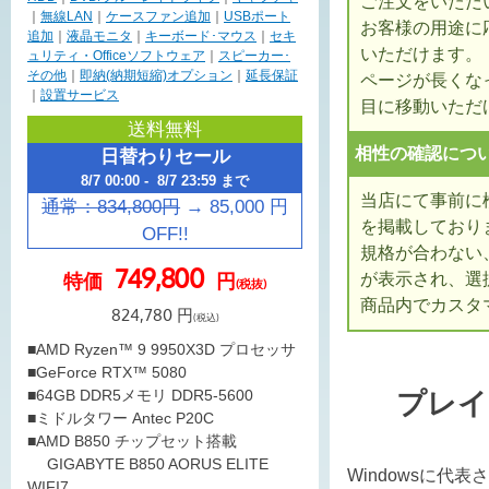
ご注文をいただ
｜
無線LAN
｜
ケースファン追加
｜
USBポート
お客様の用途に
追加
｜
液晶モニタ
｜
キーボード･マウス
｜
セキ
いただけます。
ュリティ・Officeソフトウェア
｜
スピーカー･
その他
｜
即納(納期短縮)オプション
｜
延長保証
ページが長くな
｜
設置サービス
目に移動いただ
送料無料
相性の確認につ
日替わりセール
8/7 00:00 - 8/7 23:59 まで
当店にて事前に
通常：
834,800
円
→
85,000
円
を掲載しており
OFF!!
規格が合わない
749,800
特価
円
が表示され、選
(税抜)
商品内でカスタ
824,780
円
(税込)
■AMD Ryzen™ 9 9950X3D プロセッサ
■GeForce RTX™ 5080
■64GB DDR5メモリ DDR5-5600
プレイ
■ミドルタワー Antec P20C
■AMD B850 チップセット搭載
GIGABYTE B850 AORUS ELITE
Windowsに代
WIFI7