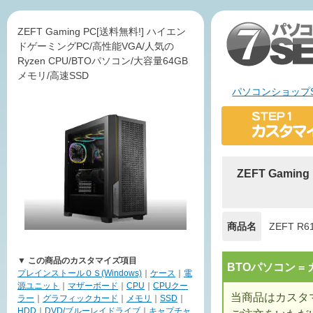
ZEFT Gaming PC[送料無料!] ハイエン
ドゲーミングPC/高性能VGA/人気の
Ryzen CPU/BTOパソコン/大容量64GB
メモリ/高速SSD
パソコンショップS
ZEFT Gami
商品名
ZEFT R6
▼ この商品のカスタマイズ項目
BTOパソコン 
プレインストールＯＳ(Windows)
｜
ケース
｜
電
源ユニット
｜
マザーボード
｜
CPU
｜
CPUクー
当商品はカスタ
ラー
｜
グラフィックカード
｜
メモリ
｜
SSD
｜
HDD
｜
DVD/ブルーレイドライブ
｜
キャプチャ