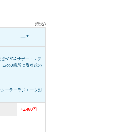
(税込)
----円
計/VGAサポートステ
プ、ボトムの3箇所に脱着式の
の水冷クーラーラジエータ対
+2,480円