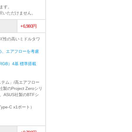
います。
選択いただけません。
+6,980円
イズ性の高いミドルタワ
め、エアフローを考慮
 ARGB）4基 標準搭載
システム」/高エアフロー
Project Zeroシリ
ズ、ASUS社製のBTFシ
Type-C x1ポート）