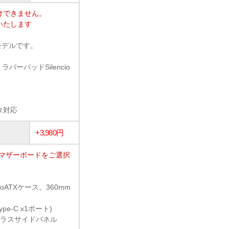
けできません。
いたします
新モデルです。
ーパッドSilencio
タ対応
+3,980円
のマザーボードをご選択
ATXケース。360mm
ype-C x1ポート)
ガラスサイドパネル