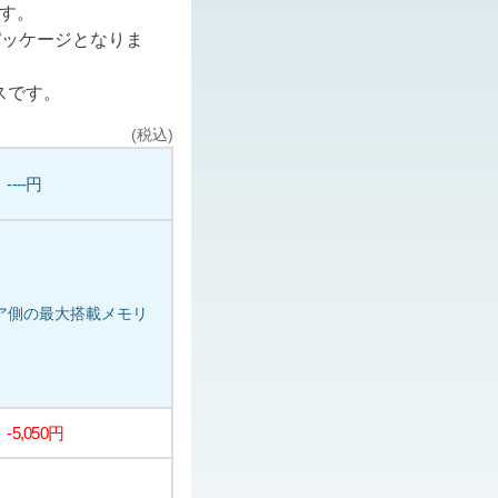
ます。
パッケージとなりま
スです。
(税込)
----円
ェア側の最大搭載メモリ
-5,050円