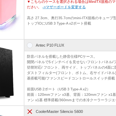
▼こちらのケースを選択される場合はMiniITX規格の
ださい。
->マザーボードを変更する
高さ 27.3cm、奥行35.7cmのmini-ITX規格のキ
トップIOにUSB 3 Type-A x2ポート搭載
Antec P10 FLUX
防音パネルを搭載した静音仕様PCケース。
開閉パネルで5インチベイを見せないフロントパネル/
切替対応/ フロント、両サイド、トップパネルの4面に
ダストフィルター(フロント、ボトム、右サイドパネル)/
基搭載可能/ファンスピードコントロールスイッチ搭載
前面USB 2ポート（USB 3 Type-A x2）
前面：120mmファン x3基、背面：120mmファン x1基
ァン x1基 標準搭載/360mmまでの水冷クーラーラジ
CoolerMaster Silencio S600