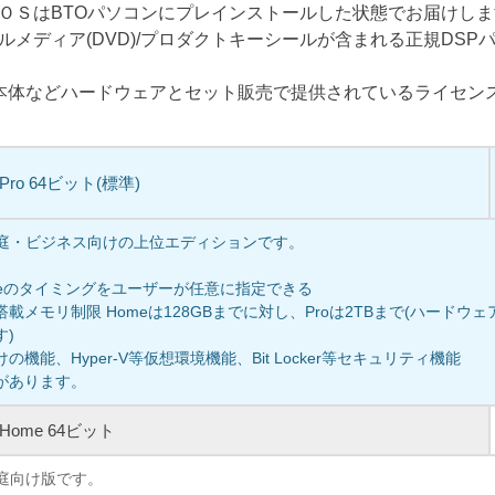
ＯＳはBTOパソコンにプレインストールした状態でお届けし
ルメディア(DVD)/プロダクトキーシールが含まれる正規DSP
C本体などハードウェアとセット販売で提供されているライセン
1 Pro 64ビット(標準)
、家庭・ビジネス向けの上位エディションです。
pdateのタイミングをユーザーが任意に指定できる
載メモリ制限 Homeは128GBまでに対し、Proは2TBまで(ハードウ
す)
機能、Hyper-V等仮想環境機能、Bit Locker等セキュリティ機能
があります。
1 Home 64ビット
家庭向け版です。