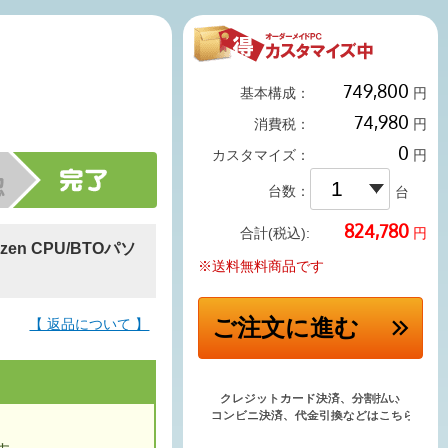
基本構成：
円
消費税：
円
カスタマイズ：
円
台数：
台
円
合計(税込):
en CPU/BTOパソ
※送料無料商品です
ご注文
に進む
【 返品について 】