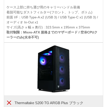
ケース上部に持ち運び用のキャリーハンドル装備
着脱可能なダストフィルター(フロント、トップ、ボトム)
前面 I/F：USB Type-A x2 (USB 3) / USB Type-C x1 (USB 3) /
オーディオ In-Out x1
サイズ(高さ x 幅 x 奥行) : 323.5mm x 195mm x 375mm
取付制限：Micro-ATX 規格までのマザーボード / 空冷CPUク
ーラーのみ(水冷不可)
Thermaltake S200 TG ARGB Plus ブラック