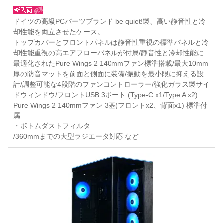
ドイツの高級PCパーツブランド be quiet!製、高い静音性と冷
却性能を両立させたケース。
トップカバーとフロントパネルは静音性重視の標準パネルと冷
却性能重視の高エアフローパネルが付属/静音性と冷却性能に
最適化されたPure Wings 2 140mmファン標準搭載/最大10mm
厚の防音マットを前面と側面に装備/振動を最小限に抑える設
計/調整可能な4段階のファンコントローラー/強化ガラス製サイ
ドウィンドウ/フロントUSB 3ポート (Type-C x1/Type A x2)
Pure Wings 2 140mmファン 3基(フロントx2、背面x1) 標準付
属
・ボトムダストフィルタ
/360mmまでの大型ラジエータ対応 など