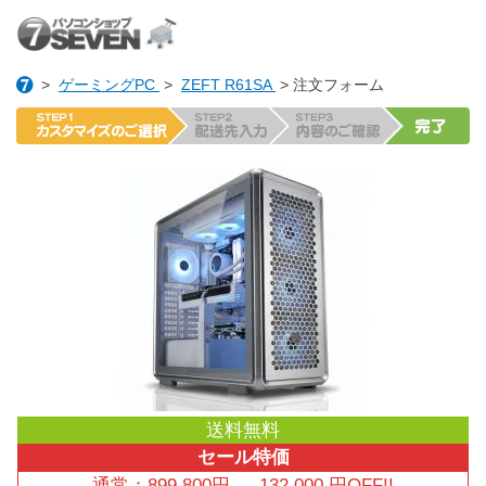
>
ゲーミングPC
>
ZEFT R61SA
> 注文フォーム
送料無料
セール特価
通常：
899,800
円
→
132,000
円OFF!!