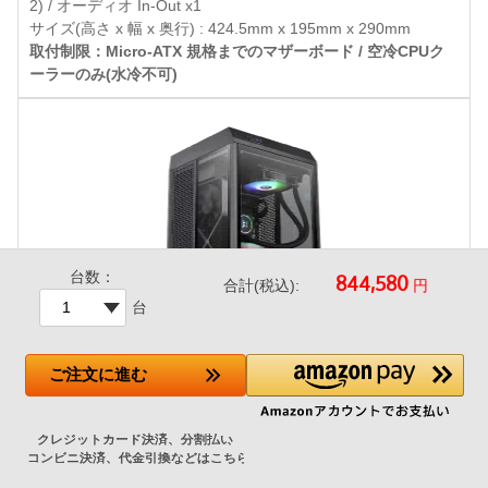
2) / オーディオ In-Out x1
サイズ(高さ x 幅 x 奥行) : 424.5mm x 195mm x 290mm
取付制限：Micro-ATX 規格までのマザーボード / 空冷CPUク
ーラーのみ(水冷不可)
台数：
円
合計(税込):
台
Thermaltake The Tower 100 Black
ご注文
に進む
-13,880円