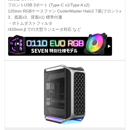
フロントUSB 3ポート (Type-C x1/Type A x2)
120mm RGBケースファン CoolerMaster Halo2 7基(フロントx
3、底面x3、背面x1) 標準付属
・ボトムダストフィルタ
/420mmまでの大型ラジエータ対応 など