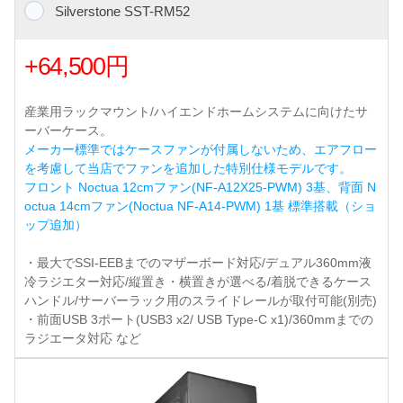
Silverstone SST-RM52
+64,500円
産業用ラックマウント/ハイエンドホームシステムに向けたサ
ーバーケース。
メーカー標準ではケースファンが付属しないため、エアフロー
を考慮して当店でファンを追加した特別仕様モデルです。
フロント Noctua 12cmファン(NF-A12X25-PWM) 3基、背面 N
octua 14cmファン(Noctua NF-A14-PWM) 1基 標準搭載（ショ
ップ追加）
・最大でSSI-EEBまでのマザーボード対応/デュアル360mm液
冷ラジエター対応/縦置き・横置きが選べる/着脱できるケース
ハンドル/サーバーラック用のスライドレールが取付可能(別売)
・前面USB 3ポート(USB3 x2/ USB Type-C x1)/360mmまでの
ラジエータ対応 など