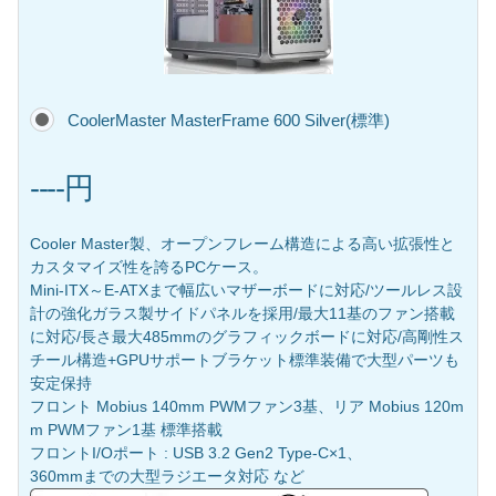
CoolerMaster MasterFrame 600 Silver(標準)
----円
Cooler Master製、オープンフレーム構造による高い拡張性と
カスタマイズ性を誇るPCケース。
Mini-ITX～E-ATXまで幅広いマザーボードに対応/ツールレス設
計の強化ガラス製サイドパネルを採用/最大11基のファン搭載
に対応/長さ最大485mmのグラフィックボードに対応/高剛性ス
チール構造+GPUサポートブラケット標準装備で大型パーツも
安定保持
フロント Mobius 140mm PWMファン3基、リア Mobius 120m
m PWMファン1基 標準搭載
フロントI/Oポート : USB 3.2 Gen2 Type-C×1、
360mmまでの大型ラジエータ対応 など