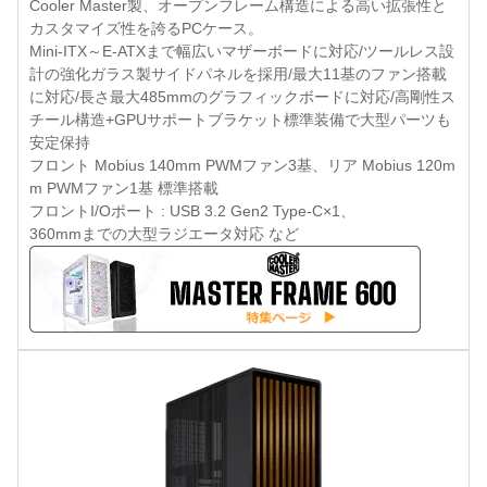
Cooler Master製、オープンフレーム構造による高い拡張性と
カスタマイズ性を誇るPCケース。
Mini-ITX～E-ATXまで幅広いマザーボードに対応/ツールレス設
計の強化ガラス製サイドパネルを採用/最大11基のファン搭載
に対応/長さ最大485mmのグラフィックボードに対応/高剛性ス
チール構造+GPUサポートブラケット標準装備で大型パーツも
安定保持
フロント Mobius 140mm PWMファン3基、リア Mobius 120m
m PWMファン1基 標準搭載
フロントI/Oポート : USB 3.2 Gen2 Type-C×1、
360mmまでの大型ラジエータ対応 など