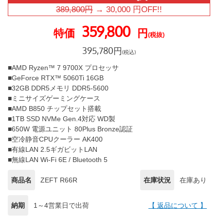
389,800
円
→
30,000
円OFF!!
359,800
特価
円
(税抜)
395,780
円
(税込)
■AMD Ryzen™ 7 9700X プロセッサ
■GeForce RTX™ 5060Ti 16GB
■32GB DDR5メモリ DDR5-5600
■ミニサイズゲーミングケース
■AMD B850 チップセット搭載
■1TB SSD NVMe Gen.4対応 WD製
■650W 電源ユニット 80Plus Bronze認証
■空冷静音CPUクーラー AK400
■有線LAN 2.5ギガビットLAN
■無線LAN Wi-Fi 6E / Bluetooth 5
商品名
ZEFT R66R
在庫状況
在庫あり
納期
1～4営業日で出荷
【 返品について 】