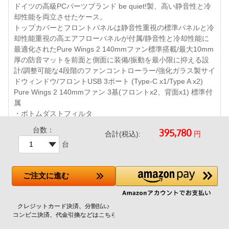
ドイツの高級PCパーツブランド be quiet!製、高い静音性と冷
却性能を両立させたケース。
トップカバーとフロントパネルは静音性重視の標準パネルと冷
却性能重視の高エアフローパネルが付属/静音性と冷却性能に
最適化されたPure Wings 2 140mmファン標準搭載/最大10mm
厚の防音マットを前面と側面に装備/振動を最小限に抑える設
計/調整可能な4段階のファンコントローラー/強化ガラス製サイ
ドウィンドウ/フロントUSB 3ポート (Type-C x1/Type A x2)
Pure Wings 2 140mmファン 3基(フロントx2、背面x1) 標準付
属
・ボトムダストフィルタ
/360mmまでの大型ラジエータ対応 など
台数：
円
合計(税込):
台
ご注文
に進む