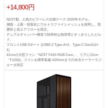
+14,800円
NZXT製、人気のピラーレス仕様ケース 2025年モデル。
側面・上面・前面右にウルトラファインメッシュを採用し、防
塵性と高エアフローを両立。
デュアルチャンバー構造で効率的な熱管理とすっきりしたビル
ド。
フロントUSB 3ポート (USB3.2 Type-A×2、Type-C Gen2x2×
1)
42cmの大型ファン「NZXT F420 RGB Core」、リアに12cm
「F120Q」ファンを標準装備 /420mmまでの水冷クーラーラジ
エータ対応