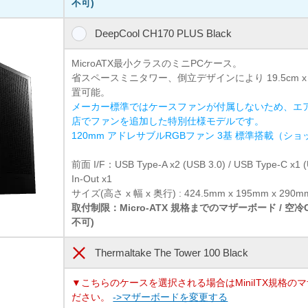
不可)
DeepCool CH170 PLUS Black
MicroATX最小クラスのミニPCケース。
省スペースミニタワー、倒立デザインにより 19.5cm x
置可能。
メーカー標準ではケースファンが付属しないため、エ
店でファンを追加した特別仕様モデルです。
120mm アドレサブルRGBファン 3基 標準搭載（シ
前面 I/F：USB Type-A x2 (USB 3.0) / USB Type-C x
In-Out x1
サイズ(高さ x 幅 x 奥行) : 424.5mm x 195mm x 290m
取付制限：Micro-ATX 規格までのマザーボード / 空
不可)
Thermaltake The Tower 100 Black
▼こちらのケースを選択される場合はMiniITX規格の
ださい。
->マザーボードを変更する