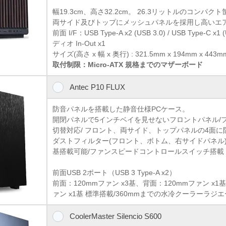
幅19.3cm、高さ32.2cm。 26.3リットルのコンパク
両サイド及びトップにメッシュパネルを採用し高いエ
前面 I/F：USB Type-A x2 (USB 3.0) / USB Type-C x1 
ディオ In-Out x1
サイズ(高さ x 幅 x 奥行) : 321.5mm x 194mm x 443mm 
取付制限：Micro-ATX 規格までのマザーボード
Antec P10 FLUX
防音パネルを搭載した静音仕様PCケース。
開閉パネルで5インチベイを見せないフロントパネル/
切替対応/ フロント、両サイド、トップパネルの4面に
ダストフィルター(フロント、ボトム、右サイドパネル)/
基搭載可能/ファンスピードコントロールスイッチ搭載
前面USB 2ポート（USB 3 Type-A x2）
前面：120mmファン x3基、背面：120mmファン x1基
ァン x1基 標準搭載/360mmまでの水冷クーラーラジ
CoolerMaster Silencio S600