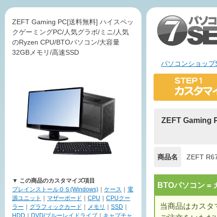
ZEFT Gaming PC[送料無料] ハイスペッ
クゲーミングPC/人気グラボ/ミニ/人気
のRyzen CPU/BTOパソコン/大容量
32GBメモリ/高速SSD
パソコンショップS
ZEFT Gami
商品名
ZEFT R6
▼ この商品のカスタマイズ項目
BTOパソコン 
プレインストールＯＳ(Windows)
｜
ケース
｜
電
源ユニット
｜
マザーボード
｜
CPU
｜
CPUクー
当商品はカスタ
ラー
｜
グラフィックカード
｜
メモリ
｜
SSD
｜
HDD
｜
DVD/ブルーレイドライブ
｜
キャプチャ