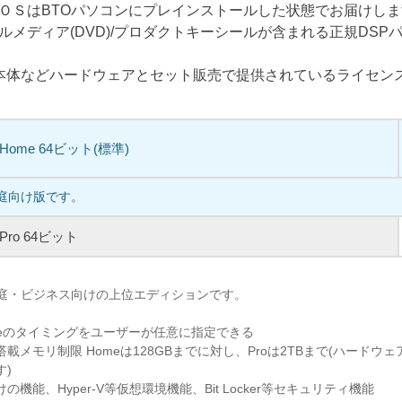
ＯＳはBTOパソコンにプレインストールした状態でお届けし
ルメディア(DVD)/プロダクトキーシールが含まれる正規DSP
C本体などハードウェアとセット販売で提供されているライセン
1 Home 64ビット(標準)
家庭向け版です。
1 Pro 64ビット
、家庭・ビジネス向けの上位エディションです。
pdateのタイミングをユーザーが任意に指定できる
載メモリ制限 Homeは128GBまでに対し、Proは2TBまで(ハードウ
す)
機能、Hyper-V等仮想環境機能、Bit Locker等セキュリティ機能