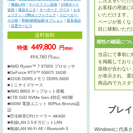
ご注文をいただ
｜
無線LAN
｜
ケースファン追加
｜
USBポート
お客様の用途に
追加
｜
液晶モニタ
｜
キーボード･マウス
｜
セキ
いただけます。
ュリティ・Officeソフトウェア
｜
スピーカー･
その他
｜
即納(納期短縮)オプション
｜
延長保証
ページが長くな
｜
設置サービス
目に移動いただ
送料無料
相性の確認につ
449,800
特価
円
(税抜)
当店にて事前に
494,780
円
(税込)
を掲載しており
■AMD Ryzen™ 7 9700X プロセッサ
規格が合わない
■GeForce RTX™ 5060Ti 16GB
が表示され、選
■32GB DDR5メモリ DDR5-5600
商品内でカスタ
■ミニサイズケース
■AMD B850 チップセット搭載
■1TB SSD NVMe Gen.4対応 WD製
■650W 電源ユニット 80Plus Bronze認
プレイ
証
■空冷静音CPUクーラー AK400
■有線LAN 2.5ギガビットLAN
■無線LAN Wi-Fi 6E / Bluetooth 5
Windowsに代