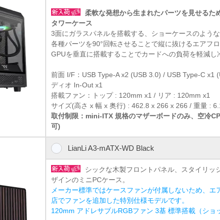
柔軟な発想から生まれたパーツを見せるためのm
タワーケース
3面にガラスパネルを搭載する、ショーケースのよう
各種パーツを90°回転させることで縦に抜けるエアフ
GPUを垂直に搭載することでカードへの負荷を軽減し
前面 I/F：USB Type-A x2 (USB 3.0) / USB Type-C x1 
ディオ In-Out x1
搭載ファン：トップ : 120mm x1 / リア : 120mm x1
サイズ(高さ x 幅 x 奥行) : 462.8 x 266 x 266 / 重量 : 6.
取付制限：mini-ITX 規格のマザーボードのみ、空冷
可)
LianLi A3-mATX-WD Black
シックな木製フロントパネル、スタイリッ
ザインのミニPCケース。
メーカー標準ではケースファンが付属しないため、エ
店でファンを追加した特別仕様モデルです。
120mm アドレサブルRGBファン 3基 標準搭載（シ