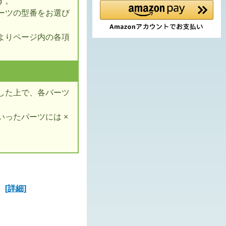
す。
ーツの型番をお選び
よりページ内の各項
した上で、各パーツ
ったパーツには ×
ズ
[詳細]