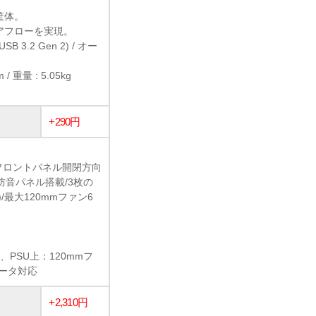
ト筐体。
アフローを実現。
(USB 3.2 Gen 2) / オー
/ 重量 : 5.05kg
+290円
フロントパネル開閉方向
防音パネル搭載/3枚の
最大120mmファン6
、PSU上：120mmフ
エータ対応
+2,310円