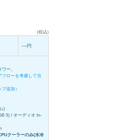
(税込)
----円
タワー。
アフローを考慮して当
ョップ追加）
ム)
USB 3) / オーディオ In-
m
冷CPUクーラーのみ(水冷