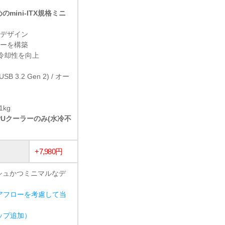
ini-ITX規格ミニ
なデザイン
ローを構築
冷却性を向上
(USB 3.2 Gen 2) / オー
1kg
CPUクーラーのみ(水冷不
+7,980円
シュかつミニマルなデ
アフローを考慮して当
ョップ追加）