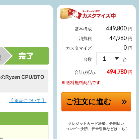
基本構成：
円
消費税：
円
カスタマイズ：
円
台数：
台
円
合計(税込):
Ryzen CPU/BTO
※送料無料商品です
ご注文
に進む
【 返品について 】