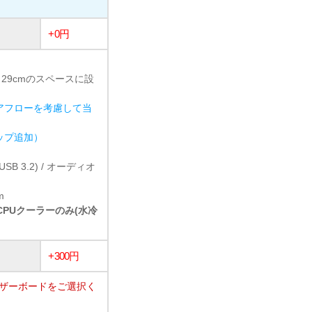
+0円
 29cmのスペースに設
アフローを考慮して当
ョップ追加）
1 (USB 3.2) / オーディオ
m
冷CPUクーラーのみ(水冷
+300円
マザーボードをご選択く