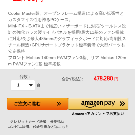
Cooler Master製、オープンフレーム構造による高い拡張性と
カスタマイズ性を誇るPCケース。
Mini-ITX～E-ATXまで幅広いマザーボードに対応/ツールレス設
計の強化ガラス製サイドパネルを採用/最大11基のファン搭載
に対応/長さ最大485mmのグラフィックボードに対応/高剛性ス
チール構造+GPUサポートブラケット標準装備で大型パーツも
安定保持
フロント Mobius 140mm PWMファン3基、リア Mobius 120m
m PWMファン1基 標準搭載
フロントI/Oポート : USB 3.2 Gen2 Type-C×1、
台数：
360mmまでの大型ラジエータ対応 など
円
合計(税込):
台
ご注文
に進む