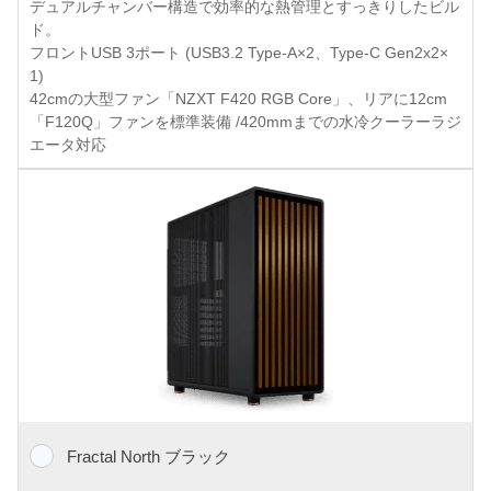
デュアルチャンバー構造で効率的な熱管理とすっきりしたビル
ド。
フロントUSB 3ポート (USB3.2 Type-A×2、Type-C Gen2x2×
1)
42cmの大型ファン「NZXT F420 RGB Core」、リアに12cm
「F120Q」ファンを標準装備 /420mmまでの水冷クーラーラジ
エータ対応
Fractal North ブラック