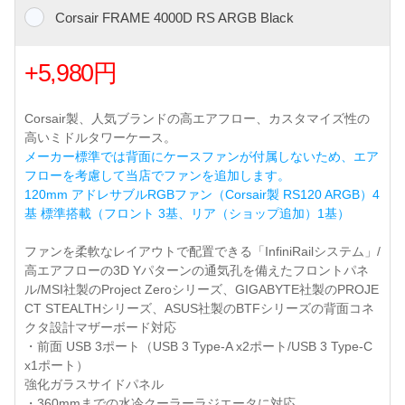
Corsair FRAME 4000D RS ARGB Black
+5,980円
Corsair製、人気ブランドの高エアフロー、カスタマイズ性の
高いミドルタワーケース。
メーカー標準では背面にケースファンが付属しないため、エア
フローを考慮して当店でファンを追加します。
120mm アドレサブルRGBファン（Corsair製 RS120 ARGB）4
基 標準搭載（フロント 3基、リア（ショップ追加）1基）
ファンを柔軟なレイアウトで配置できる「InfiniRailシステム」/
高エアフローの3D Yパターンの通気孔を備えたフロントパネ
ル/MSI社製のProject Zeroシリーズ、GIGABYTE社製のPROJE
CT STEALTHシリーズ、ASUS社製のBTFシリーズの背面コネ
クタ設計マザーボード対応
・前面 USB 3ポート（USB 3 Type-A x2ポート/USB 3 Type-C
x1ポート）
強化ガラスサイドパネル
・360mmまでの水冷クーラーラジエータに対応