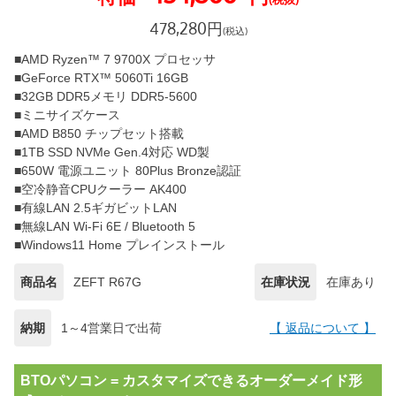
478,280
円
(税込)
■AMD Ryzen™ 7 9700X プロセッサ
■GeForce RTX™ 5060Ti 16GB
■32GB DDR5メモリ DDR5-5600
■ミニサイズケース
■AMD B850 チップセット搭載
■1TB SSD NVMe Gen.4対応 WD製
■650W 電源ユニット 80Plus Bronze認証
■空冷静音CPUクーラー AK400
■有線LAN 2.5ギガビットLAN
■無線LAN Wi-Fi 6E / Bluetooth 5
■Windows11 Home プレインストール
商品名
ZEFT R67G
在庫状況
在庫あり
納期
1～4営業日で出荷
【 返品について 】
BTOパソコン = カスタマイズできるオーダーメイド形