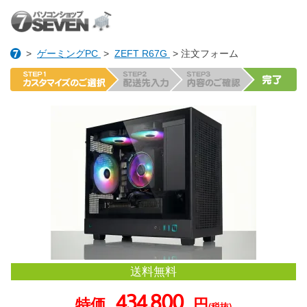
>
ゲーミングPC
>
ZEFT R67G
> 注文フォーム
送料無料
434,800
特価
円
(税抜)