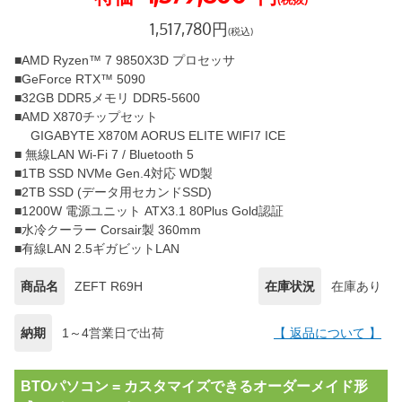
1,517,780
円
(税込)
■AMD Ryzen™ 7 9850X3D プロセッサ
■GeForce RTX™ 5090
■32GB DDR5メモリ DDR5-5600
■AMD X870チップセット
GIGABYTE X870M AORUS ELITE WIFI7 ICE
■ 無線LAN Wi-Fi 7 / Bluetooth 5
■1TB SSD NVMe Gen.4対応 WD製
■2TB SSD (データ用セカンドSSD)
■1200W 電源ユニット ATX3.1 80Plus Gold認証
■水冷クーラー Corsair製 360mm
■有線LAN 2.5ギガビットLAN
商品名
ZEFT R69H
在庫状況
在庫あり
納期
1～4営業日で出荷
【 返品について 】
BTOパソコン = カスタマイズできるオーダーメイド形