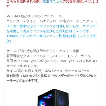
こちらを選択される際は
電源ユニット
の変更をお願いいたしま
す
MicroATX最小クラスのミニPCケース。
コンパクトデザイン、高エアフローの省スペースミニタワー。
メーカー標準ではケースファンが付属しないため、エアフロー
を考慮して当店でファンを追加した特別仕様モデルです。
120mm アドレサブルRGBファン 3基 標準搭載（ショップ追
加）
ケース上部に持ち運び用のキャリーハンドル装備
着脱可能なダストフィルター(フロント、トップ、ボトム)
前面 I/F：USB Type-A x2 (USB 3) / USB Type-C x1 (USB 3) /
オーディオ In-Out x1
サイズ(高さ x 幅 x 奥行) : 323.5mm x 195mm x 375mm
取付制限：Micro-ATX 規格までのマザーボード / 空冷CPUク
ーラーのみ(水冷不可)