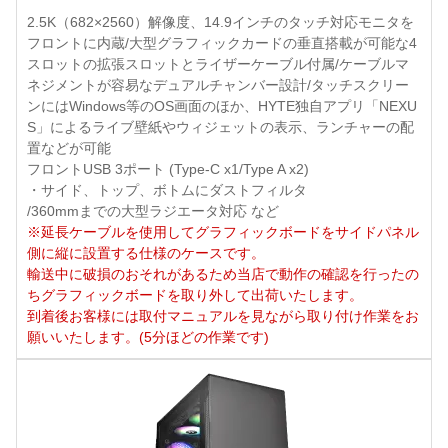
2.5K（682×2560）解像度、14.9インチのタッチ対応モニタを
フロントに内蔵/大型グラフィックカードの垂直搭載が可能な4
スロットの拡張スロットとライザーケーブル付属/ケーブルマ
ネジメントが容易なデュアルチャンバー設計/タッチスクリー
ンにはWindows等のOS画面のほか、HYTE独自アプリ「NEXU
S」によるライブ壁紙やウィジェットの表示、ランチャーの配
置などが可能
フロントUSB 3ポート (Type-C x1/Type A x2)
・サイド、トップ、ボトムにダストフィルタ
/360mmまでの大型ラジエータ対応 など
※延長ケーブルを使用してグラフィックボードをサイドパネル
側に縦に設置する仕様のケースです。
輸送中に破損のおそれがあるため当店で動作の確認を行ったの
ちグラフィックボードを取り外して出荷いたします。
到着後お客様には取付マニュアルを見ながら取り付け作業をお
願いいたします。(5分ほどの作業です)