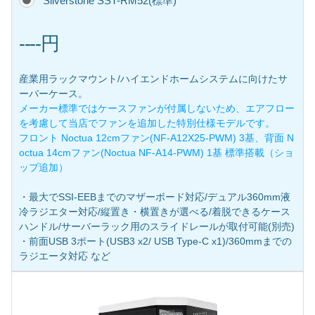
Silverstone SST-RM52(標準)
----円
産業用ラックマウント/ハイエンドホームシステムに向けたサ
ーバーケース。
メーカー標準ではケースファンが付属しないため、エアフロー
を考慮して当店でファンを追加した特別仕様モデルです。
フロント Noctua 12cmファン(NF-A12X25-PWM) 3基、背面 N
octua 14cmファン(Noctua NF-A14-PWM) 1基 標準搭載（ショ
ップ追加）
・最大でSSI-EEBまでのマザーボード対応/デュアル360mm液
冷ラジエター対応/縦置き・横置きが選べる/着脱できるケース
ハンドル/サーバーラック用のスライドレールが取付可能(別売)
・前面USB 3ポート(USB3 x2/ USB Type-C x1)/360mmまでの
ラジエータ対応 など