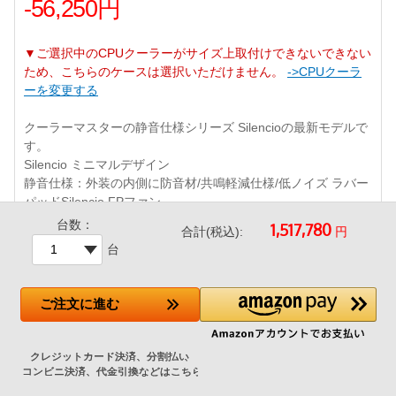
-56,250円
▼ご選択中のCPUクーラーがサイズ上取付けできないできない
ため、こちらのケースは選択いただけません。
->CPUクーラ
ーを変更する
クーラーマスターの静音仕様シリーズ Silencioの最新モデルで
す。
Silencio ミニマルデザイン
静音仕様：外装の内側に防音材/共鳴軽減仕様/低ノイズ ラバー
パッドSilencio FPファン
前面USB 2ポート（USB 3 Type-A x2）
台数：
円
合計(税込):
前面120mmファン・背面120mmファン付属
台
防塵フィルター /280mmまでの水冷クーラーラジエータ対応
ご注文
に進む