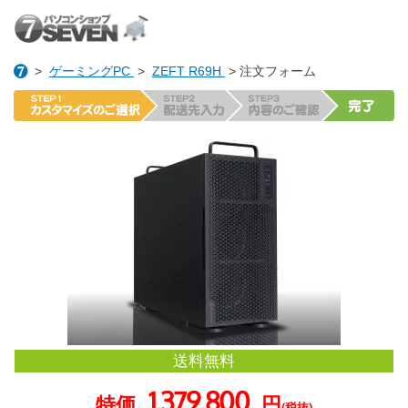
>
ゲーミングPC
>
ZEFT R69H
> 注文フォーム
送料無料
1,379,800
特価
円
(税抜)