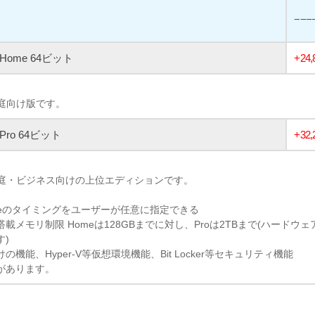
−−−
1 Home 64ビット
+24
家庭向け版です。
1 Pro 64ビット
+32
、家庭・ビジネス向けの上位エディションです。
pdateのタイミングをユーザーが任意に指定できる
載メモリ制限 Homeは128GBまでに対し、Proは2TBまで(ハードウ
す)
機能、Hyper-V等仮想環境機能、Bit Locker等セキュリティ機能
があります。