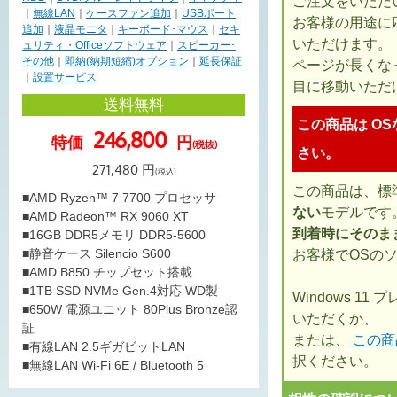
ご注文をいただ
｜
無線LAN
｜
ケースファン追加
｜
USBポート
お客様の用途に
追加
｜
液晶モニタ
｜
キーボード･マウス
｜
セキ
いただけます。
ュリティ・Officeソフトウェア
｜
スピーカー･
その他
｜
即納(納期短縮)オプション
｜
延長保証
ページが長くな
｜
設置サービス
目に移動いただ
送料無料
この商品は OS
246,800
特価
円
(税抜)
さい。
271,480
円
(税込)
この商品は、標
■AMD Ryzen™ 7 7700 プロセッサ
ない
モデルです
■AMD Radeon™ RX 9060 XT
到着時にそのま
■16GB DDR5メモリ DDR5-5600
■静音ケース Silencio S600
お客様でOSの
■AMD B850 チップセット搭載
■1TB SSD NVMe Gen.4対応 WD製
Windows 1
■650W 電源ユニット 80Plus Bronze認
いただくか、
証
または、
この商
■有線LAN 2.5ギガビットLAN
択ください。
■無線LAN Wi-Fi 6E / Bluetooth 5