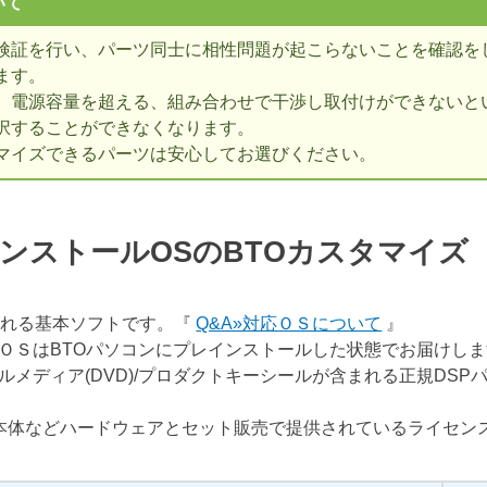
いて
検証を行い、パーツ同士に相性問題が起こらないことを確認を
ます。
、電源容量を超える、組み合わせで干渉し取付けができないとい
択することができなくなります。
マイズできるパーツは安心してお選びください。
ンストールOSのBTOカスタマイ
表される基本ソフトです。『
Q&A»対応ＯＳについて
』
ＯＳはBTOパソコンにプレインストールした状態でお届けし
ルメディア(DVD)/プロダクトキーシールが含まれる正規DSP
C本体などハードウェアとセット販売で提供されているライセン