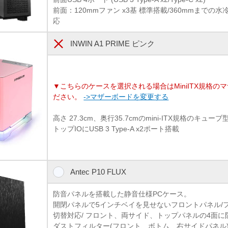
前面：120mmファン x3基 標準搭載/360mmまで
応
INWIN A1 PRIME ピンク
▼こちらのケースを選択される場合はMiniITX規格の
ださい。
->マザーボードを変更する
高さ 27.3cm、奥行35.7cmのmini-ITX規格のキ
トップIOにUSB 3 Type-A x2ポート搭載
Antec P10 FLUX
防音パネルを搭載した静音仕様PCケース。
開閉パネルで5インチベイを見せないフロントパネル/
切替対応/ フロント、両サイド、トップパネルの4面に
ダストフィルター(フロント、ボトム、右サイドパネル)/