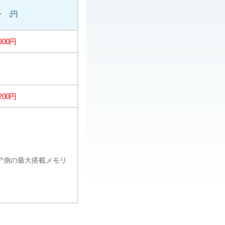
− ;円
,800円
,200円
ェア側の最大搭載メモリ