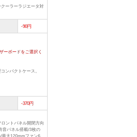
の水冷クーラーラジエータ対
-90円
マザーボードをご選択く
ューブ型コンパクトケース。
-370円
フロントパネル開閉方向
防音パネル搭載/3枚の
最大120mmファン6