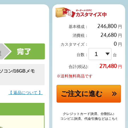
基本構成：
円
消費税：
円
カスタマイズ：
円
台数：
台
円
合計(税込):
Oパソコン/16GBメモ
※送料無料商品です
ご注文
に進む
【 返品について 】