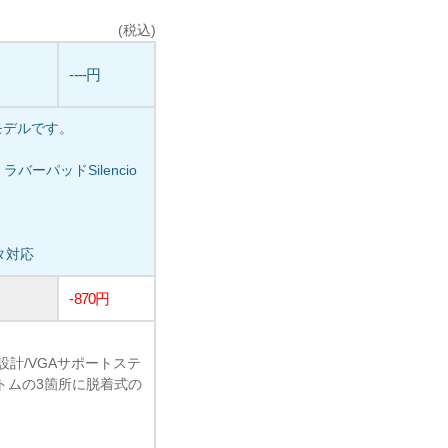
(税込)
----円
新モデルです。
ーパッドSilencio
タ対応
-870円
計/VGAサポートステ
プ、ボトムの3箇所に脱着式の