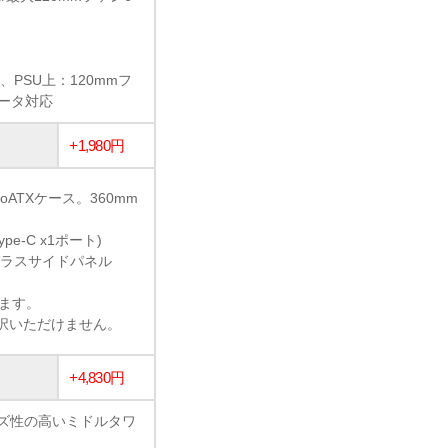
、PSU上：120mmフ
エータ対応
+1,980円
ATXケース。360mm
ype-C x1ポート)
ガラスサイドパネル
います。
選択いただけません。
+4,830円
イズ性の高いミドルタワ