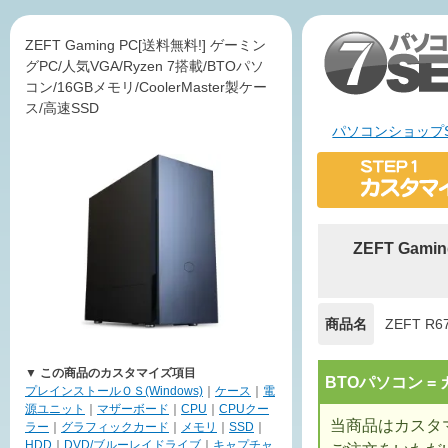
ZEFT Gaming PC[送料無料!] ゲーミン
グPC/人気VGA/Ryzen 7搭載/BTOパソ
コン/16GBメモリ/CoolerMaster製ケー
ス/高速SSD
パソコンショップS
ZEFT Gam
商品名
ZEFT R6
▼ この商品のカスタマイズ項目
BTOパソコン 
プレインストールＯＳ(Windows)
｜
ケース
｜
電
源ユニット
｜
マザーボード
｜
CPU
｜
CPUクー
当商品はカスタ
ラー
｜
グラフィックカード
｜
メモリ
｜
SSD
｜
HDD
｜
DVD/ブルーレイドライブ
｜
キャプチャ