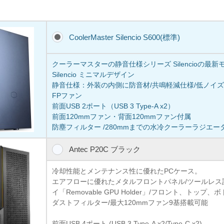
CoolerMaster Silencio S600(標準)
クーラーマスターの静音仕様シリーズ Silencioの最
Silencio ミニマルデザイン
静音仕様：外装の内側に防音材/共鳴軽減仕様/低ノイズ ラバ
FPファン
前面USB 2ポート（USB 3 Type-A x2）
前面120mmファン・背面120mmファン付属
防塵フィルター /280mmまでの水冷クーラーラジエー
Antec P20C ブラック
冷却性能とメンテナンス性に優れたPCケース。
エアフローに優れたメタルフロントパネル/ツールレス設
イ「Removable GPU Holder」/フロント、トッ
ダストフィルター/最大120mmファン9基搭載可能
前面USB 4ポート (USB 3 Type-A x2/Type-C x2)