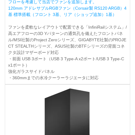
フローを考慮して当店でファンを追加します。
120mm アドレサブルRGBファン（Corsair製 RS120 ARGB）4
基 標準搭載（フロント 3基、リア（ショップ追加）1基）
ファンを柔軟なレイアウトで配置できる「InfiniRailシステム」/
高エアフローの3D Yパターンの通気孔を備えたフロントパネ
ル/MSI社製のProject Zeroシリーズ、GIGABYTE社製のPROJE
CT STEALTHシリーズ、ASUS社製のBTFシリーズの背面コネ
クタ設計マザーボード対応
・前面 USB 3ポート（USB 3 Type-A x2ポート/USB 3 Type-C
x1ポート）
強化ガラスサイドパネル
・360mmまでの水冷クーラーラジエータに対応