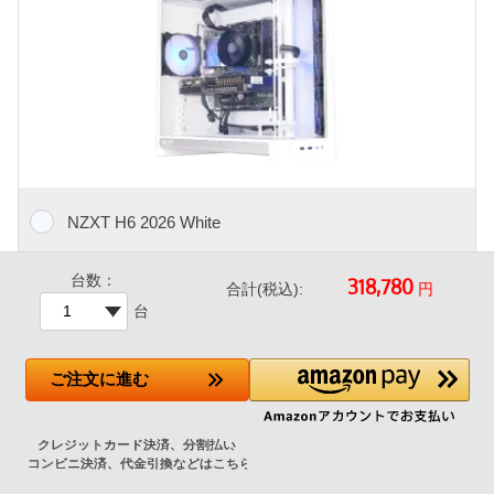
NZXT H6 2026 White
台数：
+19,500円
円
合計(税込):
台
NZXT製、シームレスな曲面強化ガラスパネルを採用したデュ
ご注文
に進む
アルチャンバー構造のミドルタワーケース。
メーカー標準ではケースファンが付属しないため、エアフロー
を考慮して当店でファンを追加した特別仕様モデルです。
120mm アドレサブルRGBファン4基（フロント 3基、リア 1
基） 標準搭載（ショップ追加）