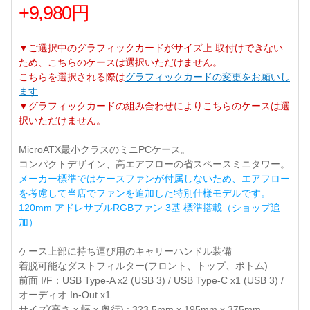
+9,980円
▼ご選択中のグラフィックカードがサイズ上 取付けできない
ため、こちらのケースは選択いただけません。
こちらを選択される際は
グラフィックカードの変更をお願いし
ます
▼グラフィックカードの組み合わせによりこちらのケースは選
択いただけません。
MicroATX最小クラスのミニPCケース。
コンパクトデザイン、高エアフローの省スペースミニタワー。
メーカー標準ではケースファンが付属しないため、エアフロー
を考慮して当店でファンを追加した特別仕様モデルです。
120mm アドレサブルRGBファン 3基 標準搭載（ショップ追
加）
ケース上部に持ち運び用のキャリーハンドル装備
着脱可能なダストフィルター(フロント、トップ、ボトム)
前面 I/F：USB Type-A x2 (USB 3) / USB Type-C x1 (USB 3) /
オーディオ In-Out x1
サイズ(高さ x 幅 x 奥行) : 323.5mm x 195mm x 375mm