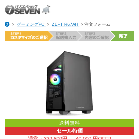
>
ゲーミングPC
>
ZEFT R67AH
> 注文フォーム
送料無料
セール特価
通常：
329,800
円
→
40,000
円OFF!!