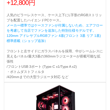
+12,800円
人気のピラーレスケース、ケース上下にL字形のRGBストリッ
プを配置したハイエンドPCケース。
メーカー標準ではケースファンが付属しないため、エアフロー
を考慮して当店でファンを追加した特別仕様モデルです。
120mm アドレサブルRGBファン 4基(フロント 3基 リア 1基)
標準搭載（ショップ追加）
フロントと左サイドにガラスパネルを採用、中がシームレスに
見えるパネル/最大3基の360mmラジエーターが搭載可能な拡
張性
/フロントUSB 3ポート (Type-C x1/Type A x2)
・ボトムダストフィルタ
/420mmまでの大型ラジエータ対応 など