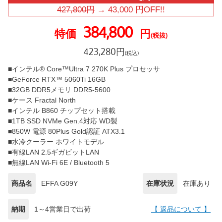
427,800
円
→
43,000
円OFF!!
384,800
特価
円
(税抜)
423,280
円
(税込)
■インテル® Core™Ultra 7 270K Plus プロセッサ
■GeForce RTX™ 5060Ti 16GB
■32GB DDR5メモリ DDR5-5600
■ケース Fractal North
■インテル B860 チップセット搭載
■1TB SSD NVMe Gen.4対応 WD製
■850W 電源 80Plus Gold認証 ATX3.1
■水冷クーラー ホワイトモデル
■有線LAN 2.5ギガビットLAN
■無線LAN Wi-Fi 6E / Bluetooth 5
商品名
EFFA G09Y
在庫状況
在庫あり
納期
1～4営業日で出荷
【 返品について 】