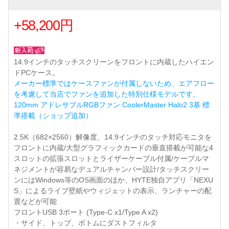
+58,200円
14.9インチのタッチスクリーンをフロントに内蔵したハイエン
ドPCケース。
メーカー標準ではケースファンが付属しないため、エアフロー
を考慮して当店でファンを追加した特別仕様モデルです。
120mm アドレサブルRGBファン CoolerMaster Halo2 3基 標
準搭載（ショップ追加）
2.5K（682×2560）解像度、14.9インチのタッチ対応モニタを
フロントに内蔵/大型グラフィックカードの垂直搭載が可能な4
スロットの拡張スロットとライザーケーブル付属/ケーブルマ
ネジメントが容易なデュアルチャンバー設計/タッチスクリー
ンにはWindows等のOS画面のほか、HYTE独自アプリ「NEXU
S」によるライブ壁紙やウィジェットの表示、ランチャーの配
置などが可能
フロントUSB 3ポート (Type-C x1/Type A x2)
・サイド、トップ、ボトムにダストフィルタ