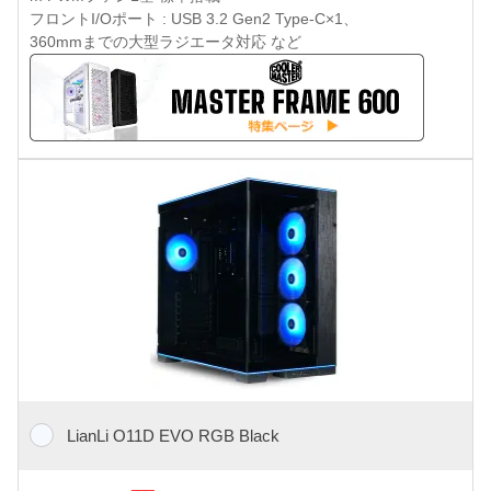
フロントI/Oポート : USB 3.2 Gen2 Type-C×1、
360mmまでの大型ラジエータ対応 など
LianLi O11D EVO RGB Black