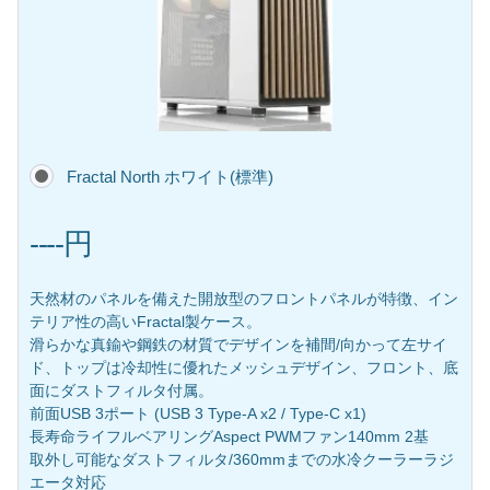
Fractal North ホワイト(標準)
----円
天然材のパネルを備えた開放型のフロントパネルが特徴、イン
テリア性の高いFractal製ケース。
滑らかな真鍮や鋼鉄の材質でデザインを補間/向かって左サイ
ド、トップは冷却性に優れたメッシュデザイン、フロント、底
面にダストフィルタ付属。
前面USB 3ポート (USB 3 Type-A x2 / Type-C x1)
長寿命ライフルベアリングAspect PWMファン140mm 2基
取外し可能なダストフィルタ/360mmまでの水冷クーラーラジ
エータ対応