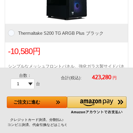
Thermaltake S200 TG ARGB Plus ブラック
-10,580円
シンプルなメッシュフロントパネル、強化ガラス製サイドパネ
ル採用、高エアフローに最適化されたミドルタワーケース。
台数：
円
合計(税込):
上面、底面に取り外しのできるダストフィルタ
台
・アドレサブルRGB120mmファン×4付属 / 前面 USB 2ポート
(USB 3 Type-A x2ポート)
・360mmまでの水冷クーラーラジエータに対応しています。
ご注文
に進む