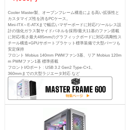
Cooler Master製、オープンフレーム構造による高い拡張性と
カスタマイズ性を誇るPCケース。
Mini-ITX～E-ATXまで幅広いマザーボードに対応/ツールレス設
計の強化ガラス製サイドパネルを採用/最大11基のファン搭載
に対応/長さ最大485mmのグラフィックボードに対応/高剛性ス
チール構造+GPUサポートブラケット標準装備で大型パーツも
安定保持
フロント Mobius 140mm PWMファン3基、リア Mobius 120m
m PWMファン1基 標準搭載
フロントI/Oポート : USB 3.2 Gen2 Type-C×1、
360mmまでの大型ラジエータ対応 など