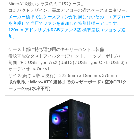
MicroATX最小クラスのミニPCケース。
コンパクトデザイン、高エアフローの省スペースミニタワー。
メーカー標準ではケースファンが付属しないため、エアフロー
を考慮して当店でファンを追加した特別仕様モデルです。
120mm アドレサブルRGBファン 3基 標準搭載（ショップ追
加）
ケース上部に持ち運び用のキャリーハンドル装備
着脱可能なダストフィルター(フロント、トップ、ボトム)
前面 I/F：USB Type-A x2 (USB 3) / USB Type-C x1 (USB 3) /
オーディオ In-Out x1
サイズ(高さ x 幅 x 奥行) : 323.5mm x 195mm x 375mm
取付制限：Micro-ATX 規格までのマザーボード / 空冷CPUク
ーラーのみ(水冷不可)